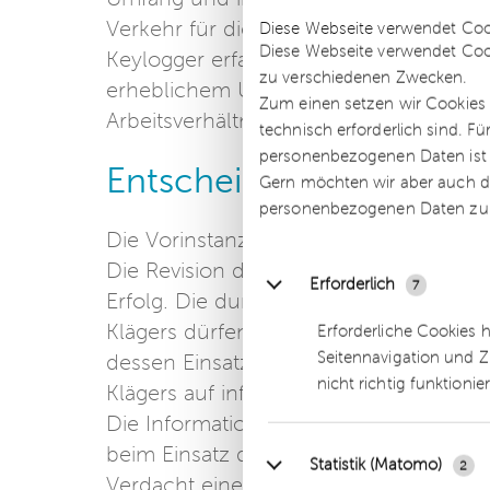
Details
Verkehr für die Firma seines Vaters a
Diese Webseite verwendet Coo
Diese Webseite verwendet Coo
Keylogger erfassten Datenmaterial dav
zu verschiedenen Zwecken.
erheblichem Umfang Privattätigkeiten a
Zum einen setzen wir Cookies 
Arbeitsverhältnis außerordentlich fristlo
technisch erforderlich sind. F
personenbezogenen Daten ist Ih
Entscheidung
Gern möchten wir aber auch di
personenbezogenen Daten zu
Die Vorinstanzen haben der dagegen g
Die Revision der Beklagten hatte vor 
Erforderlich
7
Erfolg. Die durch den Keylogger gewon
Klägers dürfen im gerichtlichen Verfah
Erforderliche Cookies 
Seitennavigation und Z
dessen Einsatz das als Teil des allgem
nicht richtig funktionie
Klägers auf informationelle Selbstbestim
Die Informationsgewinnung war nicht n
beim Einsatz der Software gegenüber
Statistik (Matomo)
2
Verdacht einer Straftat oder einer and