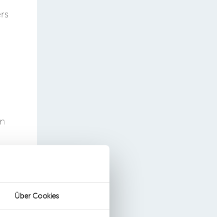
rs
,
rn
Über Cookies
m