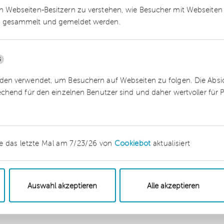
 Webseiten-Besitzern zu verstehen, wie Besucher mit Webseiten 
e war daher unverhältnismäßig. Hinsichtlich der
 gesammelt und gemeldet werden.
 hat das Landesarbeitsgericht ohne Rechtsfehler
Kündigungen mangels vorheriger Abmahnung nicht
5
en verwendet, um Besuchern auf Webseiten zu folgen. Die Absich
echend für den einzelnen Benutzer sind und daher wertvoller für
ss die heimliche Überwachung – in welcher Form
iche Einsatz der Spähsoftware stellte vorliegend
echt des Webentwicklers auf informationelle
.m. Art. 1 Abs. 1 Grundgesetz (GG) dar. Schließlic
e das letzte Mal am 7/23/26 von
Cookiebot
aktualisiert
en Verdacht gegen den Angestellten, sondern den
“ auf dessen Dienstrechner installiert.
Auswahl akzeptieren
Alle akzeptieren