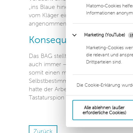
Matomo-Cookies helfen
„ins Blaue hinein“ veranlasste Maßnahm
Informationen anonym
vom Kläger eingeräumten Privatnutzung
angenommen, diese rechtfertige die 
Marketing (YouTube)
1
Konsequenz
Marketing-Cookies werd
die relevant und anspr
Das BAG stellte noch einmal klar, da
Drittparteien sind.
auch immer – unzulässig ist. Der heiml
somit einen massiven Eingriff in das R
Selbstbestimmung nach Art. 2 Abs. 1 i.V
Die Cookie-Erklärung wurd
hatte der Arbeitgeber keinen konkret
Tastaturspion vielmehr „ins Blaue hinein
Alle ablehnen (außer
erforderliche Cookies)
Zurück