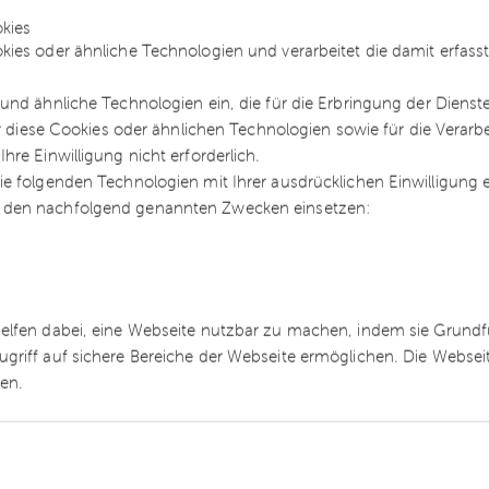
bgewickelt zu haben. Die Beklagte, die nach dem 
kies
kies oder ähnliche Technologien und verarbeitet die damit erfa
on ausgehen konnte, der Kläger habe in
m Arbeitsplatz erledigt, kündigte das
und ähnliche Technologien ein, die für die Erbringung der Dienst
s, hilfsweise ordentlich.
ür diese Cookies oder ähnlichen Technologien sowie für die Verarb
re Einwilligung nicht erforderlich.
e folgenden Technologien mit Ihrer ausdrücklichen Einwilligung
 den nachfolgend genannten Zwecken einsetzen:
erichteten Kündigungsschutzklage stattgegeben.
dem Zweiten Senat des Bundesarbeitsgerichts kein
nenen Erkenntnisse über die Privattätigkeiten de
ren nicht verwertet werden. Die Beklagte hat dur
helfen dabei, eine Webseite nutzbar zu machen, indem sie Grund
ugriff auf sichere Bereiche der Webseite ermöglichen. Die Webse
einen Persönlichkeitsrechts gewährleistete Recht 
ren.
mung (Art. 2 Abs. 1 iVm. Art. 1 Abs. 1 GG) verletzt
ach § 32 Abs. 1 BDSG zulässig. Die Beklagte hatt
 dem Kläger keinen auf Tatsachen beruhenden
eren schwerwiegenden Pflichtverletzung. Die von i