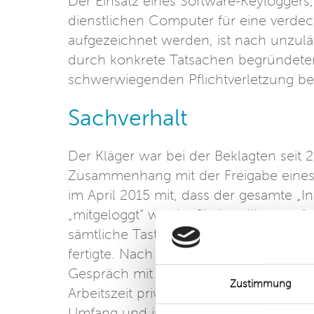
Der Einsatz eines Software-Keyloggers
dienstlichen Computer für eine verde
aufgezeichnet werden, ist nach unzul
durch konkrete Tatsachen begründeter 
schwerwiegenden Pflichtverletzung be
Sachverhalt
Der Kläger war bei der Beklagten seit 2
Zusammenhang mit der Freigabe eines 
im April 2015 mit, dass der gesamte „I
„mitgeloggt“ werde. Sie installierte au
sämtliche Tastatureingaben protokollie
fertigte. Nach Auswertung der mit Hilfe
Gespräch mit dem Kläger statt. In die
Zustimmung
Arbeitszeit privat genutzt zu haben. Au
Umfang und in der Regel in seinen Pa