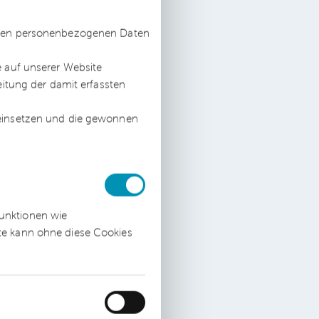
vom
ssten personenbezogenen Daten
e auf unserer Website
eitung der damit erfassten
 einsetzen und die gewonnen
en
s
ch
funktionen wie
ite kann ohne diese Cookies
des
.
e
hr