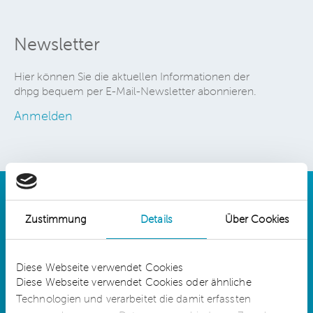
Newsletter
Hier können Sie die aktuellen Informationen der
dhpg bequem per E-Mail-Newsletter abonnieren.
Anmelden
Zustimmung
Details
Über Cookies
Details
Diese Webseite verwendet Cookies
Diese Webseite verwendet Cookies oder ähnliche
Technologien und verarbeitet die damit erfassten
dhpg is an independent network member of
CLA Global. See
CLAglobal.com/disclaimer