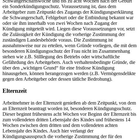
Schwangerschaftswoche und bis zu acht Wochen nach der Geburt
ein Sonderkündigungsschutz. Voraussetzung ist, dass dem
Arbeitgeber zum Zeitpunkt des Zugangs der Kündigungserklärung
die Schwangerschaft, Fehlgeburt oder die Entbindung bekannt war
oder sie ihm innerhalb von zwei Wochen nach Zugang der
Kündigung mitgeteilt wird. Liegen diese Voraussetzungen vor, setzt
die Zulässigkeit der Kündigung die vorherige Zustimmung der
zuständigen Landesbehörde voraus. Die Zustimmung ist
ausnahmsweise nur zu erteilen, wenn Gründe vorliegen, die mit dem
besonderen Kündigungsschutz der Frau nicht im Zusammenhang
stehen wie z.B. Stilllegung des Betriebs oder wirtschaftliche
Gefährdung des Arbeitgebers. Auch verhaltensbedingte Gründe, die
über den „wichtigen Grund“ für eine fristlose Kündigung
hinausgehen, können herangezogen werden (z.B. Vermögensdelikte
gegen den Arbeitgeber oder dessen tätliche Bedrohung).
Elternzeit
Arbeitnehmer in der Elternzeit genießen ab dem Zeitpunkt, von dem
an Elternzeit beantragt worden ist, besonderen Kündigungsschutz.
Dieser beginnt frühestens acht Wochen vor Beginn der Elternzeit bis
zum vollendeten dritten Lebensjahr des Kindes und frühestens 14
Wochen zwischen dem dritten und dem vollendeten achten
Lebensjahr des Kindes. Auch hier verlangt der
Kündigungsausspruch die vorherige Zustimmung der für den