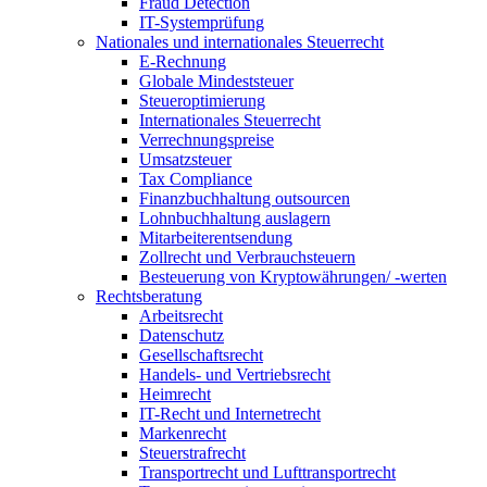
Fraud Detection
IT-Systemprüfung
Nationales und internationales Steuerrecht
E-Rechnung
Globale Mindeststeuer
Steueroptimierung
Internationales Steuerrecht
Verrechnungspreise
Umsatzsteuer
Tax Compliance
Finanzbuchhaltung outsourcen
Lohnbuchhaltung auslagern
Mitarbeiterentsendung
Zollrecht und Verbrauchsteuern
Besteuerung von Kryptowährungen/ -werten
Rechtsberatung
Arbeitsrecht
Datenschutz
Gesellschaftsrecht
Handels- und Vertriebsrecht
Heimrecht
IT-Recht und Internetrecht
Markenrecht
Steuerstrafrecht
Transportrecht und Lufttransportrecht