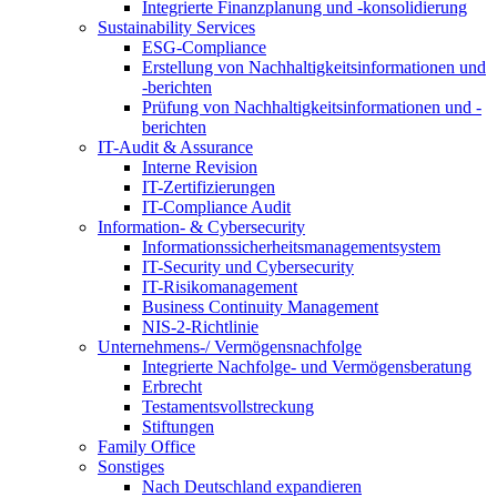
Integrierte Finanzplanung und -konsolidierung
Sustainability Services
ESG-Compliance
Erstellung von Nachhaltigkeitsinformationen und
-berichten
Prüfung von Nachhaltigkeitsinformationen und -
berichten
IT-Audit & Assurance
Interne Revision
IT-Zertifizierungen
IT-Compliance Audit
Information- & Cybersecurity
Informationssicherheitsmanagementsystem
IT-Security und Cybersecurity
IT-Risikomanagement
Business Continuity Management
NIS-2-Richtlinie
Unternehmens-/
Vermögensnachfolge
Integrierte Nachfolge- und Vermögensberatung
Erbrecht
Testamentsvollstreckung
Stiftungen
Family
Office
Sonstiges
Nach Deutschland expandieren