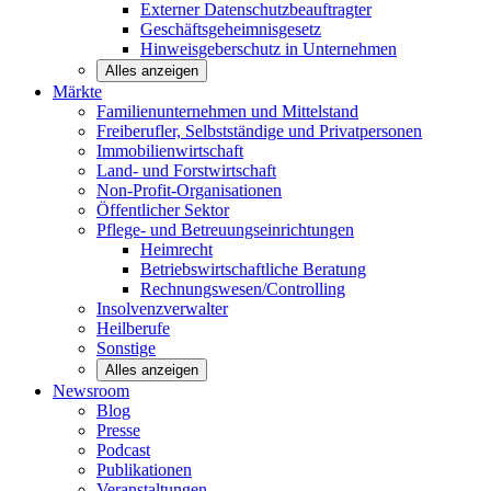
Externer Datenschutzbeauftragter
Geschäftsgeheimnisgesetz
Hinweisgeberschutz in Unternehmen
Alles anzeigen
Märkte
Familienunternehmen und
Mittelstand
Freiberufler, Selbstständige und
Privatpersonen
Immobilienwirtschaft
Land- und
Forstwirtschaft
Non-Profit-Organisationen
Öffentlicher
Sektor
Pflege- und Betreuungseinrichtungen
Heimrecht
Betriebswirtschaftliche Beratung
Rechnungswesen/Controlling
Insolvenzverwalter
Heilberufe
Sonstige
Alles anzeigen
Newsroom
Blog
Presse
Podcast
Publikationen
Veranstaltungen