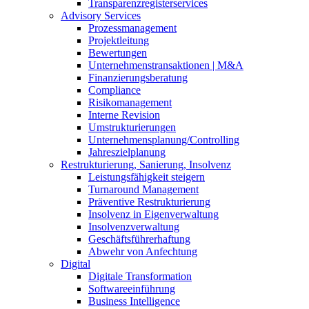
Transparenzregisterservices
Advisory
Services
Prozessmanagement
Projektleitung
Bewertungen
Unternehmenstransaktionen | M&A
Finanzierungsberatung
Compliance
Risikomanagement
Interne Revision
Umstrukturierungen
Unternehmensplanung/Controlling
Jahreszielplanung
Restrukturierung, Sanierung, Insolvenz
Leistungsfähigkeit steigern
Turnaround Management
Präventive Restrukturierung
Insolvenz in Eigenverwaltung
Insolvenzverwaltung
Geschäftsführerhaftung
Abwehr von Anfechtung
Digital
Digitale Transformation
Softwareeinführung
Business Intelligence