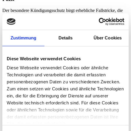
Der besondere Kündigungsschutz birgt erhebliche Fallstricke, die
für den Arbeitgeber nachteilig sind, wenn er das Dickicht der
Zustimmungsvoraussetzungen nicht beachtet. Guter Rat des
Experten ist daher nicht teuer, sondern erspart Rechtsnachteile. Die
Experten der dhpg beraten Sie persönlich.
Zustimmung
Details
Über Cookies
Ähnliche Beiträge
05. März
2020
Diese Webseite verwendet Cookies
Sonderkündigungsschutz
Diese Webseite verwendet Cookies oder ähnliche
Datenschutzbeauftragter –
Technologien und verarbeitet die damit erfassten
Beschäftigtenzahl maßgeblich
personenbezogenen Daten zu verschiedenen Zwecken.
Zum einen setzen wir Cookies und ähnliche Technologien
Erlischt der Sonderkündigungsschutz eines Datenschutzbeauftragten
ein, die für die Erbringung der Dienste auf unserer
gemäß Bundesdatenschutzgesetz (BDSG) automatisch, sobald die
Website technisch erforderlich sind. Für diese Cookies
Beschäftigtenzahl eines Unternehmens unter den Schwellenwert
oder ähnlichen Technologien sowie für die Verarbeitung
sinkt, ab dem seine Bestellung verpflichtend ist? Mit dieser Frage
hatte sich das Bundesarbeitsgericht zu befassen und kürzlich ein
der damit erfassten personenbezogenen Daten ist Ihre
Urteil gefällt.
Einwilligung nicht erforderlich.
Datenschutz
Gern möchten wir aber auch die folgenden Technologien