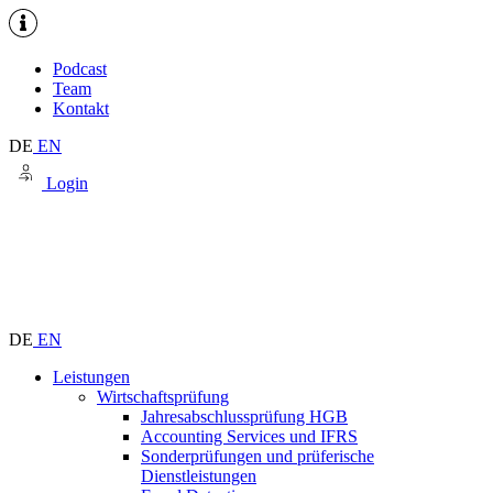
Podcast
Team
Kontakt
DE
EN
Login
DE
EN
Leistungen
Wirtschaftsprüfung
Jahresabschlussprüfung HGB
Accounting Services und IFRS
Sonderprüfungen und prüferische
Dienstleistungen