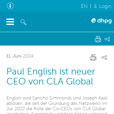
EN
Login
11. Juni
2024
Paul English ist neuer
CEO von CLA Global
English wird Sancho Simmonds und Joseph Kask
ablösen, die seit der Gründung des Netzwerks im
Juli 2022 die Rolle der Co-CEOs von CLA Global