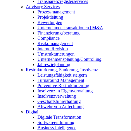
Transparenzregisterservices
Advisory
Services
Prozessmanagement
Projektleitung
Bewertungen
Unternehmenstransaktionen | M&A
Finanzierungsberatung
Compliance
Risikomanagement
Interne Revision
Umstrukturierungen
Unternehmensplanung/Controlling
Jahreszielplanung
Restrukturierung, Sanierung, Insolvenz
Leistungsfähigkeit steigern
Turnaround Management
Präventive Restrukturierung
Insolvenz in Eigenverwaltung
Insolvenzverwaltung
Geschäftsführerhaftung
Abwehr von Anfechtung
Digital
Digitale Transformation
Softwareeinführung
Business Intelligence