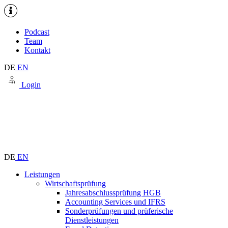
Podcast
Team
Kontakt
DE
EN
Login
DE
EN
Leistungen
Wirtschaftsprüfung
Jahresabschlussprüfung HGB
Accounting Services und IFRS
Sonderprüfungen und prüferische
Dienstleistungen