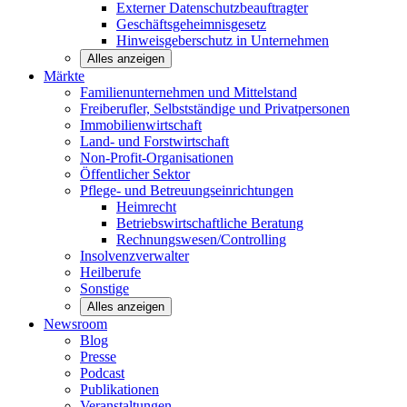
Externer Datenschutzbeauftragter
Geschäftsgeheimnisgesetz
Hinweisgeberschutz in Unternehmen
Alles anzeigen
Märkte
Familienunternehmen und
Mittelstand
Freiberufler, Selbstständige und
Privatpersonen
Immobilienwirtschaft
Land- und
Forstwirtschaft
Non-Profit-Organisationen
Öffentlicher
Sektor
Pflege- und Betreuungseinrichtungen
Heimrecht
Betriebswirtschaftliche Beratung
Rechnungswesen/Controlling
Insolvenzverwalter
Heilberufe
Sonstige
Alles anzeigen
Newsroom
Blog
Presse
Podcast
Publikationen
Veranstaltungen