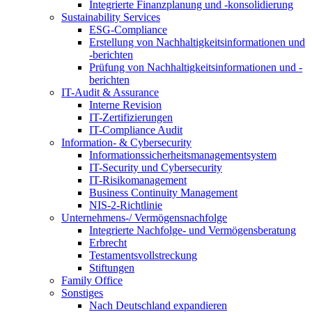
Integrierte Finanzplanung und -konsolidierung
Sustainability Services
ESG-Compliance
Erstellung von Nachhaltigkeitsinformationen und
-berichten
Prüfung von Nachhaltigkeitsinformationen und -
berichten
IT-Audit & Assurance
Interne Revision
IT-Zertifizierungen
IT-Compliance Audit
Information- & Cybersecurity
Informationssicherheitsmanagementsystem
IT-Security und Cybersecurity
IT-Risikomanagement
Business Continuity Management
NIS-2-Richtlinie
Unternehmens-/
Vermögensnachfolge
Integrierte Nachfolge- und Vermögensberatung
Erbrecht
Testamentsvollstreckung
Stiftungen
Family
Office
Sonstiges
Nach Deutschland expandieren