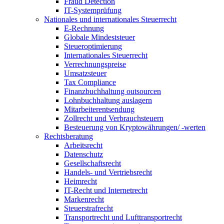
Fraud Detection
IT-Systemprüfung
Nationales und internationales Steuerrecht
E-Rechnung
Globale Mindeststeuer
Steueroptimierung
Internationales Steuerrecht
Verrechnungspreise
Umsatzsteuer
Tax Compliance
Finanzbuchhaltung outsourcen
Lohnbuchhaltung auslagern
Mitarbeiterentsendung
Zollrecht und Verbrauchsteuern
Besteuerung von Kryptowährungen/ -werten
Rechtsberatung
Arbeitsrecht
Datenschutz
Gesellschaftsrecht
Handels- und Vertriebsrecht
Heimrecht
IT-Recht und Internetrecht
Markenrecht
Steuerstrafrecht
Transportrecht und Lufttransportrecht