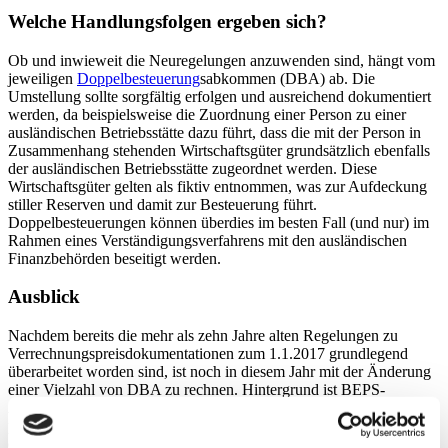
Welche Handlungsfolgen ergeben sich?
Ob und inwieweit die Neuregelungen anzuwenden sind, hängt vom
jeweiligen
Doppelbesteuerung
sabkommen (DBA) ab. Die
Umstellung sollte sorgfältig erfolgen und ausreichend dokumentiert
werden, da beispielsweise die Zuordnung einer Person zu einer
ausländischen Betriebsstätte dazu führt, dass die mit der Person in
Zusammenhang stehenden Wirtschaftsgüter grundsätzlich ebenfalls
der ausländischen Betriebsstätte zugeordnet werden. Diese
Wirtschaftsgüter gelten als fiktiv entnommen, was zur Aufdeckung
stiller Reserven und damit zur Besteuerung führt.
Doppelbesteuerungen können überdies im besten Fall (und nur) im
Rahmen eines Verständigungsverfahrens mit den ausländischen
Finanzbehörden beseitigt werden.
Ausblick
Nachdem bereits die mehr als zehn Jahre alten Regelungen zu
Verrechnungspreisdokumentationen zum 1.1.2017 grundlegend
überarbeitet worden sind, ist noch in diesem Jahr mit der Änderung
einer Vielzahl von DBA zu rechnen. Hintergrund ist BEPS-
Aktionspunkt 7, der die von international agierenden Unternehmen
praktizierte künstliche Vermeidung von Betriebsstätten
einzudämmen versucht. Betroffen sind abermals nicht nur