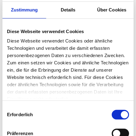
Großkonzerne, sondern auch eine Vielzahl von international
aufgestellten, mittelständischen Unternehmensgruppen.
Zustimmung
Details
Über Cookies
Zurück
Benno Lange
Diese Webseite verwendet Cookies
Diese Webseite verwendet Cookies oder ähnliche
Wirtschaftsprüfer, Steuerberater, Fachberater für Internationales
Technologien und verarbeitet die damit erfassten
Steuerrecht
personenbezogenen Daten zu verschiedenen Zwecken.
Zum Profil von Benno Lange
Zum einen setzen wir Cookies und ähnliche Technologien
Internationale Steuerberatung
BEPS
ein, die für die Erbringung der Dienste auf unserer
Website technisch erforderlich sind. Für diese Cookies
oder ähnlichen Technologien sowie für die Verarbeitung
der damit erfassten personenbezogenen Daten ist Ihre
Einwilligung nicht erforderlich.
Gern möchten wir aber auch die folgenden Technologien
Einwilligungsauswahl
mit Ihrer ausdrücklichen Einwilligung einsetzen und die
Erforderlich
gewonnen personenbezogenen Daten zu den
nachfolgend genannten Zwecken einsetzen:
Präferenzen