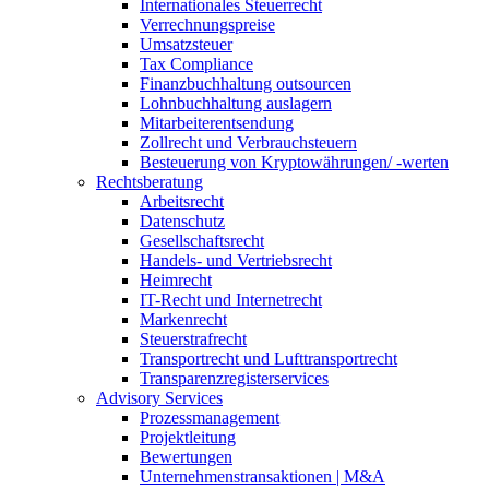
Internationales Steuerrecht
Verrechnungspreise
Umsatzsteuer
Tax Compliance
Finanzbuchhaltung outsourcen
Lohnbuchhaltung auslagern
Mitarbeiterentsendung
Zollrecht und Verbrauchsteuern
Besteuerung von Kryptowährungen/ -werten
Rechtsberatung
Arbeitsrecht
Datenschutz
Gesellschaftsrecht
Handels- und Vertriebsrecht
Heimrecht
IT-Recht und Internetrecht
Markenrecht
Steuerstrafrecht
Transportrecht und Lufttransportrecht
Transparenzregisterservices
Advisory
Services
Prozessmanagement
Projektleitung
Bewertungen
Unternehmenstransaktionen | M&A