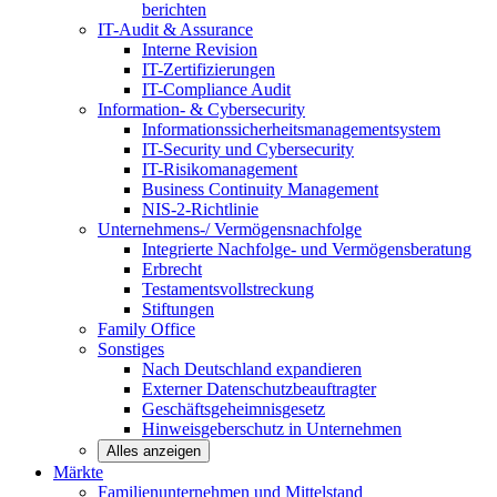
berichten
IT-Audit & Assurance
Interne Revision
IT-Zertifizierungen
IT-Compliance Audit
Information- & Cybersecurity
Informationssicherheitsmanagementsystem
IT-Security und Cybersecurity
IT-Risikomanagement
Business Continuity Management
NIS-2-Richtlinie
Unternehmens-/
Vermögensnachfolge
Integrierte Nachfolge- und Vermögensberatung
Erbrecht
Testamentsvollstreckung
Stiftungen
Family
Office
Sonstiges
Nach Deutschland expandieren
Externer Datenschutzbeauftragter
Geschäftsgeheimnisgesetz
Hinweisgeberschutz in Unternehmen
Alles anzeigen
Märkte
Familienunternehmen und
Mittelstand