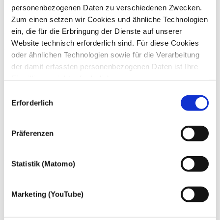
Wirtschaftsprüfer, Steuerberater, Fachberater für Internationales
personenbezogenen Daten zu verschiedenen Zwecken.
Steuerrecht
Zum einen setzen wir Cookies und ähnliche Technologien
Zum Profil von Benno Lange
ein, die für die Erbringung der Dienste auf unserer
Website technisch erforderlich sind. Für diese Cookies
Internationale Steuerberatung
oder ähnlichen Technologien sowie für die Verarbeitung
der damit erfassten personenbezogenen Daten ist Ihre
Einwilligung nicht erforderlich.
Gern möchten wir aber auch die folgenden Technologien
Einwilligungsauswahl
mit Ihrer ausdrücklichen Einwilligung einsetzen und die
Erforderlich
gewonnen personenbezogenen Daten zu den
nachfolgend genannten Zwecken einsetzen:
Präferenzen
Über die dhpg
Statistik (Matomo)
An unseren 18 Standorten beraten wir mit über 1.200
Mitarbeiter:innen Familienunternehmen und Mittelständler,
Marketing (YouTube)
Großunternehmen, Verwaltungen der öffentlichen Hand ebenso wie
gemeinnützige Organisationen und Privatpersonen.