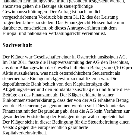
nationalen Ermittlungsvorschriften gesondert festgestellt werden,
ansonsten gelten die Bezüge als steuerpflichtige
Gewinnausschüttungen. Der Antrag ist nach amtlich
vorgeschriebenem Vordruck bis zum 31.12. des der Leistung
folgenden Jahres zu stellen. Das Finanzgericht Hessen hatte nun
darüber zu entscheiden, ob dieses Antragsverfahren mit dem
Europa- und nationalen Verfassungsrecht vereinbar ist.
Sachverhalt
Der Kläger war Gesellschafter einer in Österreich ansässigen AG.
Im Jahr 2011 fasste die Hauptversammlung der AG den Beschluss,
aus dem Bilanzgewinn der Gesellschaft einen Betrag von 0,10 € pro
Aktie auszukehren, was nach österreichischem Steuerrecht als
steuerneutrale Einlagenrückgewähr zu qualifizieren war. Die
depotführende Bank behielt von den Kapitalerträgen die
Abgeltungssteuer und den Solidaritätszuschlag ein und führte diese
Beträge an das Finanzamt ab. Der Kläger erklärte in seiner
Einkommensteuererklärung, dass der von der AG erhaltene Betrag
von der Besteuerung ausgenommen werden soll. Dies lehnte das
Finanzamt mit der Begründung ab, dass die AG kein Verfahren zur
gesonderten Feststellung der Einlagenrückgewähr eingeleitet hat.
Der Kläger sieht in dieser Bedingung für die Steuerbefreiung einen
Verstoß gegen die europarechtlich garantierte
Kapitalverkehrsfreiheit.