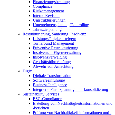
Finanzierungsberatung
Compliance
Risikomanagement
Interne Revision
Umstrukturierungen
Unternehmensplanung/Controlling
Jahreszielplanung
Restrukturierung, Sanierung, Insolvenz
Leistungsfähigkeit steigern
Turnaround Management
Präventive Restrukturierung
Insolvenz in Eigenverwaltung
Insolvenzverwaltung
Geschäftsführerhaftung
Abwehr von Anfechtung
Digital
Digitale Transformation
Softwareeinführung
Business Intelligence
Integrierte Finanzplanung und -konsolidierung
Sustainability Services
ESG-Compliance
Erstellung von Nachhaltigkeitsinformationen und
-berichten
Prüfung von Nachhaltigkeitsinformationen und -