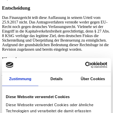
Entscheidung
Das Finanzgericht teilt diese Auffassung in seinem Urteil vom
25.9.2017 nicht. Das Antragsverfahren verstoße weder gegen EU-
Recht noch gegen deutsches Verfassungsrecht. Vielmehr sei der
Eingriff in die Kapitalverkehrsfreiheit gerechtfertigt, denn § 27 Abs.
8 KStG verfolge das legitime Ziel, dem deutschen Fiskus die
Sicherstellung und Überprüfung der Besteuerung zu ermöglichen.
Aufgrund der grundsätzlichen Bedeutung dieser Rechtsfrage ist die
Revision zugelassen und bereits eingelegt worden.
Hinweis
Es bleibt abzuwarten, wie der Bundesfinanzhof urteilen wird. In
jedem Fall sollten gegen betroffene Steuerbescheide mit Verweis auf
das anhängige Verfahren Einspruch eingelegt werden. Auf Ebene
Zustimmung
Details
Über Cookies
der im EU-Ausland ansässigen Körperschaft führt derzeit kein Weg
an dem Antragsverfahren vorbei.
Zurück
Diese Webseite verwendet Cookies
Diese Webseite verwendet Cookies oder ähnliche
Benno Lange
Technologien und verarbeitet die damit erfassten