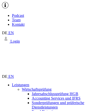
Podcast
Team
Kontakt
DE
EN
Login
DE
EN
Leistungen
Wirtschaftsprüfung
Jahresabschlussprüfung HGB
Accounting Services und IFRS
Sonderprüfungen und prüferische
Dienstleistungen