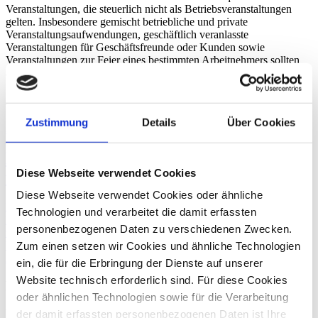
Veranstaltungen, die steuerlich nicht als Betriebsveranstaltungen
gelten. Insbesondere gemischt betriebliche und private
Veranstaltungsaufwendungen, geschäftlich veranlasste
Veranstaltungen für Geschäftsfreunde oder Kunden sowie
Veranstaltungen zur Feier eines bestimmten Arbeitnehmers sollten
aus steuerlicher Hinsicht besonders geprüft werden.
Ähnliche Beiträge
Zustimmung
Details
Über Cookies
29. August
2017
Betriebsveranstaltungen können
Diese Webseite verwendet Cookies
umsatzsteuerpflichtig sein
Diese Webseite verwendet Cookies oder ähnliche
Das Bundesfinanzministerium nahm Stellung zur Frage, ob die
Technologien und verarbeitet die damit erfassten
Ehrung von Jubilaren Betriebsveranstaltungen sind und wie mit
personenbezogenen Daten zu verschiedenen Zwecken.
zugewendeten Leistungen steuerlich zu verfahren ist.
Umsatzsteuerberatung
Zum einen setzen wir Cookies und ähnliche Technologien
Zurück
ein, die für die Erbringung der Dienste auf unserer
Website technisch erforderlich sind. Für diese Cookies
Marko Müller
oder ähnlichen Technologien sowie für die Verarbeitung
Wirtschaftsprüfer, Steuerberater
der damit erfassten personenbezogenen Daten ist Ihre