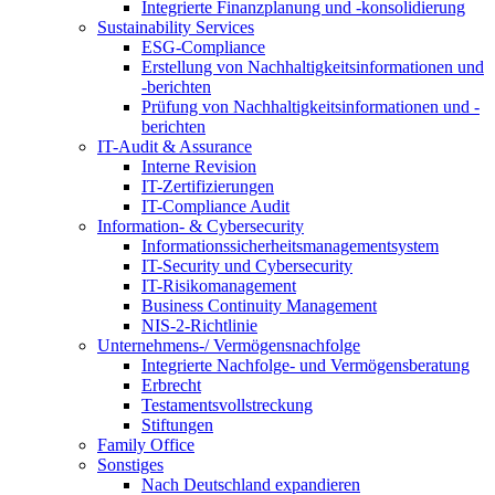
Integrierte Finanzplanung und -konsolidierung
Sustainability Services
ESG-Compliance
Erstellung von Nachhaltigkeitsinformationen und
-berichten
Prüfung von Nachhaltigkeitsinformationen und -
berichten
IT-Audit & Assurance
Interne Revision
IT-Zertifizierungen
IT-Compliance Audit
Information- & Cybersecurity
Informationssicherheitsmanagementsystem
IT-Security und Cybersecurity
IT-Risikomanagement
Business Continuity Management
NIS-2-Richtlinie
Unternehmens-/
Vermögensnachfolge
Integrierte Nachfolge- und Vermögensberatung
Erbrecht
Testamentsvollstreckung
Stiftungen
Family
Office
Sonstiges
Nach Deutschland expandieren