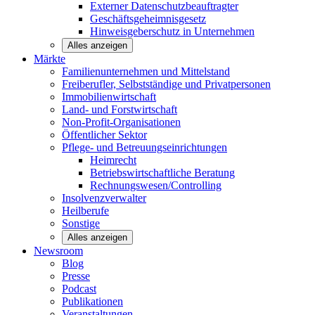
Externer Datenschutzbeauftragter
Geschäftsgeheimnisgesetz
Hinweisgeberschutz in Unternehmen
Alles anzeigen
Märkte
Familienunternehmen und
Mittelstand
Freiberufler, Selbstständige und
Privatpersonen
Immobilienwirtschaft
Land- und
Forstwirtschaft
Non-Profit-Organisationen
Öffentlicher
Sektor
Pflege- und Betreuungseinrichtungen
Heimrecht
Betriebswirtschaftliche Beratung
Rechnungswesen/Controlling
Insolvenzverwalter
Heilberufe
Sonstige
Alles anzeigen
Newsroom
Blog
Presse
Podcast
Publikationen
Veranstaltungen