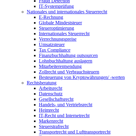
Fraud Detection
IT-Systemprüfung
Nationales und internationales Steuerrecht
E-Rechnung
Globale Mindeststeuer
Steueroptimierung
Internationales Steuerrecht
Verrechnungspreise
Umsatzsteuer
Tax Compliance
Finanzbuchhaltung outsourcen
Lohnbuchhaltung auslagern
Mitarbeiterentsendung
Zollrecht und Verbrauchsteuern
Besteuerung von Kryptowährungen/ -werten
Rechtsberatung
Arbeitsrecht
Datenschutz
Gesellschaftsrecht
Handels- und Vertriebsrecht
Heimrecht
IT-Recht und Internetrecht
Markenrecht
Steuerstrafrecht
Transportrecht und Lufttransportrecht