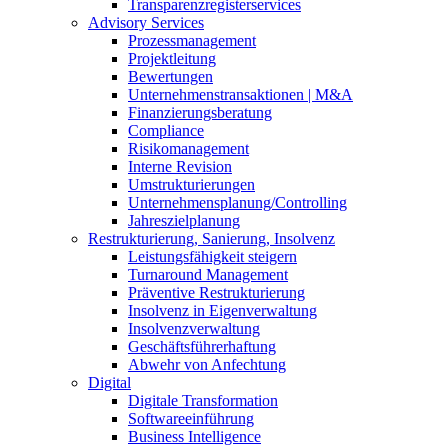
Transparenzregisterservices
Advisory
Services
Prozessmanagement
Projektleitung
Bewertungen
Unternehmenstransaktionen | M&A
Finanzierungsberatung
Compliance
Risikomanagement
Interne Revision
Umstrukturierungen
Unternehmensplanung/Controlling
Jahreszielplanung
Restrukturierung, Sanierung, Insolvenz
Leistungsfähigkeit steigern
Turnaround Management
Präventive Restrukturierung
Insolvenz in Eigenverwaltung
Insolvenzverwaltung
Geschäftsführerhaftung
Abwehr von Anfechtung
Digital
Digitale Transformation
Softwareeinführung
Business Intelligence