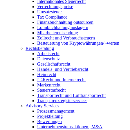
Internationales Steuerrecht
Verrechnungspreise
Umsatzsteuer
Tax Compliance
Finanzbuchhaltung outsourcen
Lohnbuchhaltung auslagern
Mitarbeiterentsendung
Zollrecht und Verbrauchsteuern
Besteuerung von Kryptowährungen/ -werten
Rechtsberatung
Arbeitsrecht
Datenschutz
Gesellschaftsrecht
Handels- und Vertriebsrecht
Heimrecht
IT-Recht und Internetrecht
Markenrecht
Steuerstrafrecht
Transportrecht und Lufttransportrecht
Transparenzregisterservices
Advisory
Services
Prozessmanagement
Projektleitung
Bewertungen
Unternehmenstransaktionen | M&A