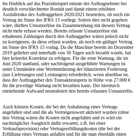
Im Hinblick auf das Praxisbeispiel müsste der Auftragnehmer bei
deutlich verschlechterter Bonität und damit einem erhöhten
Ausfallrisiko des Auftraggebers 2020/2021 beurteilen, ob noch ein
Vertrag im Sinne des IFRS 15 vorliegt. Sofern dies nicht gegeben
wäre, dürften Umsatzerlöse im Zusammenhang mit diesem Vertrag
nicht mehr erfasst werden. Bereits erfasste Umsatzerlöse mit
erhaltenen Zahlungen durch den Auftraggeber wären jedoch nicht
zu korrigieren, da diese erfasst wurden, als noch ein gültiger Vertrag
im Sinne des IFRS 15 vorlag. Da die Maschine bereits im Dezember
2019 geliefert und innerhalb von 30 Tagen auch bezahlt wurde, hat
hier keinerlei Korrektur zu erfolgen. Für die erste Wartung, die im
Juni 2020 stattfand, oder nachfolgend ausgeführte Wartungen ist
unter Umständen eine Wertminderung der bilanzierten Forderung
(aus Lieferungen und Leistungen) erforderlich, wenn absehbar ist,
dass der Auftraggeber den Transaktionspreis in Höhe von 27.000 €
für die jeweilige Wartung nicht bezahlen kann. Der hierdurch
entstehende Aufwand neutralisiert den bereits erfassten Umsatzerlös.
Auch können Kosten, die bei der Anbahnung eines Vertrags
angefallen sind und die als Vermögenswert aktiviert wurden (ohne
den Vertrag wären die Kosten nicht angefallen und es wird ein
nachträglicher Ausgleich dafür erwartet, z.B. bei einer
Verkaufsprovision) oder Vertragserfüllungskosten (die bei der
Erfüllung eines Vertrags anfallen und für die man ebenfalls einen