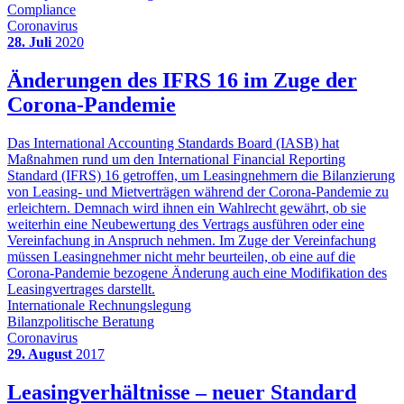
Compliance
Coronavirus
28. Juli
2020
Änderungen des IFRS 16 im Zuge der
Corona-Pandemie
Das International Accounting Standards Board (IASB) hat
Maßnahmen rund um den International Financial Reporting
Standard (IFRS) 16 getroffen, um Leasingnehmern die Bilanzierung
von Leasing- und Mietverträgen während der Corona-Pandemie zu
erleichtern. Demnach wird ihnen ein Wahlrecht gewährt, ob sie
weiterhin eine Neubewertung des Vertrags ausführen oder eine
Vereinfachung in Anspruch nehmen. Im Zuge der Vereinfachung
müssen Leasingnehmer nicht mehr beurteilen, ob eine auf die
Corona-Pandemie bezogene Änderung auch eine Modifikation des
Leasingvertrages darstellt.
Internationale Rechnungslegung
Bilanzpolitische Beratung
Coronavirus
29. August
2017
Leasingverhältnisse – neuer Standard