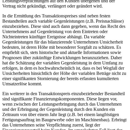
Leistungsverpflichtungen auf den Kunden übergehen und der
Vertrag nicht gekündigt, verlängert oder geändert wird.
In die Ermittlung des Transaktionspreises sind neben festen
Bestandteilen auch variable Gegenleistungen (z.B. Preisnachlässe)
einzubeziehen. Diese sind auch dann gegeben, wenn das Recht des
Unternehmens auf Gegenleistung von dem Eintreten oder
Nichteintreten künftiger Ereignisse abhängt. Da variable
Gegenleistungen für das bilanzierende Unternehmen Unsicherheit
bedeuten, ist deren Höhe mit besonderer Sorgfalt zu schätzen. Es
empfiehlt sich, stets historische und aktuelle Informationen sowie
Prognosen über zukünftige Entwicklungen heranzuziehen. Daher
hat die Schätzung der variablen Gegenleistung in dem Umfang zu
erfolgen, in dem es hochwahrscheinlich ist, dass es bei Wegfall der
Unsicherheiten hinsichtlich der Höhe der variablen Beträge nicht zu
einer signifikanten Stornierung der bereits erfassten kumulierten
Umsatzerlöse kommt.
Ein weiterer in den Transaktionspreis einzubeziehender Bestandteil
sind signifikante Finanzierungskomponenten. Diese liegen vor,
wenn zwischen der Leistungserbringung durch das Unternehmen
und der Erbringung der Gegenleistung durch den Kunden ein
Zeitraum von über einem Jahr liegt (z.B. bei einem langfristigen
Fertigungsauftrag im Baugewerbe oder im Maschinenbau). Erbringt
das Unternehmen seine Verpflichtung zuerst, liegt der