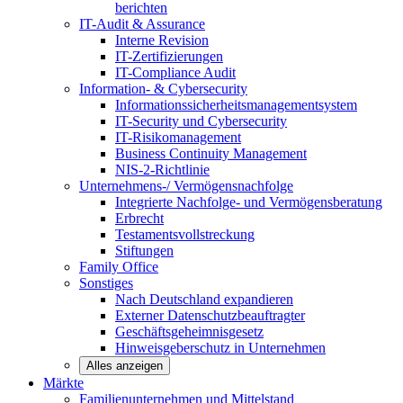
berichten
IT-Audit & Assurance
Interne Revision
IT-Zertifizierungen
IT-Compliance Audit
Information- & Cybersecurity
Informationssicherheitsmanagementsystem
IT-Security und Cybersecurity
IT-Risikomanagement
Business Continuity Management
NIS-2-Richtlinie
Unternehmens-/
Vermögensnachfolge
Integrierte Nachfolge- und Vermögensberatung
Erbrecht
Testamentsvollstreckung
Stiftungen
Family
Office
Sonstiges
Nach Deutschland expandieren
Externer Datenschutzbeauftragter
Geschäftsgeheimnisgesetz
Hinweisgeberschutz in Unternehmen
Alles anzeigen
Märkte
Familienunternehmen und
Mittelstand