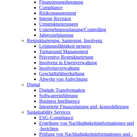
Finanzierungsberatung
Compliance
Risikomanagement
Interne Revision
Umstrukturierungen
Unternehmensplanung/Controlling
Jahreszielplanung
Restrukturierung, Sanierung, Insolvenz
Leistungsfähigkeit steigern
Turnaround Management
Präventive Restrukturierung
Insolvenz in Eigenverwaltung
Insolvenzverwaltung
Geschäftsführerhaftung
Abwehr von Anfechtung
Digital
Digitale Transformation
Softwareeinführung
Business Intelligence
Integrierte Finanzplanung und -konsolidierung
Sustainability Services
ESG-Compliance
Erstellung von Nachhaltigkeitsinformationen und
-berichten
Prüfung von Nachhaltigkeitsinformationen und -