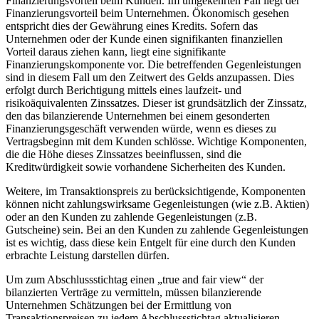
Finanzierungsvorteil beim Kunden. Im umgekehrten Fall liegt der
Finanzierungsvorteil beim Unternehmen. Ökonomisch gesehen
entspricht dies der Gewährung eines Kredits. Sofern das
Unternehmen oder der Kunde einen signifikanten finanziellen
Vorteil daraus ziehen kann, liegt eine signifikante
Finanzierungskomponente vor. Die betreffenden Gegenleistungen
sind in diesem Fall um den Zeitwert des Gelds anzupassen. Dies
erfolgt durch Berichtigung mittels eines laufzeit- und
risikoäquivalenten Zinssatzes. Dieser ist grundsätzlich der Zinssatz,
den das bilanzierende Unternehmen bei einem gesonderten
Finanzierungsgeschäft verwenden würde, wenn es dieses zu
Vertragsbeginn mit dem Kunden schlösse. Wichtige Komponenten,
die die Höhe dieses Zinssatzes beeinflussen, sind die
Kreditwürdigkeit sowie vorhandene Sicherheiten des Kunden.
Weitere, im Transaktionspreis zu berücksichtigende, Komponenten
können nicht zahlungswirksame Gegenleistungen (wie z.B. Aktien)
oder an den Kunden zu zahlende Gegenleistungen (z.B.
Gutscheine) sein. Bei an den Kunden zu zahlende Gegenleistungen
ist es wichtig, dass diese kein Entgelt für eine durch den Kunden
erbrachte Leistung darstellen dürfen.
Um zum Abschlussstichtag einen „true and fair view“ der
bilanzierten Verträge zu vermitteln, müssen bilanzierende
Unternehmen Schätzungen bei der Ermittlung von
Transaktionspreisen zu jedem Abschlussstichtag aktualisieren.