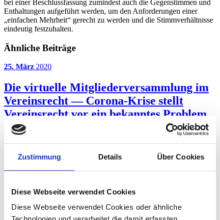
bei einer Beschlussfassung zumindest auch die Gegenstimmen und
Enthaltungen aufgeführt werden, um den Anforderungen einer
„einfachen Mehrheit“ gerecht zu werden und die Stimmverhältnisse
eindeutig festzuhalten.
Ähnliche Beiträge
25. März
2020
Die virtuelle Mitgliederversammlung im
Vereinsrecht — Corona-Krise stellt
Vereinsrecht vor ein bekanntes Problem
— Gesetzgeber reagiert
Für das Vereinsrecht stellt sich aktuell einmal mehr die Frage, in
Zustimmung
Details
Über Cookies
welchem Umfang Mitgliederversammlungen oder
Vorstandssitzungen ohne die körperliche Anwesenheit der
Mitglieder abgehalten und Beschlüsse gefasst werden können. Das
Thema ist schon länger Gegenstand vieler Diskussionen, die nun an
Diese Webseite verwendet Cookies
Aktualität gewinnen. Die Regierung hat kurzfristig hierauf reagiert
und einen Gesetzentwurf ausgearbeitet, der es Betroffenen
Diese Webseite verwendet Cookies oder ähnliche
erleichtern soll, Versammlungen auch ohne die körperliche
Technologien und verarbeitet die damit erfassten
Anwesenheit der Mitglieder stattfinden zu lassen. Hier erfahren Sie