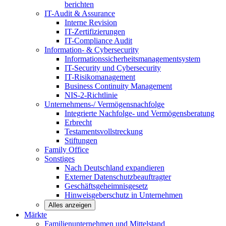
berichten
IT-Audit & Assurance
Interne Revision
IT-Zertifizierungen
IT-Compliance Audit
Information- & Cybersecurity
Informationssicherheitsmanagementsystem
IT-Security und Cybersecurity
IT-Risikomanagement
Business Continuity Management
NIS-2-Richtlinie
Unternehmens-/
Vermögensnachfolge
Integrierte Nachfolge- und Vermögensberatung
Erbrecht
Testamentsvollstreckung
Stiftungen
Family
Office
Sonstiges
Nach Deutschland expandieren
Externer Datenschutzbeauftragter
Geschäftsgeheimnisgesetz
Hinweisgeberschutz in Unternehmen
Alles anzeigen
Märkte
Familienunternehmen und
Mittelstand