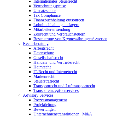
Internationales Steuerrecht
Verrechnungspreise
Umsatzsteuer
Tax Compliance
Finanzbuchhaltung outsourcen
Lohnbuchhaltung auslagern
Mitarbeiterentsendung
Zollrecht und Verbrauchsteuern
Besteuerung von Kryptowährungen/ -werten
Rechtsberatung
Arbeitsrecht
Datenschutz
Gesellschaftsrecht
Handels- und Vertriebsrecht
Heimrecht
IT-Recht und Internetrecht
Markenrecht
Steuerstrafrecht
Transportrecht und Lufttransportrecht
Transparenzregisterservices
Advisory
Services
Prozessmanagement
Projektleitung
Bewertungen
Unternehmenstransaktionen | M&A