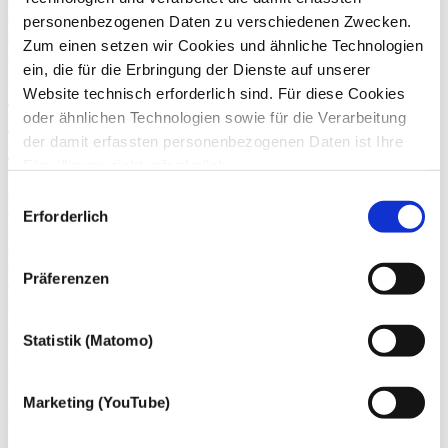
mehr.
personenbezogenen Daten zu verschiedenen Zwecken.
Coronavirus
Zum einen setzen wir Cookies und ähnliche Technologien
14. Februar
2020
ein, die für die Erbringung der Dienste auf unserer
Umsatzsteuerliche
Website technisch erforderlich sind. Für diese Cookies
Unternehmereigenschaft von Mitgliedern
oder ähnlichen Technologien sowie für die Verarbeitung
der damit erfassten personenbezogenen Daten ist Ihre
eines Aufsichtsrats
Einwilligung nicht erforderlich.
Gern möchten wir aber auch die folgenden Technologien
Aktiengesellschaften und Aufsichtsratsmitglieder aufgepasst:
Einwilligungsauswahl
Nachdem der Gerichtshof der Europäischen Union im Juni 2019 zur
mit Ihrer ausdrücklichen Einwilligung einsetzen und die
Erforderlich
umsatzsteuerlichen Unternehmereigenschaft von
gewonnen personenbezogenen Daten zu den
Aufsichtsratsmitgliedern Stellung genommen hatte, urteilte nun auch
nachfolgend genannten Zwecken einsetzen:
der Bundesfinanzhof in der Angelegenheit.
Präferenzen
Umsatzsteuerberatung
Zurück
Dr. Andreas Rohde
Statistik (Matomo)
Rechtsanwalt, Steuerberater, Fachanwalt für Steuerrecht
Marketing (YouTube)
Zum Profil von Dr. Andreas Rohde