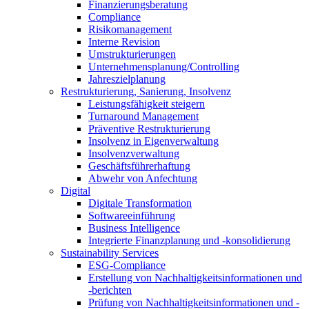
Finanzierungsberatung
Compliance
Risikomanagement
Interne Revision
Umstrukturierungen
Unternehmensplanung/Controlling
Jahreszielplanung
Restrukturierung, Sanierung, Insolvenz
Leistungsfähigkeit steigern
Turnaround Management
Präventive Restrukturierung
Insolvenz in Eigenverwaltung
Insolvenzverwaltung
Geschäftsführerhaftung
Abwehr von Anfechtung
Digital
Digitale Transformation
Softwareeinführung
Business Intelligence
Integrierte Finanzplanung und -konsolidierung
Sustainability Services
ESG-Compliance
Erstellung von Nachhaltigkeitsinformationen und
-berichten
Prüfung von Nachhaltigkeitsinformationen und -