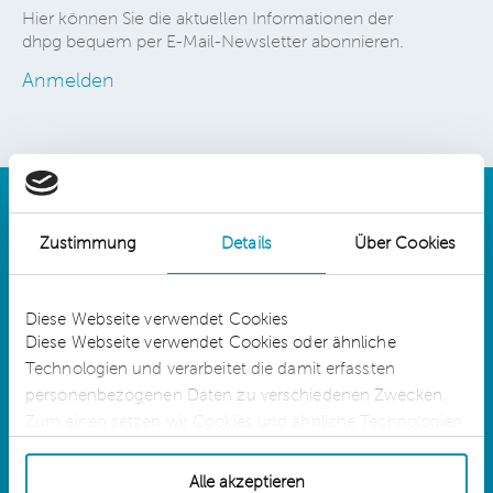
Hier können Sie die aktuellen Informationen der
dhpg bequem per E-Mail-Newsletter abonnieren.
Anmelden
Zustimmung
Details
Über Cookies
Details
Diese Webseite verwendet Cookies
Diese Webseite verwendet Cookies oder ähnliche
Technologien und verarbeitet die damit erfassten
dhpg is an independent network member of
CLA Global. See
CLAglobal.com/disclaimer
personenbezogenen Daten zu verschiedenen Zwecken.
Zum einen setzen wir Cookies und ähnliche Technologien
ein, die für die Erbringung der Dienste auf unserer Website
Sitemap
technisch erforderlich sind. Für diese Cookies oder
Alle akzeptieren