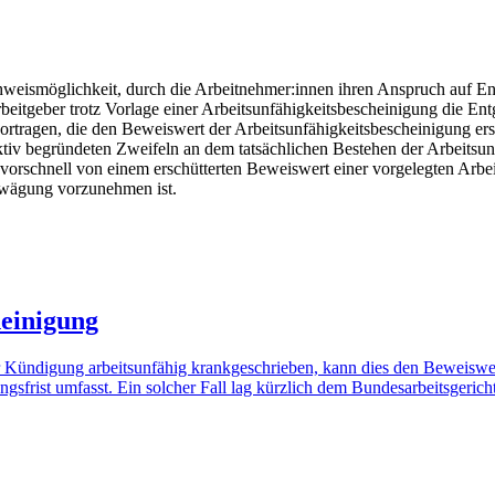
chweismöglichkeit, durch die Arbeitnehmer:innen ihren Anspruch auf Ent
itgeber trotz Vorlage einer Arbeitsunfähigkeitsbescheinigung die Entg
vortragen, die den Beweiswert der Arbeitsunfähigkeitsbescheinigung er
ktiv begründeten Zweifeln an dem tatsächlichen Bestehen der Arbeitsu
 vorschnell von einem erschütterten Beweiswert einer vorgelegten Arb
Abwägung vorzunehmen ist.
heinigung
r Kündigung arbeitsunfähig krankgeschrieben, kann dies den Beweiswer
sfrist umfasst. Ein solcher Fall lag kürzlich dem Bundesarbeitsgericht