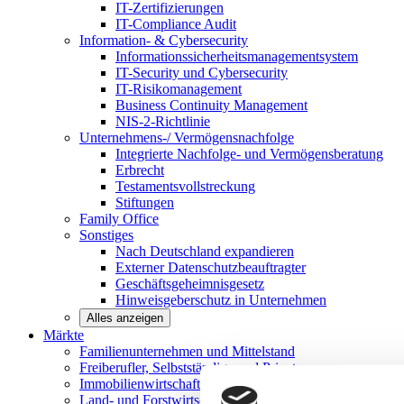
IT-Zertifizierungen
IT-Compliance Audit
Information- & Cybersecurity
Informationssicherheitsmanagementsystem
IT-Security und Cybersecurity
IT-Risikomanagement
Business Continuity Management
NIS-2-Richtlinie
Unternehmens-/
Vermögensnachfolge
Integrierte Nachfolge- und Vermögensberatung
Erbrecht
Testamentsvollstreckung
Stiftungen
Family
Office
Sonstiges
Nach Deutschland expandieren
Externer Datenschutzbeauftragter
Geschäftsgeheimnisgesetz
Hinweisgeberschutz in Unternehmen
Alles anzeigen
Märkte
Familienunternehmen und
Mittelstand
Freiberufler, Selbstständige und
Privatpersonen
Immobilienwirtschaft
Land- und
Forstwirtschaft