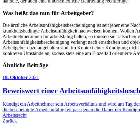
handele, der auch eine unterschiedliche Beurteilung rechtfertige.
Was heißt das nun für Arbeitgeber?
Die ärztliche Arbeitsunfähigkeitsbescheinigung ist seit jeher eine Na
krankheitsbedingte Arbeitsunfähigkeit nachweisen können. Wollen Arbe
Arbeitnehmer:innen für arbeitsfähig halten, so müssen sie Tatsachen 
Arbeitsunfähigkeitsbescheinigung verlangt nach ernsthaften und obje
Arbeitgeber dazu angehalten sind, im Kontext einer Kündigung nicht
konkreten Umstände an, sodass stets eine am Einzelfall orientierte 
Ähnliche Beiträge
19. Oktober
2021
Beweiswert einer Arbeitsunfähigkeitsbesc
Kündigt ein Arbeitnehmer sein Arbeitsverhältnis und wird am Tag de
die bescheinigte Arbeitsunfähigkeit passgenau die Dauer der Kündigung
Arbeitsrecht
Zurück