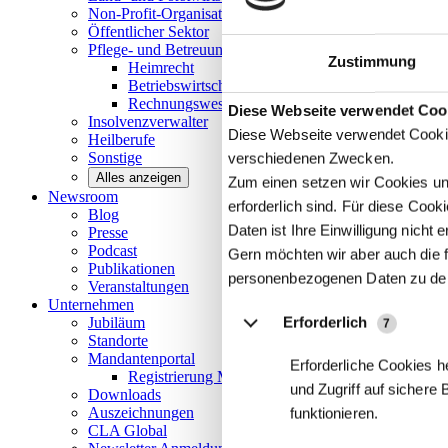
Non-Profit-Organisationen
Öffentlicher
Sektor
Pflege- und Betreuungseinrichtungen
Zustimmung
Heimrecht
Betriebswirtschaftliche Beratung
Rechnungswesen/Controlling
Details
Diese Webseite verwendet Coo
Insolvenzverwalter
Diese Webseite verwendet Cookie
Heilberufe
Sonstige
verschiedenen Zwecken.
Alles anzeigen
Zum einen setzen wir Cookies und
Newsroom
erforderlich sind. Für diese Coo
Blog
Daten ist Ihre Einwilligung nicht er
Presse
Podcast
Gern möchten wir aber auch die f
Publikationen
personenbezogenen Daten zu de
Veranstaltungen
Unternehmen
Erforderlich
Jubiläum
7
Standorte
Mandantenportal
Erforderliche Cookies h
Registrierung Mandantenportal
und Zugriff auf sichere
Downloads
Auszeichnungen
funktionieren.
CLA
Global