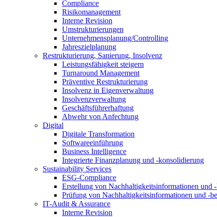
Compliance
Risikomanagement
Interne Revision
Umstrukturierungen
Unternehmensplanung/Controlling
Jahreszielplanung
Restrukturierung, Sanierung, Insolvenz
Leistungsfähigkeit steigern
Turnaround Management
Präventive Restrukturierung
Insolvenz in Eigenverwaltung
Insolvenzverwaltung
Geschäftsführerhaftung
Abwehr von Anfechtung
Digital
Digitale Transformation
Softwareeinführung
Business Intelligence
Integrierte Finanzplanung und -konsolidierung
Sustainability Services
ESG-Compliance
Erstellung von Nachhaltigkeitsinformationen und -
Prüfung von Nachhaltigkeitsinformationen und -be
IT-Audit & Assurance
Interne Revision