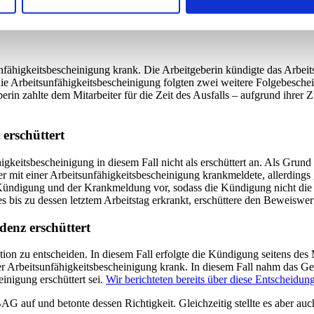
ähigkeitsbescheinigung im Falle einer Kün
unfähigkeitsbescheinigung krank. Die Arbeitgeberin kündigte das Arbeits
 Arbeitsunfähigkeitsbescheinigung folgten zwei weitere Folgebeschein
in zahlte dem Mitarbeiter für die Zeit des Ausfalls – aufgrund ihrer Z
 erschüttert
itsbescheinigung in diesem Fall nicht als erschüttert an. Als Grund d
er mit einer Arbeitsunfähigkeitsbescheinigung krankmeldete, allerdin
digung und der Krankmeldung vor, sodass die Kündigung nicht die Mot
 bis zu dessen letztem Arbeitstag erkrankt, erschüttere den Beweiswer
denz erschüttert
ation zu entscheiden. In diesem Fall erfolgte die Kündigung seitens de
ner Arbeitsunfähigkeitsbescheinigung krank. In diesem Fall nahm das 
nigung erschüttert sei.
Wir berichteten bereits über diese Entscheidun
 auf und betonte dessen Richtigkeit. Gleichzeitig stellte es aber auch