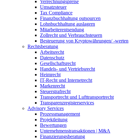
Verrechnungspreise
Umsatzsteuer
Tax Compliance
Finanzbuchhaltung outsourcen
Lohnbuchhaltung auslagern
Mitarbeiterentsendung
Zollrecht und Verbrauchsteuern
Besteuerung von Kryptowährungen/ -werten
Rechtsberatung
Arbeitsrecht
Datenschutz
Gesellschaftsrecht
Handels- und Vertriebsrecht
Heimrecht
IT-Recht und Internetrecht
Markenrecht
Steuerstrafrecht
Transportrecht und Lufttransportrecht
Transparenzregisterservices
Advisory
Services
Prozessmanagement
Projektleitung
Bewertungen
Unternehmenstransaktionen | M&A
Finanzierungsberatung