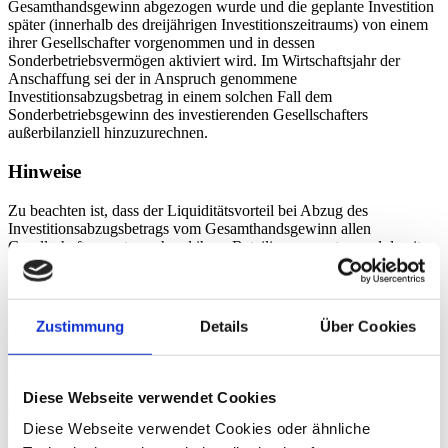
Gesamthandsgewinn abgezogen wurde und die geplante Investition
später (innerhalb des dreijährigen Investitionszeitraums) von einem
ihrer Gesellschafter vorgenommen und in dessen
Sonderbetriebsvermögen aktiviert wird. Im Wirtschaftsjahr der
Anschaffung sei der in Anspruch genommene
Investitionsabzugsbetrag in einem solchen Fall dem
Sonderbetriebsgewinn des investierenden Gesellschafters
außerbilanziell hinzuzurechnen.
Hinweise
Zu beachten ist, dass der Liquiditätsvorteil bei Abzug des
Investitionsabzugsbetrags vom Gesamthandsgewinn allen
Gesellschaftern entsprechend ihren Beteiligungsquoten und damit
auch denen zugutekommt, die keine Anschaffungskosten
aufwenden.
Der Bundesfinanzhof stellt sich mit seinem Beschluss gegen die
Zustimmung
Details
Über Cookies
Auffassung des Landesamts für Steuern Rheinland-Pfalz und die
Rechtsprechung des Finanzgerichts Münster, insofern bleibt die
Reaktion der Finanzverwaltung darauf abzuwarten.
Diese Webseite verwendet Cookies
Zurück
Diese Webseite verwendet Cookies oder ähnliche
Benno Lange