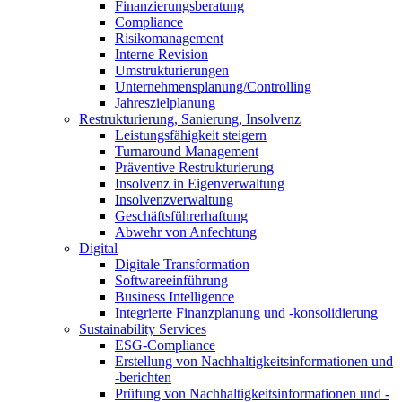
Finanzierungsberatung
Compliance
Risikomanagement
Interne Revision
Umstrukturierungen
Unternehmensplanung/Controlling
Jahreszielplanung
Restrukturierung, Sanierung, Insolvenz
Leistungsfähigkeit steigern
Turnaround Management
Präventive Restrukturierung
Insolvenz in Eigenverwaltung
Insolvenzverwaltung
Geschäftsführerhaftung
Abwehr von Anfechtung
Digital
Digitale Transformation
Softwareeinführung
Business Intelligence
Integrierte Finanzplanung und -konsolidierung
Sustainability Services
ESG-Compliance
Erstellung von Nachhaltigkeitsinformationen und
-berichten
Prüfung von Nachhaltigkeitsinformationen und -