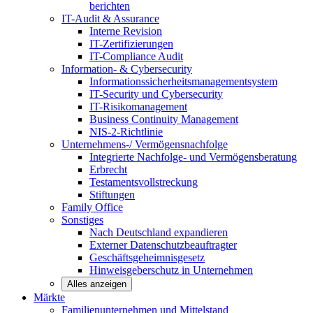
berichten
IT-Audit & Assurance
Interne Revision
IT-Zertifizierungen
IT-Compliance Audit
Information- & Cybersecurity
Informationssicherheitsmanagementsystem
IT-Security und Cybersecurity
IT-Risikomanagement
Business Continuity Management
NIS-2-Richtlinie
Unternehmens-/
Vermögensnachfolge
Integrierte Nachfolge- und Vermögensberatung
Erbrecht
Testamentsvollstreckung
Stiftungen
Family
Office
Sonstiges
Nach Deutschland expandieren
Externer Datenschutzbeauftragter
Geschäftsgeheimnisgesetz
Hinweisgeberschutz in Unternehmen
Alles anzeigen
Märkte
Familienunternehmen und
Mittelstand