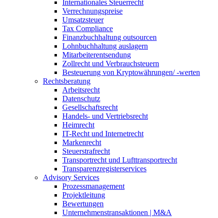
Internationales Steuerrecht
Verrechnungspreise
Umsatzsteuer
Tax Compliance
Finanzbuchhaltung outsourcen
Lohnbuchhaltung auslagern
Mitarbeiterentsendung
Zollrecht und Verbrauchsteuern
Besteuerung von Kryptowährungen/ -werten
Rechtsberatung
Arbeitsrecht
Datenschutz
Gesellschaftsrecht
Handels- und Vertriebsrecht
Heimrecht
IT-Recht und Internetrecht
Markenrecht
Steuerstrafrecht
Transportrecht und Lufttransportrecht
Transparenzregisterservices
Advisory
Services
Prozessmanagement
Projektleitung
Bewertungen
Unternehmenstransaktionen | M&A