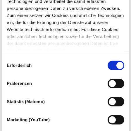
Technologien und verarbeitet die damit erfassten
personenbezogenen Daten zu verschiedenen Zwecken.
Wirtschaftsprüfer, Steuerberater, Fachberater für Internationales
Zum einen setzen wir Cookies und ähnliche Technologien
Steuerrecht
ein, die für die Erbringung der Dienste auf unserer
Zum Profil von Benno Lange
Website technisch erforderlich sind. Für diese Cookies
Gestaltende Steuerberatung
oder ähnlichen Technologien sowie für die Verarbeitung
der damit erfassten personenbezogenen Daten ist Ihre
Einwilligung nicht erforderlich.
Gern möchten wir aber auch die folgenden Technologien
Einwilligungsauswahl
mit Ihrer ausdrücklichen Einwilligung einsetzen und die
Erforderlich
gewonnen personenbezogenen Daten zu den
nachfolgend genannten Zwecken einsetzen:
Präferenzen
Statistik (Matomo)
Über die dhpg
An unseren 18 Standorten beraten wir mit über 1.200
Marketing (YouTube)
Mitarbeiter:innen Familienunternehmen und Mittelständler,
Großunternehmen, Verwaltungen der öffentlichen Hand ebenso wie