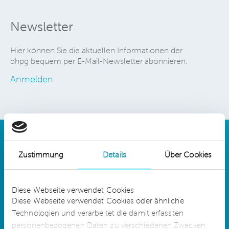
Newsletter
Hier können Sie die aktuellen Informationen der
dhpg bequem per E-Mail-Newsletter abonnieren.
Anmelden
Zustimmung
Details
Über Cookies
Details
Diese Webseite verwendet Cookies
Diese Webseite verwendet Cookies oder ähnliche
Technologien und verarbeitet die damit erfassten
dhpg is an independent network member of
CLA Global. See
CLAglobal.com/disclaimer
personenbezogenen Daten zu verschiedenen Zwecken.