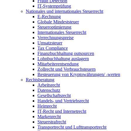
Fraud Detection
IT-Systemprüfung
Nationales und internationales Steuerrecht
E-Rechnung
Globale Mindeststeuer
Steueroptimierung
Internationales Steuerrecht
Verrechnungspreise
Umsatzsteuer
Tax Compliance
Finanzbuchhaltung outsourcen
Lohnbuchhaltung auslagern
Mitarbeiterentsendung
Zollrecht und Verbrauchsteuern
Besteuerung von Kryptowährungen/ -werten
Rechtsberatung
Arbeitsrecht
Datenschutz
Gesellschaftsrecht
Handels- und Vertriebsrecht
Heimrecht
IT-Recht und Internetrecht
Markenrecht
Steuerstrafrecht
Transportrecht und Lufttransportrecht