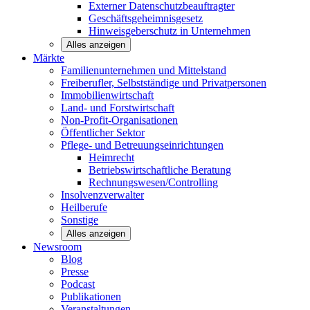
Externer Datenschutzbeauftragter
Geschäftsgeheimnisgesetz
Hinweisgeberschutz in Unternehmen
Alles anzeigen
Märkte
Familienunternehmen und
Mittelstand
Freiberufler, Selbstständige und
Privatpersonen
Immobilienwirtschaft
Land- und
Forstwirtschaft
Non-Profit-Organisationen
Öffentlicher
Sektor
Pflege- und Betreuungseinrichtungen
Heimrecht
Betriebswirtschaftliche Beratung
Rechnungswesen/Controlling
Insolvenzverwalter
Heilberufe
Sonstige
Alles anzeigen
Newsroom
Blog
Presse
Podcast
Publikationen
Veranstaltungen