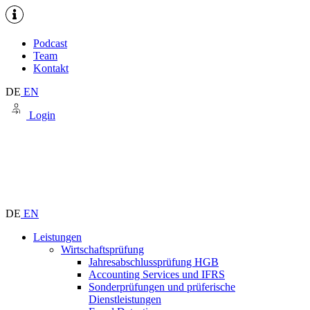
Podcast
Team
Kontakt
DE
EN
Login
DE
EN
Leistungen
Wirtschaftsprüfung
Jahresabschlussprüfung HGB
Accounting Services und IFRS
Sonderprüfungen und prüferische
Dienstleistungen