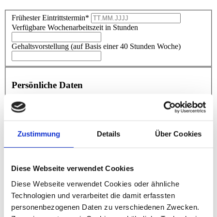
Frühester Eintrittstermin*
Verfügbare Wochenarbeitszeit in Stunden
Gehaltsvorstellung (auf Basis einer 40 Stunden Woche)
Persönliche Daten
Anrede
Titel
Vorname
*
Nachname
*
Zustimmung
Details
Über Cookies
Straße
*
Hausnummer
*
PLZ
*
Diese Webseite verwendet Cookies
Ort
*
Diese Webseite verwendet Cookies oder ähnliche
Telefon
*
E-Mail
*
Technologien und verarbeitet die damit erfassten
Wie sind Sie auf die dhpg aufmerksam geworden?
*
personenbezogenen Daten zu verschiedenen Zwecken.