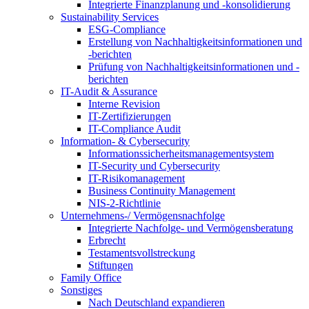
Integrierte Finanzplanung und -konsolidierung
Sustainability Services
ESG-Compliance
Erstellung von Nachhaltigkeitsinformationen und
-berichten
Prüfung von Nachhaltigkeitsinformationen und -
berichten
IT-Audit & Assurance
Interne Revision
IT-Zertifizierungen
IT-Compliance Audit
Information- & Cybersecurity
Informationssicherheitsmanagementsystem
IT-Security und Cybersecurity
IT-Risikomanagement
Business Continuity Management
NIS-2-Richtlinie
Unternehmens-/
Vermögensnachfolge
Integrierte Nachfolge- und Vermögensberatung
Erbrecht
Testamentsvollstreckung
Stiftungen
Family
Office
Sonstiges
Nach Deutschland expandieren