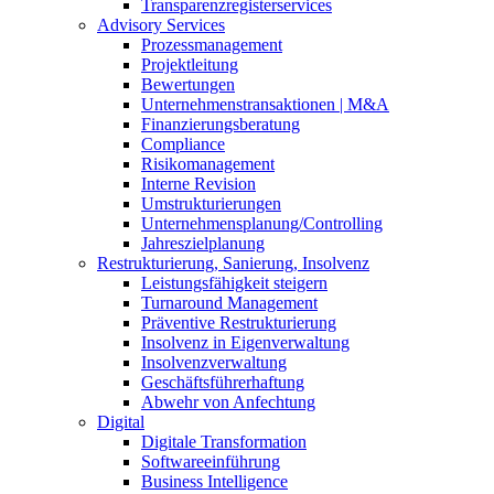
Transparenzregisterservices
Advisory
Services
Prozessmanagement
Projektleitung
Bewertungen
Unternehmenstransaktionen | M&A
Finanzierungsberatung
Compliance
Risikomanagement
Interne Revision
Umstrukturierungen
Unternehmensplanung/Controlling
Jahreszielplanung
Restrukturierung, Sanierung, Insolvenz
Leistungsfähigkeit steigern
Turnaround Management
Präventive Restrukturierung
Insolvenz in Eigenverwaltung
Insolvenzverwaltung
Geschäftsführerhaftung
Abwehr von Anfechtung
Digital
Digitale Transformation
Softwareeinführung
Business Intelligence