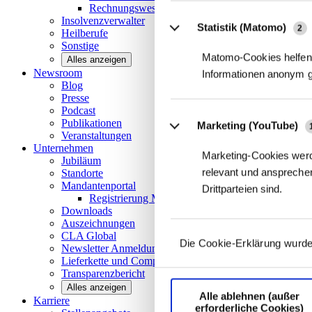
Rechnungswesen/Controlling
Insolvenzverwalter
Statistik (Matomo)
2
Heilberufe
Sonstige
Matomo-Cookies helfen 
Alles anzeigen
Newsroom
Informationen anonym 
Blog
Presse
Podcast
Publikationen
Marketing (YouTube)
Veranstaltungen
Unternehmen
Marketing-Cookies werd
Jubiläum
relevant und ansprechen
Standorte
Mandantenportal
Drittparteien sind.
Registrierung Mandantenportal
Downloads
Auszeichnungen
CLA
Global
Die Cookie-Erklärung wurde
Newsletter
Anmeldung
Lieferkette und
Compliance
Transparenzbericht
Alles anzeigen
Alle ablehnen (außer
Karriere
erforderliche Cookies)