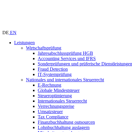
DE
EN
Leistungen
Wirtschaftsprüfung
Jahresabschlussprüfung HGB
Accounting Services und IFRS
Sonderprüfungen und prüferische Dienstleistunge
Fraud Detection
IT-Systemprüfung
Nationales und internationales Steuerrecht
E-Rechnung
Globale Mindeststeuer
Steueroptimierung
Internationales Steuerrecht
Verrechnungspreise
Umsatzsteuer
Tax Compliance
Finanzbuchhaltung outsourcen
Lohnbuchhaltung auslagern