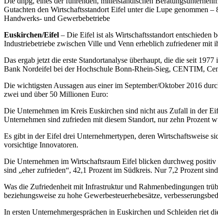
Die dhpg, eines der führenden, mittelständischen Beratungsunternehm
Gutachten den Wirtschaftsstandort Eifel unter die Lupe genommen – 8
Handwerks- und Gewerbebetriebe
Euskirchen/Eifel
– Die Eifel ist als Wirtschaftsstandort entschieden 
Industriebetriebe zwischen Ville und Venn erheblich zufriedener mit 
Das ergab jetzt die erste Standortanalyse überhaupt, die die seit 197
Bank Nordeifel bei der Hochschule Bonn-Rhein-Sieg, CENTIM, Centru
Die wichtigsten Aussagen aus einer im September/Oktober 2016 durc
zwei und über 50 Millionen Euro:
Die Unternehmen im Kreis Euskirchen sind nicht aus Zufall in der E
Unternehmen sind zufrieden mit diesem Standort, nur zehn Prozent w
Es gibt in der Eifel drei Unternehmertypen, deren Wirtschaftsweise si
vorsichtige Innovatoren.
Die Unternehmen im Wirtschaftsraum Eifel blicken durchweg positiv au
sind „eher zufrieden“, 42,1 Prozent im Südkreis. Nur 7,2 Prozent sind
Was die Zufriedenheit mit Infrastruktur und Rahmenbedingungen trüb
beziehungsweise zu hohe Gewerbesteuerhebesätze, verbesserungsbed
In ersten Unternehmergesprächen in Euskirchen und Schleiden riet d