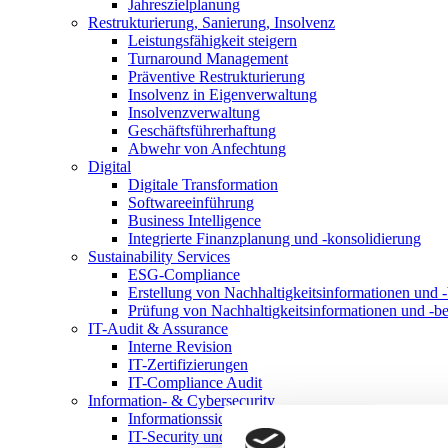
Jahreszielplanung
Restrukturierung, Sanierung, Insolvenz
Leistungsfähigkeit steigern
Turnaround Management
Präventive Restrukturierung
Insolvenz in Eigenverwaltung
Insolvenzverwaltung
Geschäftsführerhaftung
Abwehr von Anfechtung
Digital
Digitale Transformation
Softwareeinführung
Business Intelligence
Integrierte Finanzplanung und -konsolidierung
Sustainability Services
ESG-Compliance
Erstellung von Nachhaltigkeitsinformationen und -
Prüfung von Nachhaltigkeitsinformationen und -be
IT-Audit & Assurance
Interne Revision
IT-Zertifizierungen
IT-Compliance Audit
Information- & Cybersecurity
Informationssicherheitsmanagementsystem
IT-Security und Cybersecurity