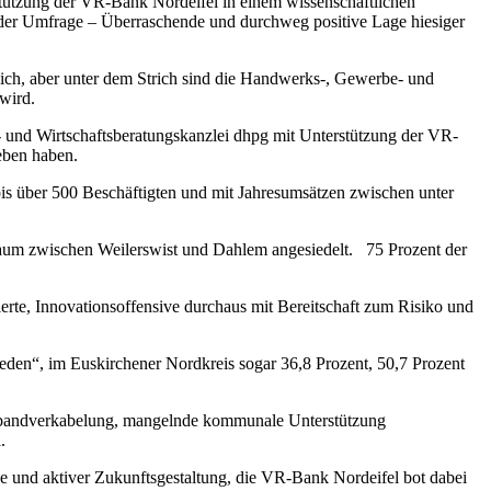
rstützung der VR-Bank Nordeifel in einem wissenschaftlichen
n der Umfrage – Überraschende und durchweg positive Lage hiesiger
ächlich, aber unter dem Strich sind die Handwerks-, Gewerbe- und
wird.
er- und Wirtschaftsberatungskanzlei dhpg mit Unterstützung der VR-
eben haben.
is über 500 Beschäftigten und mit Jahresumsätzen zwischen unter
 Raum zwischen Weilerswist und Dahlem angesiedelt. 75 Prozent der
tierte, Innovationsoffensive durchaus mit Bereitschaft zum Risiko und
ieden“, im Euskirchener Nordkreis sogar 36,8 Prozent, 50,7 Prozent
eitbandverkabelung, mangelnde kommunale Unterstützung
.
e und aktiver Zukunftsgestaltung, die VR-Bank Nordeifel bot dabei