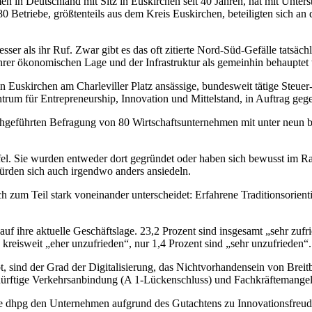
en in Deutschland mit Sitz in Euskirchen seit 40 Jahren, hat mit Unte
0 Betriebe, größtenteils aus dem Kreis Euskirchen, beteiligten sich a
besser als ihr Ruf. Zwar gibt es das oft zitierte Nord-Süd-Gefälle tats
ihrer ökonomischen Lage und der Infrastruktur als gemeinhin behauptet 
7 in Euskirchen am Charleviller Platz ansässige, bundesweit tätige Steu
m für Entrepreneurship, Innovation und Mittelstand, in Auftrag geg
hgeführten Befragung von 80 Wirtschaftsunternehmen mit unter neun b
ifel. Sie wurden entweder dort gegründet oder haben sich bewusst im
ürden sich auch irgendwo anders ansiedeln.
ch zum Teil stark voneinander unterscheidet: Erfahrene Traditionsorien
f ihre aktuelle Geschäftslage. 23,2 Prozent sind insgesamt „sehr zufr
 kreisweit „eher unzufrieden“, nur 1,4 Prozent sind „sehr unzufrieden“.
t, sind der Grad der Digitalisierung, das Nichtvorhandensein von Br
ürftige Verkehrsanbindung (A 1-Lückenschluss) und Fachkräftemangel
ie dhpg den Unternehmen aufgrund des Gutachtens zu Innovationsfreud