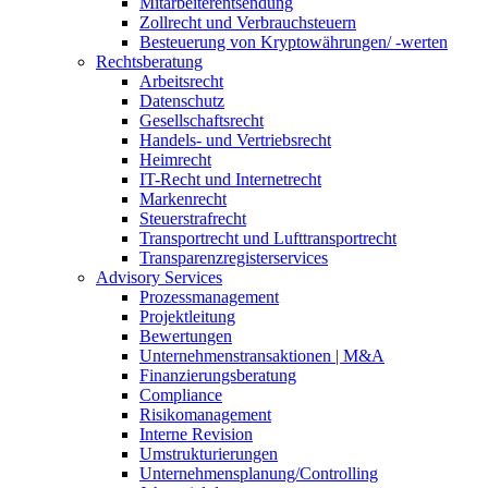
Mitarbeiterentsendung
Zollrecht und Verbrauchsteuern
Besteuerung von Kryptowährungen/ -werten
Rechtsberatung
Arbeitsrecht
Datenschutz
Gesellschaftsrecht
Handels- und Vertriebsrecht
Heimrecht
IT-Recht und Internetrecht
Markenrecht
Steuerstrafrecht
Transportrecht und Lufttransportrecht
Transparenzregisterservices
Advisory
Services
Prozessmanagement
Projektleitung
Bewertungen
Unternehmenstransaktionen | M&A
Finanzierungsberatung
Compliance
Risikomanagement
Interne Revision
Umstrukturierungen
Unternehmensplanung/Controlling