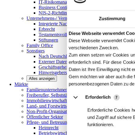
IT-Risikomanagement
Business Continuity Management
NIS-2-Richtlinie
Unternehmens-/
Vermögensnachfolge
Zustimmung
Integrierte Nachfolge- und Vermögensberatung
Erbrecht
Details
Diese Webseite verwendet Coo
Testamentsvollstreckung
Stiftungen
Diese Webseite verwendet Cookie
Family
Office
verschiedenen Zwecken.
Sonstiges
Zum einen setzen wir Cookies und
Nach Deutschland expandieren
Externer Datenschutzbeauftragter
erforderlich sind. Für diese Coo
Geschäftsgeheimnisgesetz
Daten ist Ihre Einwilligung nicht er
Hinweisgeberschutz in Unternehmen
Gern möchten wir aber auch die f
Alles anzeigen
personenbezogenen Daten zu de
Märkte
Familienunternehmen und
Mittelstand
Freiberufler, Selbstständige und
Privatpersonen
Erforderlich
7
Immobilienwirtschaft
Land- und
Forstwirtschaft
Erforderliche Cookies h
Non-Profit-Organisationen
Öffentlicher
Sektor
und Zugriff auf sichere
Pflege- und Betreuungseinrichtungen
funktionieren.
Heimrecht
Betriebswirtschaftliche Beratung