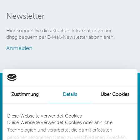
Newsletter
Hier können Sie die aktuellen Informationen der
dhpg bequem per E-Mail-Newsletter abonnieren.
Anmelden
Zustimmung
Details
Über Cookies
Details
Diese Webseite verwendet Cookies
Diese Webseite verwendet Cookies oder ähnliche
Technologien und verarbeitet die damit erfassten
dhpg is an independent network member of
CLA Global. See
CLAglobal.com/disclaimer
personenbezogenen Daten zu verschiedenen Zwecken.