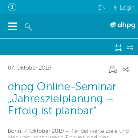
EN
Login
07. Oktober
2019
dhpg Online-Seminar
„Jahreszielplanung –
Erfolg ist planbar“
Bonn, 7. Oktober 2019
– Klar definierte Ziele und
eine vorausschauende Planung sind eine