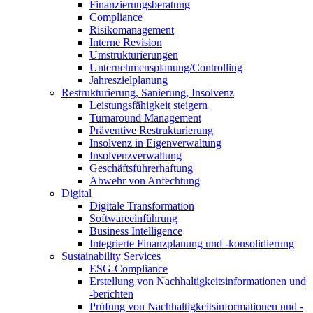
Finanzierungsberatung
Compliance
Risikomanagement
Interne Revision
Umstrukturierungen
Unternehmensplanung/Controlling
Jahreszielplanung
Restrukturierung, Sanierung, Insolvenz
Leistungsfähigkeit steigern
Turnaround Management
Präventive Restrukturierung
Insolvenz in Eigenverwaltung
Insolvenzverwaltung
Geschäftsführerhaftung
Abwehr von Anfechtung
Digital
Digitale Transformation
Softwareeinführung
Business Intelligence
Integrierte Finanzplanung und -konsolidierung
Sustainability Services
ESG-Compliance
Erstellung von Nachhaltigkeitsinformationen und
-berichten
Prüfung von Nachhaltigkeitsinformationen und -