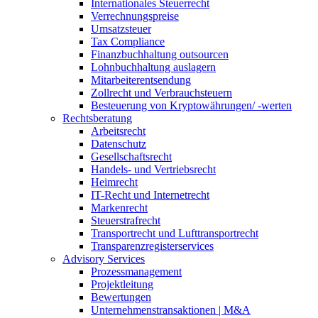
Internationales Steuerrecht
Verrechnungspreise
Umsatzsteuer
Tax Compliance
Finanzbuchhaltung outsourcen
Lohnbuchhaltung auslagern
Mitarbeiterentsendung
Zollrecht und Verbrauchsteuern
Besteuerung von Kryptowährungen/ -werten
Rechtsberatung
Arbeitsrecht
Datenschutz
Gesellschaftsrecht
Handels- und Vertriebsrecht
Heimrecht
IT-Recht und Internetrecht
Markenrecht
Steuerstrafrecht
Transportrecht und Lufttransportrecht
Transparenzregisterservices
Advisory
Services
Prozessmanagement
Projektleitung
Bewertungen
Unternehmenstransaktionen | M&A