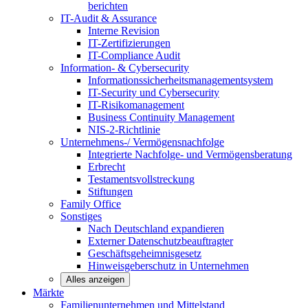
berichten
IT-Audit & Assurance
Interne Revision
IT-Zertifizierungen
IT-Compliance Audit
Information- & Cybersecurity
Informationssicherheitsmanagementsystem
IT-Security und Cybersecurity
IT-Risikomanagement
Business Continuity Management
NIS-2-Richtlinie
Unternehmens-/
Vermögensnachfolge
Integrierte Nachfolge- und Vermögensberatung
Erbrecht
Testamentsvollstreckung
Stiftungen
Family
Office
Sonstiges
Nach Deutschland expandieren
Externer Datenschutzbeauftragter
Geschäftsgeheimnisgesetz
Hinweisgeberschutz in Unternehmen
Alles anzeigen
Märkte
Familienunternehmen und
Mittelstand