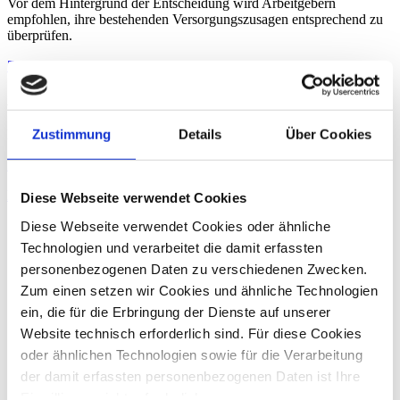
Vor dem Hintergrund der Entscheidung wird Arbeitgebern
empfohlen, ihre bestehenden Versorgungszusagen entsprechend zu
überprüfen.
Zurück
Alexandra Hecht
Zustimmung
Details
Über Cookies
Rechtsanwältin, Fachanwältin für Arbeitsrecht
Zum Profil von Alexandra Hecht
Erbrecht
Diese Webseite verwendet Cookies
Diese Webseite verwendet Cookies oder ähnliche
Technologien und verarbeitet die damit erfassten
personenbezogenen Daten zu verschiedenen Zwecken.
Zum einen setzen wir Cookies und ähnliche Technologien
ein, die für die Erbringung der Dienste auf unserer
Website technisch erforderlich sind. Für diese Cookies
oder ähnlichen Technologien sowie für die Verarbeitung
der damit erfassten personenbezogenen Daten ist Ihre
Einwilligung nicht erforderlich.