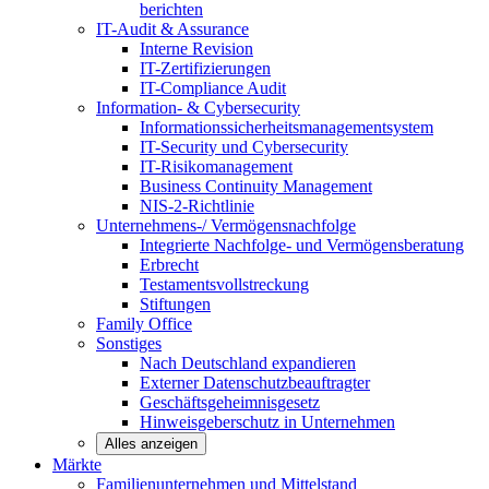
berichten
IT-Audit & Assurance
Interne Revision
IT-Zertifizierungen
IT-Compliance Audit
Information- & Cybersecurity
Informationssicherheitsmanagementsystem
IT-Security und Cybersecurity
IT-Risikomanagement
Business Continuity Management
NIS-2-Richtlinie
Unternehmens-/
Vermögensnachfolge
Integrierte Nachfolge- und Vermögensberatung
Erbrecht
Testamentsvollstreckung
Stiftungen
Family
Office
Sonstiges
Nach Deutschland expandieren
Externer Datenschutzbeauftragter
Geschäftsgeheimnisgesetz
Hinweisgeberschutz in Unternehmen
Alles anzeigen
Märkte
Familienunternehmen und
Mittelstand