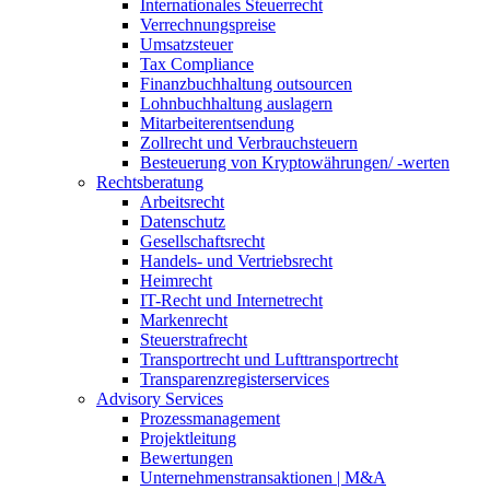
Internationales Steuerrecht
Verrechnungspreise
Umsatzsteuer
Tax Compliance
Finanzbuchhaltung outsourcen
Lohnbuchhaltung auslagern
Mitarbeiterentsendung
Zollrecht und Verbrauchsteuern
Besteuerung von Kryptowährungen/ -werten
Rechtsberatung
Arbeitsrecht
Datenschutz
Gesellschaftsrecht
Handels- und Vertriebsrecht
Heimrecht
IT-Recht und Internetrecht
Markenrecht
Steuerstrafrecht
Transportrecht und Lufttransportrecht
Transparenzregisterservices
Advisory
Services
Prozessmanagement
Projektleitung
Bewertungen
Unternehmenstransaktionen | M&A