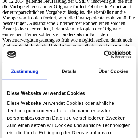
30.12.2014 geltende Neufassung der UStDV insoweit gilt, die nun
die Vorlage eingescannter Originale fordert. Ob dies in Anbetracht
der europarechtlichen Vorgabe zulässig ist, die ebenfalls nur die
Vorlage von Kopien fordert, wird die Finanzgerichte wohl zukünftig
beschäftigen. Ausländische Unternehmer können einen solchen
Ärger jedoch vermeiden, indem sie nur Kopien der Originale
einreichen. Ferner sollten sie – anders als im Fall - den
Vorsteuervergütungsantrag so früh wie möglich stellen, damit noch
Zeit verbleibt, fehlende Unterlagen innerhalb der Frist einzureichen.
Unabhängig hiervon muss sich die deutsche Finanzverwaltung
fragen lassen, ob derartige Anforderungen im Rahmen einer
elektronischen Übermittlung noch zeitgemäß sind.
Zustimmung
Details
Über Cookies
Zurück
Gert Klöttschen
Diese Webseite verwendet Cookies
Steuerberater
Diese Webseite verwendet Cookies oder ähnliche
Zum Profil von Gert Klöttschen
Technologien und verarbeitet die damit erfassten
Umsatzsteuerberatung
personenbezogenen Daten zu verschiedenen Zwecken.
Zum einen setzen wir Cookies und ähnliche Technologien
ein, die für die Erbringung der Dienste auf unserer