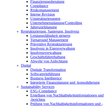
Finanzierungsberatung
Compliance
Risikomanagement
Interne Revision
Umstrukturierungen
Unternehmensplanung/Controlling
Jahreszielplanung
Restrukturierung, Sanierung, Insolvenz
Leistungsfähigkeit steigern
Turnaround Management
Präventive Restrukturierung
Insolvenz in Eigenverwaltung
Insolvenzverwaltung
Geschäftsführerhaftung
Abwehr von Anfechtung
Digital
Digitale Transformation
Softwareeinführung
Business Intelligence
Integrierte Finanzplanung und -konsolidierung
Sustainability Services
ESG-Compliance
Erstellung von Nachhaltigkeitsinformationen und
-berichten
Prüfung von Nachhaltigkeitsinformationen und -