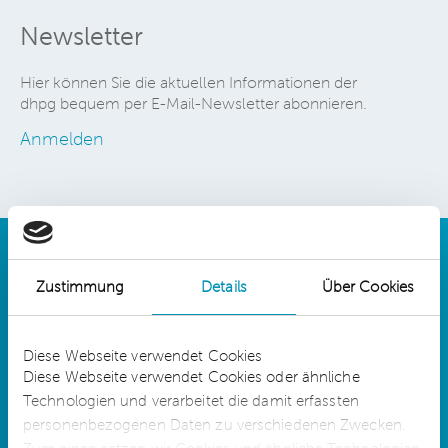
Newsletter
Hier können Sie die aktuellen Informationen der
dhpg bequem per E-Mail-Newsletter abonnieren.
Anmelden
Zustimmung
Details
Über Cookies
Details
Diese Webseite verwendet Cookies
Diese Webseite verwendet Cookies oder ähnliche
Technologien und verarbeitet die damit erfassten
dhpg is an independent network member of
CLA Global. See
CLAglobal.com/disclaimer
personenbezogenen Daten zu verschiedenen Zwecken.