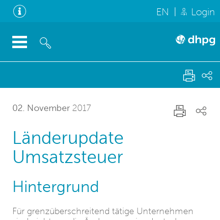
EN
Login
02. November
2017
Länderupdate
Umsatzsteuer
Hintergrund
Für grenzüberschreitend tätige Unternehmen