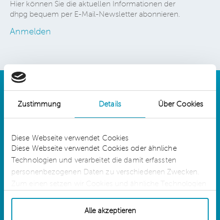
Hier können Sie die aktuellen Informationen der
dhpg bequem per E-Mail-Newsletter abonnieren.
Anmelden
Zustimmung
Details
Über Cookies
Details
Diese Webseite verwendet Cookies
Diese Webseite verwendet Cookies oder ähnliche
Technologien und verarbeitet die damit erfassten
dhpg is an independent network member of
CLA Global. See
CLAglobal.com/disclaimer
personenbezogenen Daten zu verschiedenen Zwecken.
Zum einen setzen wir Cookies und ähnliche Technologien
ein, die für die Erbringung der Dienste auf unserer Website
Sitemap
technisch erforderlich sind. Für diese Cookies oder
Alle akzeptieren
Cookie-Einstellungen
ähnlichen Technologien sowie für die Verarbeitung der