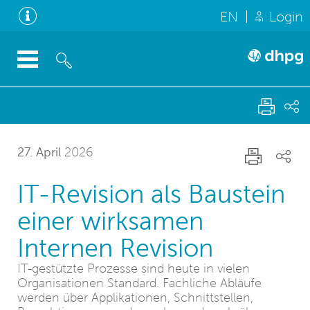
EN
Login
27. April
2026
IT-Revision als Baustein
einer wirksamen
Internen Revision
IT-gestützte Prozesse sind heute in vielen
Organisationen Standard. Fachliche Abläufe
werden über Applikationen, Schnittstellen,