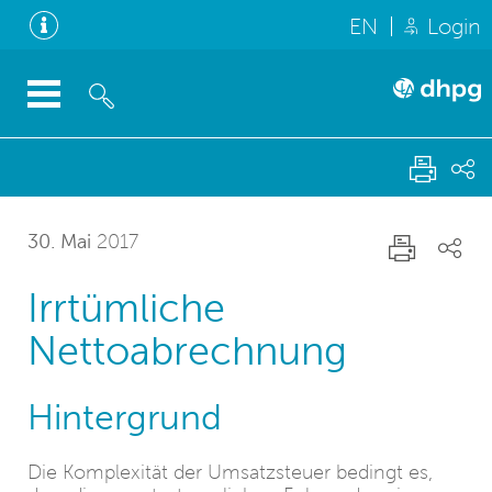
EN
Login
30. Mai
2017
Irrtümliche
Nettoabrechnung
Hintergrund
Die Komplexität der Umsatzsteuer bedingt es,