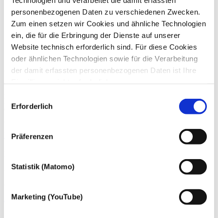
personenbezogenen Daten zu verschiedenen Zwecken.
Zum einen setzen wir Cookies und ähnliche Technologien
ein, die für die Erbringung der Dienste auf unserer
Website technisch erforderlich sind. Für diese Cookies
oder ähnlichen Technologien sowie für die Verarbeitung
der damit erfassten personenbezogenen Daten ist Ihre
Über die dhpg
Einwilligung nicht erforderlich.
An unseren 18 Standorten beraten wir mit über 1.200
Gern möchten wir aber auch die folgenden Technologien
Einwilligungsauswahl
Mitarbeiter:innen Familienunternehmen und Mittelständler,
mit Ihrer ausdrücklichen Einwilligung einsetzen und die
Erforderlich
Großunternehmen, Verwaltungen der öffentlichen Hand ebenso wie
gewonnen personenbezogenen Daten zu den
gemeinnützige Organisationen und Privatpersonen.
nachfolgend genannten Zwecken einsetzen:
Weitere Informationen
Präferenzen
Kontakt
Statistik (Matomo)
Wenn Sie Fragen zu unseren Angeboten haben, können Sie uns
gern telefonisch (
+49 228 81000 0
) oder per
E-Mail
kontaktieren.
Marketing (YouTube)
Zum Kontakt