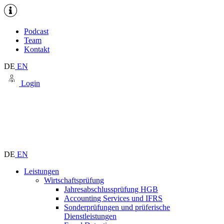
Podcast
Team
Kontakt
DE
EN
Login
DE
EN
Leistungen
Wirtschaftsprüfung
Jahresabschlussprüfung HGB
Accounting Services und IFRS
Sonderprüfungen und prüferische
Dienstleistungen