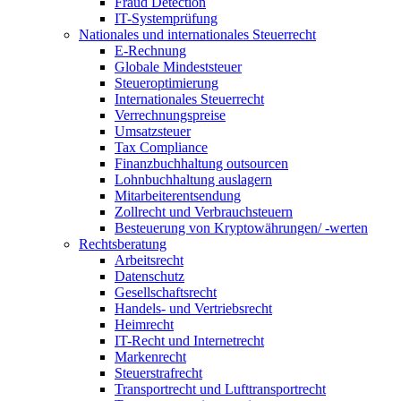
Fraud Detection
IT-Systemprüfung
Nationales und internationales Steuerrecht
E-Rechnung
Globale Mindeststeuer
Steueroptimierung
Internationales Steuerrecht
Verrechnungspreise
Umsatzsteuer
Tax Compliance
Finanzbuchhaltung outsourcen
Lohnbuchhaltung auslagern
Mitarbeiterentsendung
Zollrecht und Verbrauchsteuern
Besteuerung von Kryptowährungen/ -werten
Rechtsberatung
Arbeitsrecht
Datenschutz
Gesellschaftsrecht
Handels- und Vertriebsrecht
Heimrecht
IT-Recht und Internetrecht
Markenrecht
Steuerstrafrecht
Transportrecht und Lufttransportrecht