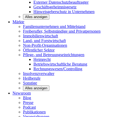
Externer Datenschutzbeauftragter
Geschäftsgeheimnisgesetz
Hinweisgeberschutz in Unternehmen
Alles anzeigen
Märkte
Familienunternehmen und
Mittelstand
Freiberufler, Selbstständige und
Privatpersonen
Immobilienwirtschaft
Land- und
Forstwirtschaft
Non-Profit-Organisationen
Öffentlicher
Sektor
Pflege- und Betreuungseinrichtungen
Heimrecht
Betriebswirtschaftliche Beratung
Rechnungswesen/Controlling
Insolvenzverwalter
Heilberufe
Sonstige
Alles anzeigen
Newsroom
Blog
Presse
Podcast
Publikationen
Veranstaltungen