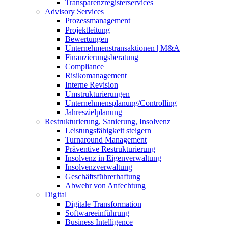
Transparenzregisterservices
Advisory
Services
Prozessmanagement
Projektleitung
Bewertungen
Unternehmenstransaktionen | M&A
Finanzierungsberatung
Compliance
Risikomanagement
Interne Revision
Umstrukturierungen
Unternehmensplanung/Controlling
Jahreszielplanung
Restrukturierung, Sanierung, Insolvenz
Leistungsfähigkeit steigern
Turnaround Management
Präventive Restrukturierung
Insolvenz in Eigenverwaltung
Insolvenzverwaltung
Geschäftsführerhaftung
Abwehr von Anfechtung
Digital
Digitale Transformation
Softwareeinführung
Business Intelligence