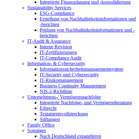
Integrierte Finanzplanung und -konsolidierung
Sustainability Services
ESG-Compliance
Erstellung von Nachhaltigkeitsinformationen und
-berichten
Prüfung von Nachhaltigkeitsinformationen und -
berichten
IT-Audit & Assurance
Interne Revision
IT-Zertifizierungen
IT-Compliance Audit
Information- & Cybersecurity
Informationssicherheitsmanagementsystem
IT-Security und Cybersecurity
IT-Risikomanagement
Business Continuity Management
NIS-2-Richtlinie
Unternehmens-/
Vermögensnachfolge
Integrierte Nachfolge- und Vermögensberatung
Erbrecht
Testamentsvollstreckung
Stiftungen
Family
Office
Sonstiges
Nach Deutschland expandieren