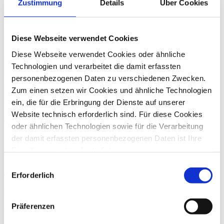
Zustimmung
Details
Über Cookies
Kurgemeinde sowie zur Beurteilung der größeren
Wettbewerbsverzerrung nicht mehr Stellung zu nehmen.
Änderungen für Kureinrichtungen
Diese Webseite verwendet Cookies
Diese Webseite verwendet Cookies oder ähnliche
Aufgrund der Entscheidung des EuGH dürfte in gleichartigen Fällen
ein Vorsteuerabzug aus der Einrichtung und Unterhaltung von
Technologien und verarbeitet die damit erfassten
Kureinrichtungen auch nicht mehr anteilig möglich sein.
personenbezogenen Daten zu verschiedenen Zwecken.
Andererseits muss dann in diesen Fällen auch in Ermangelung eines
Zum einen setzen wir Cookies und ähnliche Technologien
Leistungsaustauschs die Besteuerung der Kurtaxe entfallen – somit
Licht und Schatten für die Kurgemeinden aus diesem Urteil.
ein, die für die Erbringung der Dienste auf unserer
Website technisch erforderlich sind. Für diese Cookies
Zurück
oder ähnlichen Technologien sowie für die Verarbeitung
Oliver Stoffers
der damit erfassten personenbezogenen Daten ist Ihre
Einwilligung nicht erforderlich.
Wirtschaftsprüfer / Steuerberater
Gern möchten wir aber auch die folgenden Technologien
Einwilligungsauswahl
Zum Profil von Oliver Stoffers
mit Ihrer ausdrücklichen Einwilligung einsetzen und die
Erforderlich
gewonnen personenbezogenen Daten zu den
Hans von Beckerath
nachfolgend genannten Zwecken einsetzen:
Präferenzen
Wirtschaftsprüfer / Steuerberater