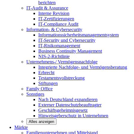
berichten
IT-Audit & Assurance
Interne Revision
IT-Zertifizierungen
IT-Compliance Audit
Information- & Cybersecurity
Informationssicherheitsmanagementsystem
IT-Security und Cybersecurity
IT-Risikomanagement
Business Continuity Management
NIS-2-Richtlinie
Unternehmens-/
Vermögensnachfolge
Integrierte Nachfolge- und Vermögensberatung
Erbrecht
Testamentsvollstreckung
Stiftungen
Family
Office
Sonstiges
Nach Deutschland expandieren
Externer Datenschutzbeauftragter
Geschäftsgeheimnisgesetz
Hinweisgeberschutz in Unternehmen
Alles anzeigen
Märkte
Familienunternehmen und
Mittelstand