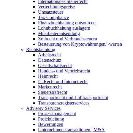
Internationales Steuerrecht
Verrechnungspreise
Umsatzsteuer
Tax Compliance
Finanzbuchhaltung outsourcen
Lohnbuchhaltung auslagern
Mitarbeiterentsendung
Zollrecht und Verbrauchsteuern
Besteuerung von Kryptowährungen/ -werten
Rechtsberatung
Arbeitsrecht
Datenschutz
Gesellschaftsrecht
Handels- und Vertriebsrecht
Heimrecht
IT-Recht und Internetrecht
Markenrecht
Steuerstrafrecht
Transportrecht und Lufttransportrecht
Transparenzregisterservices
Advisory
Services
Prozessmanagement
Projektleitung
Bewertungen
Unternehmenstransaktionen | M&A