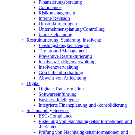
Finanzierungsberatung
Compliance
Risikomanagement
Interne Revision
Umstrukturierungen
Unternehmensplanung/Controlling
Jahreszielplanung
Restrukturierung, Sanierung, Insolvenz
Leistungsfähigkeit steigern
Turnaround Management
Präventive Restrukturierung
Insolvenz in Eigenverwaltung
Insolvenzverwaltung
Geschäftsführerhaftung
Abwehr von Anfechtung
Digital
Digitale Transformation
Softwareeinführung
Business Intelligence
Integrierte Finanzplanung und -konsolidierung
Sustainability Services
ESG-Compliance
Erstellung von Nachhaltigkeitsinformationen und
-berichten
Prüfung von Nachhaltigkeitsinformationen und -