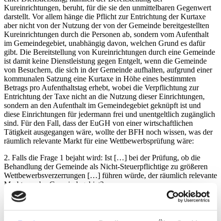
Kureinrichtungen, beruht, für die sie den unmittelbaren Gegenwert
darstellt. Vor allem hänge die Pflicht zur Entrichtung der Kurtaxe
aber nicht von der Nutzung der von der Gemeinde bereitgestellten
Kureinrichtungen durch die Personen ab, sondern vom Aufenthalt
im Gemeindegebiet, unabhängig davon, welchen Grund es dafür
gibt. Die Bereitstellung von Kureinrichtungen durch eine Gemeinde
ist damit keine Dienstleistung gegen Entgelt, wenn die Gemeinde
von Besuchern, die sich in der Gemeinde aufhalten, aufgrund einer
kommunalen Satzung eine Kurtaxe in Höhe eines bestimmten
Betrags pro Aufenthaltstag erhebt, wobei die Verpflichtung zur
Entrichtung der Taxe nicht an die Nutzung dieser Einrichtungen,
sondern an den Aufenthalt im Gemeindegebiet geknüpft ist und
diese Einrichtungen für jedermann frei und unentgeltlich zugänglich
sind. Für den Fall, dass der EuGH von einer wirtschaftlichen
Tätigkeit ausgegangen wäre, wollte der BFH noch wissen, was der
räumlich relevante Markt für eine Wettbewerbsprüfung wäre:
2. Falls die Frage 1 bejaht wird: Ist […] bei der Prüfung, ob die
Behandlung der Gemeinde als Nicht-Steuerpflichtige zu größeren
Wettbewerbsverzerrungen […] führen würde, der räumlich relevante
Markt nur das Gemeindegebiet?
Leider hat der EuGH zur zweiten Frage des BFH nicht mehr
Stellung genommen. Da schon kein Leistungsaustausch vorliegt,
brauchte der EuGH zur Frage der Unternehmereigenschaft der