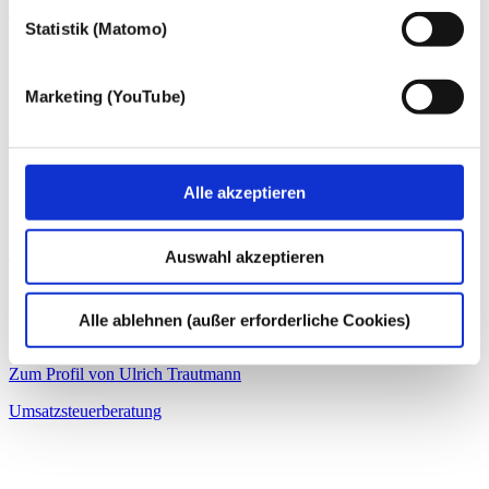
Zum Profil von Hans von Beckerath
Statistik (Matomo)
Sebastian Welling
Wirtschaftsprüfer / Steuerberater
Marketing (YouTube)
Zum Profil von Sebastian Welling
Klaus Schmitz-Toenneßen
Alle akzeptieren
Wirtschaftsprüfer, Steuerberater
Zum Profil von Klaus Schmitz-Toenneßen
Auswahl akzeptieren
Ulrich Trautmann
Alle ablehnen (außer erforderliche Cookies)
Steuerberater
Zum Profil von Ulrich Trautmann
Umsatzsteuerberatung