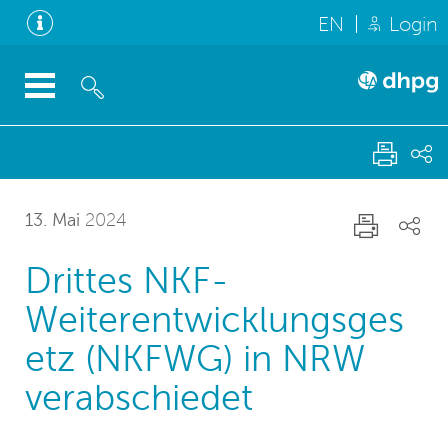
EN
Login
13. Mai
2024
Drittes NKF-
Weiterentwicklungsges
etz (NKFWG) in NRW
verabschiedet