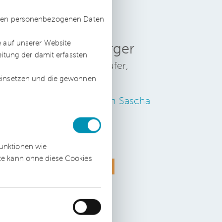
ssten personenbezogenen Daten
er
e auf unserer Website
Sascha Erger
eitung der damit erfassten
h
Wirtschaftsprüfer,
n
Steuerberater
 einsetzen und die gewonnen
Zum Profil von Sascha
Erger
funktionen wie
e
ite kann ohne diese Cookies
Compliance
.