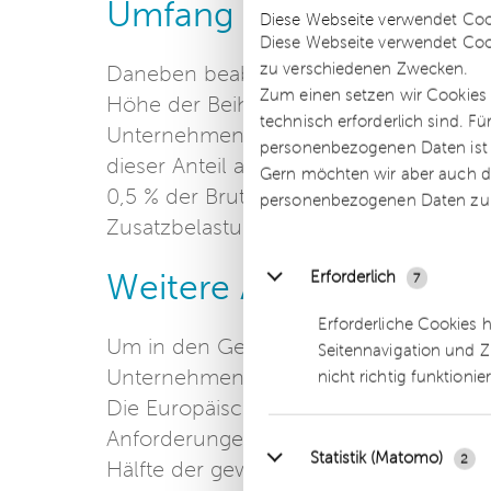
Umfang der Begünstig
Diese Webseite verwendet Coo
Diese Webseite verwendet Coo
zu verschiedenen Zwecken.
Daneben beabsichtigt die Europäische
Zum einen setzen wir Cookies 
Höhe der Beihilfe. Bisher konnte man 
technisch erforderlich sind. F
Unternehmen lediglich etwa 15 % der E
personenbezogenen Daten ist Ih
dieser Anteil auf 25 % erhöhen. Darüb
Gern möchten wir aber auch di
0,5 % der Bruttowertschöpfung auf 1,5
personenbezogenen Daten zu
Zusatzbelastung führen.
Weitere Änderungen
Erforderlich
7
Erforderliche Cookies 
Um in den Genuss der "Besonderen Au
Seitennavigation und Z
Unternehmen das Vorliegen eines zert
nicht richtig funktionie
Die Europäische Kommission plant au
Anforderungen. Beispielsweise sollen 
Statistik (Matomo)
2
Hälfte der gewährten Beihilfe in Projek