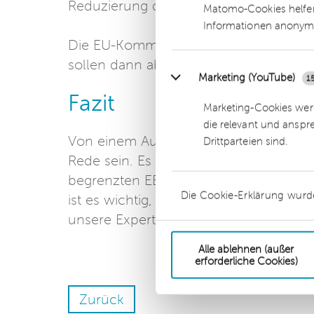
Reduzierung der Treibhausgasemissio
Matomo-Cookies helfen
Informationen anonym
Die EU-Kommission beabsichtigt, die 
sollen dann ab 1.1.2022 anzuwenden s
Marketing (YouTube)
1
Fazit
Marketing-Cookies werd
die relevant und anspr
Von einem Auslaufmodell „Besondere 
Drittparteien sind.
Rede sein. Es zeichnet sich aber ab, d
begrenzten EEG-Umlage zu gelangen. U
Die Cookie-Erklärung wurd
ist es wichtig, sich frühzeitig mit den
unsere Expert:innen Sie gerne.
Alle ablehnen (außer
erforderliche Cookies)
Zurück