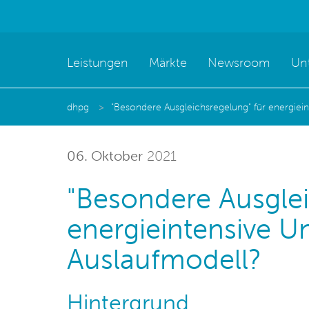
Leistungen
Märkte
Newsroom
Un
dhpg
"Besondere Ausgleichsregelung" für energiei
06. Oktober
2021
"Besondere Ausglei
energieintensive 
Auslaufmodell?
Hintergrund