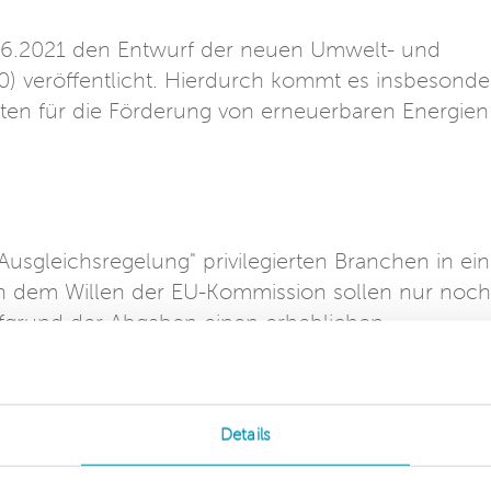
.6.2021 den Entwurf der neuen Umwelt- und
2.0) veröffentlicht. Hierdurch kommt es insbesonde
ten für die Förderung von erneuerbaren Energien
Ausgleichsregelung" privilegierten Branchen in ein
h dem Willen der EU-Kommission sollen nur noch
aufgrund der Abgaben einen erheblichen
herweise ihren Standort außerhalb der EU
 eine Reduzierung begünstigter Wirtschaftszweige
ermutlich 20 Branchen der Liste 1 und fast alle
Details
gung herausfallen.