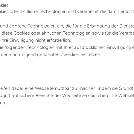
ung
kies
kies oder ähnliche Technologien und verarbeitet die damit erfa
 Kommission offenbar auch eine Einschränkung d
und ähnliche Technologien ein, die für die Erbringung der Dienst
davon ausgehen, dass ein begünstigtes
ür diese Cookies oder ähnlichen Technologien sowie für die Verarb
EG-Umlage entrichten musste. Zukünftig soll sic
re Einwilligung nicht erforderlich.
er hinaus soll auch der sogenannte Super-Cap vo
e folgenden Technologien mit Ihrer ausdrücklichen Einwilligung
 % erhöht werden. Auch dies wird zu einer
 den nachfolgend genannten Zwecken einsetzen:
helfen dabei, eine Webseite nutzbar zu machen, indem sie Grund
sgleichsregelung" zu kommen, muss das jeweilig
ugriff auf sichere Bereiche der Webseite ermöglichen. Die Webse
ifizierten Energiemanagementsystems nachweisen
ren.
ch in diesem Bereich eine Anhebung der
begünstigte Unternehmen verpflichtet werden, die
te investieren zu müssen, die zu einer deutlichen