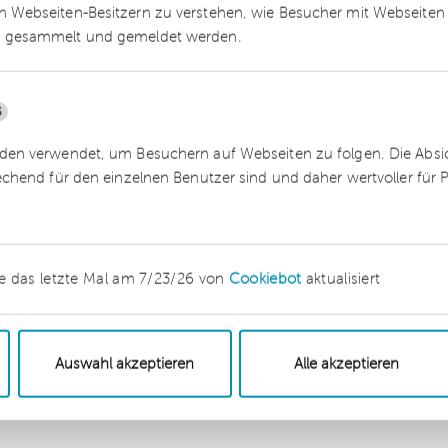
nen führen können.
 Webseiten-Besitzern zu verstehen, wie Besucher mit Webseiten 
 gesammelt und gemeldet werden.
neuen Leitlinien Ende 2021 anzunehmen. Diese
ein.
5
en verwendet, um Besuchern auf Webseiten zu folgen. Die Absich
echend für den einzelnen Benutzer sind und daher wertvoller für
Ausgleichsregelung“ kann im Moment zwar keine
ass es schwieriger werden wird, in den Genuss ein
m die individuellen Folgen abschätzen zu könne
e das letzte Mal am 7/23/26 von
Cookiebot
aktualisiert
 Neuregelungen zu beschäftigen. Hierbei unterstüt
Auswahl akzeptieren
Alle akzeptieren