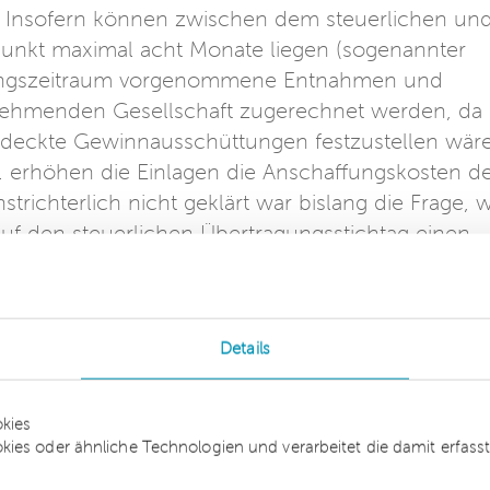
 Insofern können zwischen dem steuerlichen un
punkt maximal acht Monate liegen (sogenannter
kungszeitraum vorgenommene Entnahmen und
ernehmenden Gesellschaft zugerechnet werden, da
rdeckte Gewinnausschüttungen festzustellen wär
erhöhen die Einlagen die Anschaffungskosten d
strichterlich nicht geklärt war bislang die Frage, 
uf den steuerlichen Übertragungsstichtag einen
aldo der Entnahmen und Einlagen im
ses positive Betriebsvermögen.
esfinanzhofs
Details
nanzverwaltung soll dies zwangsläufig zu einer
kies
atur wurde der Zwang zum Zwischenwertansatz un
kies oder ähnliche Technologien und verarbeitet die damit erfa
ungsgewinns beim Einbringenden kritisiert. Der