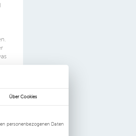
d
en.
er
was
Über Cookies
d
ssten personenbezogenen Daten