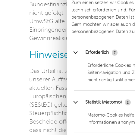
Zum einen setzen wir Cookies 
Bundesfinanzhof ist in seinem Urteil 
technisch erforderlich sind. F
nicht gefolgt. Entnahmen im Rückwirk
personenbezogenen Daten ist Ih
UmwStG alte Fassung (2002) sollen vi
Gern möchten wir aber auch di
Einbringenden führen können. Somit e
personenbezogenen Daten zu
Gewinnrealisierung erst im Zeitpunkt d
Hinweise
Erforderlich
7
Erforderliche Cookies 
Das Urteil ist zwar zu § 20 UmwStG alt
Seitennavigation und Z
unserer Auffassung nach aber gleich
nicht richtig funktionie
aktuellen Fassung des Gesetzes über 
Europäischen Gesellschaft und zur Änd
Statistik (Matomo)
2
(SEStEG) gelten. Es bleibt abzuwarten, 
Steuerpflichtigen erfreuliche Urteil re
Matomo-Cookies helfen
Bescheide offengehalten werden. Im Hi
Informationen anonym
dass nicht die übernehmende Kapitalge