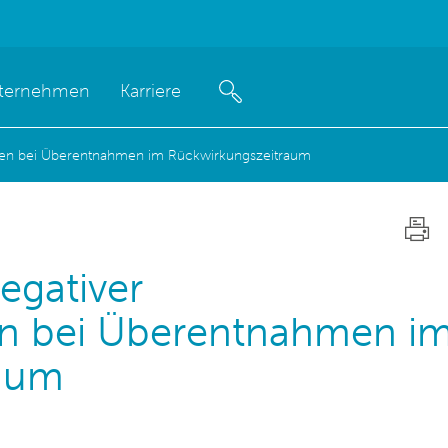
ternehmen
Karriere
sten bei Überentnahmen im Rückwirkungszeitraum
egativer
n bei Überentnahmen i
raum