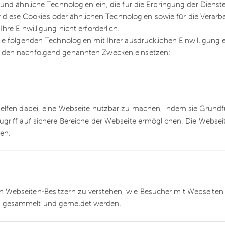
und ähnliche Technologien ein, die für die Erbringung der Dienst
vom 7.3.2018 nun der Ansicht der Finanzverwaltung
ür diese Cookies oder ähnlichen Technologien sowie für die Verarb
ungszeitraum einer Einbringung gemäß § 20
re Einwilligung nicht erforderlich.
elmehr zu negativen Anschaffungskosten des
e folgenden Technologien mit Ihrer ausdrücklichen Einwilligung
ntsteht auf Ebene des Einbringenden die
 den nachfolgend genannten Zwecken einsetzen:
er Veräußerung der Gesellschaftsanteile.
helfen dabei, eine Webseite nutzbar zu machen, indem sie Grund
e Fassung ergangen, die Urteilsgrundsätze sollten
ugriff auf sichere Bereiche der Webseite ermöglichen. Die Webse
ermaßen im Rahmen des § 20 UmwStG in der
ren.
steuerliche Begleitmaßnahmen zur Einführung der
erung weiterer steuerrechtlicher Vorschriften
wie die Finanzverwaltung auf dieses für die
agieren wird. In jedem Fall sollten entsprechende
 Webseiten-Besitzern zu verstehen, wie Besucher mit Webseiten 
nblick auf das Einspruchsverfahren ist zu beacht
 gesammelt und gemeldet werden.
sellschaft selbst Einspruch gegen den Bescheid