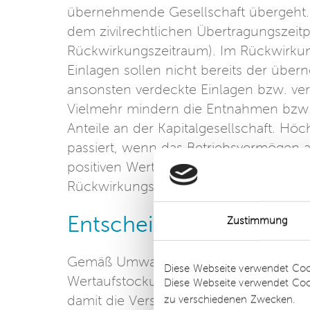
übernehmende Gesellschaft übergeht.
dem zivilrechtlichen Übertragungszeit
Rückwirkungszeitraum). Im Rückwir
Einlagen sollen nicht bereits der üb
ansonsten verdeckte Einlagen bzw. ve
Vielmehr mindern die Entnahmen bzw. 
Anteile an der Kapitalgesellschaft. Höch
passiert, wenn das Betriebsvermögen a
positiven Wert aufweist, jedoch der S
Rückwirkungszeitraum höher ist als die
Entscheidung des Bund
Zustimmung
Details
Gemäß Umwandlungssteuererlass der Fi
Diese Webseite verwendet Coo
Wertaufstockung führen. In der Liter
Diese Webseite verwendet Coo
damit die Versteuerung eines Veräußer
zu verschiedenen Zwecken.