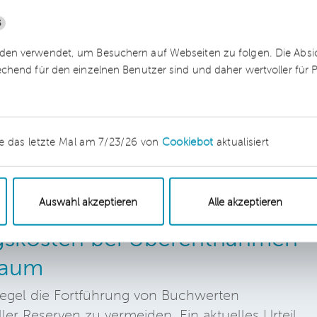
ansatz führt bei ihr zu höherem
5
h nicht beschwert. Vielmehr obliegt es dem
ftsteuerbescheid beim für die übernehmende
en verwendet, um Besuchern auf Webseiten zu folgen. Die Absich
zamt Einspruch einzureichen (sogenannte
echend für den einzelnen Benutzer sind und daher wertvoller für
e das letzte Mal am 7/23/26 von
Cookiebot
aktualisiert
Auswahl akzeptieren
Alle akzeptieren
gskosten bei Überentnahmen
raum
 Regel die Fortführung von Buchwerten
er Reserven zu vermeiden. Ein aktuelles Urteil