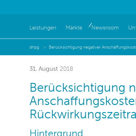
Leistungen
Märkte
Newsroom
Un
dhpg
Berücksichtigung negativer Anschaffungsko
31. August
2018
Berücksichtigung n
Anschaffungskoste
Rückwirkungszeit
Hintergrund