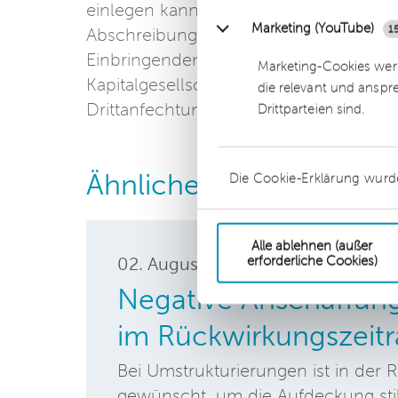
einlegen kann. Denn der Zwischenwert
Marketing (YouTube)
1
Abschreibungspotential, sie ist dadurc
Einbringenden, gegen den Körperscha
Marketing-Cookies werd
Kapitalgesellschaft zuständigen Finan
die relevant und anspr
Drittanfechtung).
Drittparteien sind.
Ähnliche Beiträge
Die Cookie-Erklärung wurd
Alle ablehnen (außer
erforderliche Cookies)
02. August
2018
Negative Anschaffun
im Rückwirkungszeit
Bei Umstrukturierungen ist in der
gewünscht, um die Aufdeckung still