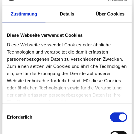
Zustimmung
Details
Über Cookies
Diese Webseite verwendet Cookies
Diese Webseite verwendet Cookies oder ähnliche
Technologien und verarbeitet die damit erfassten
personenbezogenen Daten zu verschiedenen Zwecken.
Zum einen setzen wir Cookies und ähnliche Technologien
ein, die für die Erbringung der Dienste auf unserer
Website technisch erforderlich sind. Für diese Cookies
oder ähnlichen Technologien sowie für die Verarbeitung
der damit erfassten personenbezogenen Daten ist Ihre
Einwilligung nicht erforderlich.
Gern möchten wir aber auch die folgenden Technologien
Einwilligungsauswahl
mit Ihrer ausdrücklichen Einwilligung einsetzen und die
Erforderlich
gewonnen personenbezogenen Daten zu den
nachfolgend genannten Zwecken einsetzen: