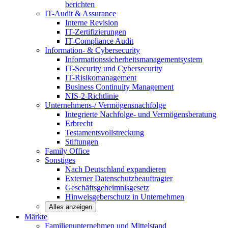
berichten
IT-Audit & Assurance
Interne Revision
IT-Zertifizierungen
IT-Compliance Audit
Information- & Cybersecurity
Informationssicherheitsmanagementsystem
IT-Security und Cybersecurity
IT-Risikomanagement
Business Continuity Management
NIS-2-Richtlinie
Unternehmens-/
Vermögensnachfolge
Integrierte Nachfolge- und Vermögensberatung
Erbrecht
Testamentsvollstreckung
Stiftungen
Family
Office
Sonstiges
Nach Deutschland expandieren
Externer Datenschutzbeauftragter
Geschäftsgeheimnisgesetz
Hinweisgeberschutz in Unternehmen
Alles anzeigen
Märkte
Familienunternehmen und
Mittelstand