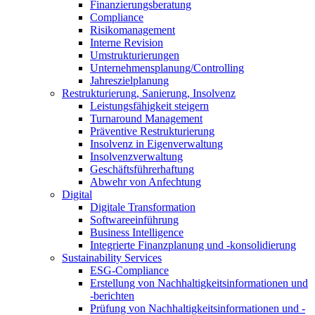
Finanzierungsberatung
Compliance
Risikomanagement
Interne Revision
Umstrukturierungen
Unternehmensplanung/Controlling
Jahreszielplanung
Restrukturierung, Sanierung, Insolvenz
Leistungsfähigkeit steigern
Turnaround Management
Präventive Restrukturierung
Insolvenz in Eigenverwaltung
Insolvenzverwaltung
Geschäftsführerhaftung
Abwehr von Anfechtung
Digital
Digitale Transformation
Softwareeinführung
Business Intelligence
Integrierte Finanzplanung und -konsolidierung
Sustainability Services
ESG-Compliance
Erstellung von Nachhaltigkeitsinformationen und
-berichten
Prüfung von Nachhaltigkeitsinformationen und -