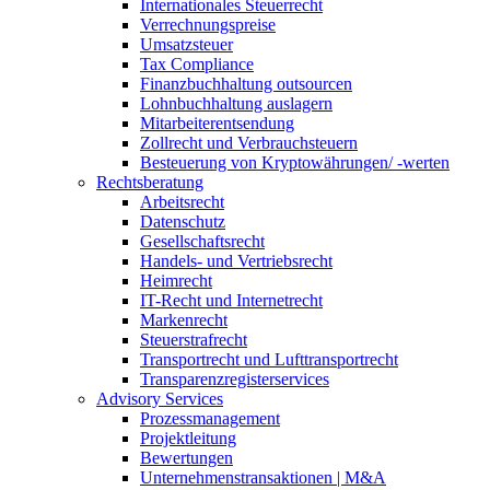
Internationales Steuerrecht
Verrechnungspreise
Umsatzsteuer
Tax Compliance
Finanzbuchhaltung outsourcen
Lohnbuchhaltung auslagern
Mitarbeiterentsendung
Zollrecht und Verbrauchsteuern
Besteuerung von Kryptowährungen/ -werten
Rechtsberatung
Arbeitsrecht
Datenschutz
Gesellschaftsrecht
Handels- und Vertriebsrecht
Heimrecht
IT-Recht und Internetrecht
Markenrecht
Steuerstrafrecht
Transportrecht und Lufttransportrecht
Transparenzregisterservices
Advisory
Services
Prozessmanagement
Projektleitung
Bewertungen
Unternehmenstransaktionen | M&A