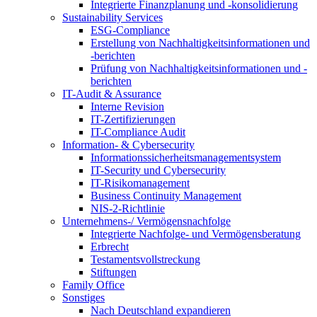
Integrierte Finanzplanung und -konsolidierung
Sustainability Services
ESG-Compliance
Erstellung von Nachhaltigkeitsinformationen und
-berichten
Prüfung von Nachhaltigkeitsinformationen und -
berichten
IT-Audit & Assurance
Interne Revision
IT-Zertifizierungen
IT-Compliance Audit
Information- & Cybersecurity
Informationssicherheitsmanagementsystem
IT-Security und Cybersecurity
IT-Risikomanagement
Business Continuity Management
NIS-2-Richtlinie
Unternehmens-/
Vermögensnachfolge
Integrierte Nachfolge- und Vermögensberatung
Erbrecht
Testamentsvollstreckung
Stiftungen
Family
Office
Sonstiges
Nach Deutschland expandieren