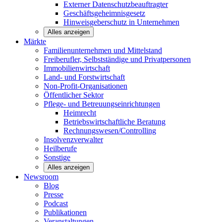
Externer Datenschutzbeauftragter
Geschäftsgeheimnisgesetz
Hinweisgeberschutz in Unternehmen
Alles anzeigen
Märkte
Familienunternehmen und
Mittelstand
Freiberufler, Selbstständige und
Privatpersonen
Immobilienwirtschaft
Land- und
Forstwirtschaft
Non-Profit-Organisationen
Öffentlicher
Sektor
Pflege- und Betreuungseinrichtungen
Heimrecht
Betriebswirtschaftliche Beratung
Rechnungswesen/Controlling
Insolvenzverwalter
Heilberufe
Sonstige
Alles anzeigen
Newsroom
Blog
Presse
Podcast
Publikationen
Veranstaltungen