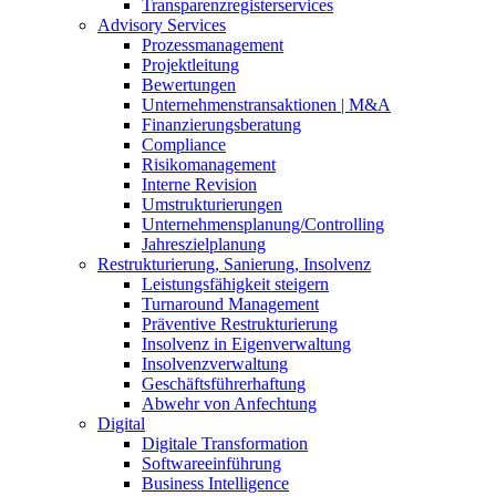
Transparenzregisterservices
Advisory
Services
Prozessmanagement
Projektleitung
Bewertungen
Unternehmenstransaktionen | M&A
Finanzierungsberatung
Compliance
Risikomanagement
Interne Revision
Umstrukturierungen
Unternehmensplanung/Controlling
Jahreszielplanung
Restrukturierung, Sanierung, Insolvenz
Leistungsfähigkeit steigern
Turnaround Management
Präventive Restrukturierung
Insolvenz in Eigenverwaltung
Insolvenzverwaltung
Geschäftsführerhaftung
Abwehr von Anfechtung
Digital
Digitale Transformation
Softwareeinführung
Business Intelligence