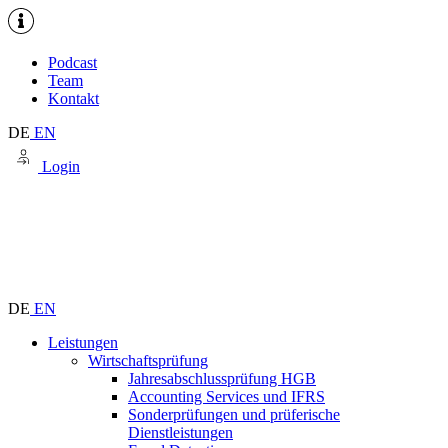
Podcast
Team
Kontakt
DE
EN
Login
DE
EN
Leistungen
Wirtschaftsprüfung
Jahresabschlussprüfung HGB
Accounting Services und IFRS
Sonderprüfungen und prüferische
Dienstleistungen