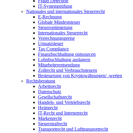
Fraud Detection
IT-Systemprüfung
Nationales und internationales Steuerrecht
E-Rechnung
Globale Mindeststeuer
Steueroptimierung
Internationales Steuerrecht
Verrechnungspreise
Umsatzsteuer
Tax Compliance
Finanzbuchhaltung outsourcen
Lohnbuchhaltung auslagern
Mitarbeiterentsendung
Zollrecht und Verbrauchsteuern
Besteuerung von Kryptowährungen/ -werten
Rechtsberatung
Arbeitsrecht
Datenschutz
Gesellschaftsrecht
Handels- und Vertriebsrecht
Heimrecht
IT-Recht und Internetrecht
Markenrecht
Steuerstrafrecht
Transportrecht und Lufttransportrecht