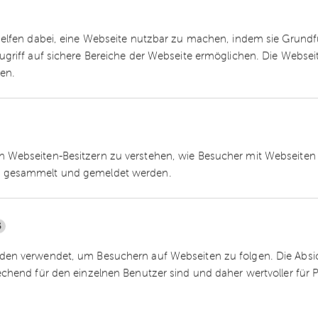
g ist Teil des
Nexia
-Netzwerks, das mit über 24.
 Umsatzvolumen von 3,1 Milliarden US-Dollar zu
helfen dabei, eine Webseite nutzbar zu machen, indem sie Grund
ngs-Netzwerke zählt.
ugriff auf sichere Bereiche der Webseite ermöglichen. Die Webse
ren.
d Partnerin der dhpg. Im Schwerpunkt befasst sic
altung. Die Fachanwältin für Insolvenzrecht wird
en in Rheinland-Pfalz als Sachverständige,
 Webseiten-Besitzern zu verstehen, wie Besucher mit Webseiten 
estellt. Ihren Fokus legt sie dabei auf die
 gesammelt und gemeldet werden.
. Sie ist Mitglied im Insolvenzausschuss der
 Verband der Insolvenzverwalter Deutschlands e
zwesen Köln e.V.
5
en verwendet, um Besuchern auf Webseiten zu folgen. Die Absich
echend für den einzelnen Benutzer sind und daher wertvoller für