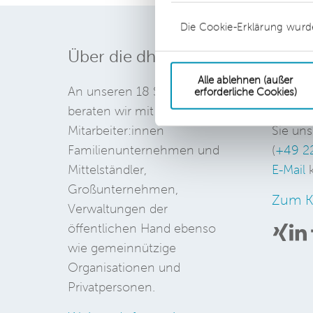
Die Cookie-Erklärung wurd
Über die dhpg
Konta
Alle ablehnen (außer
An unseren 18 Standorten
Wenn S
erforderliche Cookies)
beraten wir mit über 1.200
Angebo
Mitarbeiter:innen
Sie uns
Familienunternehmen und
(
+49 2
Mittelständler,
E-Mail
k
Großunternehmen,
Zum K
Verwaltungen der
öffentlichen Hand ebenso
wie gemeinnützige
Organisationen und
Privatpersonen.