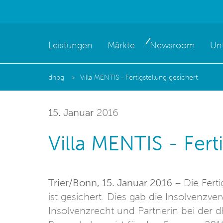
Leistungen
Märkte
Newsroom
Un
dhpg
Villa MENTIS - Fertigstellung gesichert
15. Januar
2016
Villa MENTIS - Fert
Trier/Bonn, 15. Januar 2016
– Die Ferti
ist gesichert. Dies gab die Insolvenzve
Insolvenzrecht und Partnerin bei der dh