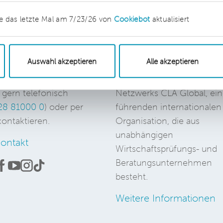
e das letzte Mal am 7/23/26 von
Cookiebot
aktualisiert
kt
CLA Global
Auswahl akzeptieren
Alle akzeptieren
ie Fragen zu unseren
Die dhpg ist ein
ten haben, können
unabhängiges Mitglied des
 gern telefonisch
Netzwerks CLA Global, ein
28 81000 0
) oder per
führenden internationalen
ontaktieren.
Organisation, die aus
unabhängigen
ontakt
Wirtschaftsprüfungs- und
Beratungsunternehmen
besteht.
Weitere Informationen