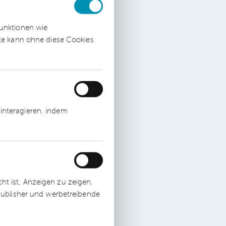
000
funktionen wie
ite kann ohne diese Cookies
h
interagieren, indem
.V.
t ist, Anzeigen zu zeigen,
 Publisher und werbetreibende