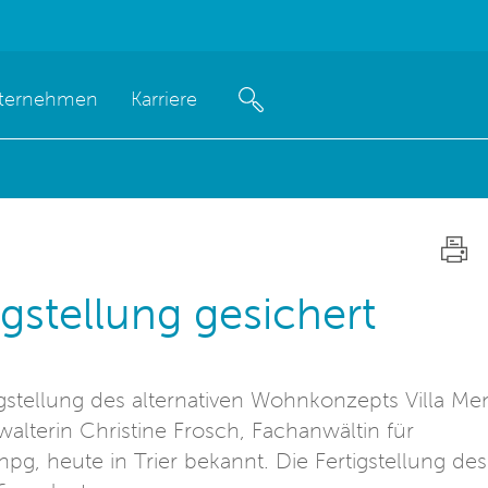
ternehmen
Karriere
igstellung gesichert
gstellung des alternativen Wohnkonzepts Villa Men
rwalterin Christine Frosch, Fachanwältin für
pg, heute in Trier bekannt. Die Fertigstellung des