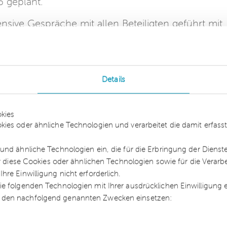
 geplant.
nsive Gespräche mit allen Beteiligten geführt mit
ntwickeln. Wir freuen uns, dass dies durch die
r Hausbank, der Handwerker oder der Käufer,
Details
nschaft eG hatte im August 2015 beim Amtsgeri
Das neu erschlossene Baugebiet in Schweich in der
kies
eie Eigentumswohnungen. Ein Teil der Wohnungen i
kies oder ähnliche Technologien und verarbeitet die damit erfa
gen warteten bis dato noch auf die Fertigstellung
und ähnliche Technologien ein, die für die Erbringung der Dienst
ür diese Cookies oder ähnlichen Technologien sowie für die Verarb
re Einwilligung nicht erforderlich.
telständischen Beratungsunternehmen in
e folgenden Technologien mit Ihrer ausdrücklichen Einwilligung
eiche Wirtschaftsprüfung, Steuerberatung,
 den nachfolgend genannten Zwecken einsetzen:
ung und Sanierungsberatung spezialisiert hat. Da
it etwa 500 Mitarbeitern an zehn Standorten zu