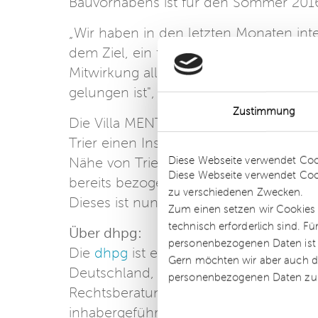
Bauvorhabens ist für den Sommer 2016
„Wir haben in den letzten Monaten inte
dem Ziel, ein tragfähiges Konzept zu e
Mitwirkung aller, sei es auf Seiten de
gelungen ist", so Christine Frosch.
Zustimmung
Die Villa MENTIS Wohnungsbaugenosse
Trier einen Insolvenzantrag gestellt. 
Details
Diese Webseite verwendet Coo
Nähe von Trier umfasst 45 barrierefr
Diese Webseite verwendet Coo
bereits bezogen, die restlichen Wohnun
zu verschiedenen Zwecken.
Dieses ist nun gesichert.
Zum einen setzen wir Cookies 
technisch erforderlich sind. F
Über dhpg:
personenbezogenen Daten ist Ih
Die
dhpg
ist eines der führenden, mit
Gern möchten wir aber auch di
Deutschland, das sich auf die Kernber
personenbezogenen Daten zu
Rechtsberatung sowie Insolvenzverwalt
inhabergeführte Unternehmen gehört m