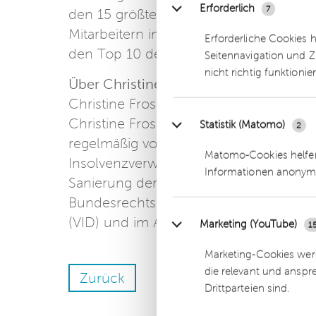
Erforderlich
7
den 15 größten seiner Branche. Die dhp
Mitarbeitern in 100 Ländern und einem
Erforderliche Cookies 
den Top 10 der internationalen Beratu
Seitennavigation und Z
nicht richtig funktionie
Über Christine Frosch:
Christine Frosch ist Rechtsanwältin un
Christine Frosch mit der Insolvenzverw
Statistik (Matomo)
2
regelmäßig von einer Reihe von Gericht
Matomo-Cookies helfen
Insolvenzverwalterin und Treuhänderin b
Informationen anonym
Sanierung der betroffenen Unternehmen
Bundesrechtsanwaltskammer (BRAK), im
(VID) und im Arbeitskreis für Insolven
Marketing (YouTube)
1
Marketing-Cookies werd
die relevant und anspr
Zurück
Drittparteien sind.