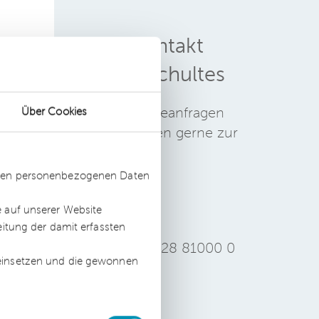
Pressekontakt
Brigitte Schultes
Für Ihre Presseanfragen
Über Cookies
cht
stehe ich Ihnen gerne zur
Verfügung.
st
ssten personenbezogenen Daten
.
E-Mail
e auf unserer Website
eitung der damit erfassten
+49 228 81000 0
 einsetzen und die gewonnen
s