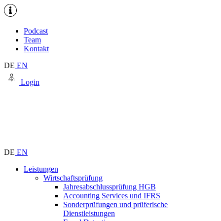
Podcast
Team
Kontakt
DE
EN
Login
DE
EN
Leistungen
Wirtschaftsprüfung
Jahresabschlussprüfung HGB
Accounting Services und IFRS
Sonderprüfungen und prüferische
Dienstleistungen