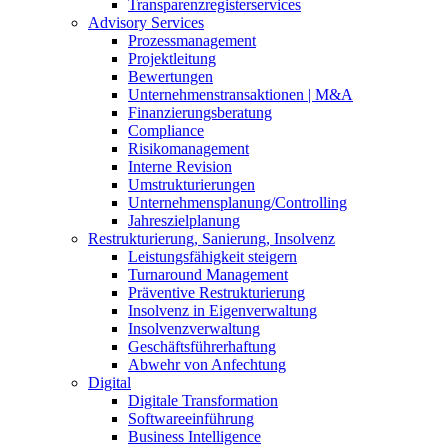
Transparenzregisterservices
Advisory
Services
Prozessmanagement
Projektleitung
Bewertungen
Unternehmenstransaktionen | M&A
Finanzierungsberatung
Compliance
Risikomanagement
Interne Revision
Umstrukturierungen
Unternehmensplanung/Controlling
Jahreszielplanung
Restrukturierung, Sanierung, Insolvenz
Leistungsfähigkeit steigern
Turnaround Management
Präventive Restrukturierung
Insolvenz in Eigenverwaltung
Insolvenzverwaltung
Geschäftsführerhaftung
Abwehr von Anfechtung
Digital
Digitale Transformation
Softwareeinführung
Business Intelligence