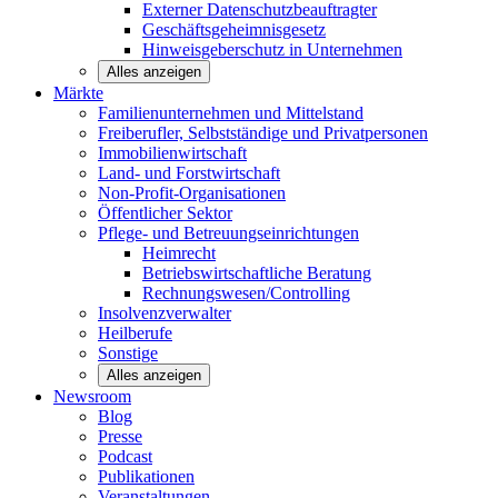
Externer Datenschutzbeauftragter
Geschäftsgeheimnisgesetz
Hinweisgeberschutz in Unternehmen
Alles anzeigen
Märkte
Familienunternehmen und
Mittelstand
Freiberufler, Selbstständige und
Privatpersonen
Immobilienwirtschaft
Land- und
Forstwirtschaft
Non-Profit-Organisationen
Öffentlicher
Sektor
Pflege- und Betreuungseinrichtungen
Heimrecht
Betriebswirtschaftliche Beratung
Rechnungswesen/Controlling
Insolvenzverwalter
Heilberufe
Sonstige
Alles anzeigen
Newsroom
Blog
Presse
Podcast
Publikationen
Veranstaltungen