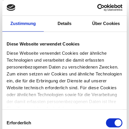
Kernkompetenzen gehören die Sanierungs- und
Restrukturierungsberatung, Interim- und Risikomanagement,
Distressed M&A sowie Unternehmensverkäufe und Bewertungen.
Mit einem professionellen Netzwerk aus Rechtsanwälten,
Zustimmung
Details
Über Cookies
Steuerberatern, Wirtschaftsprüfern, Insolvenzverwaltern,
Prozessoptimierern, IT-, Qualitäts- und Prozessmanagern sowie
Logistikexperten agiert TMC deutschlandweit und international.
Das Unternehmen wurde 2023 wiederholt zum „Besten
Diese Webseite verwendet Cookies
Unternehmensberater Restrukturierung“ (brand eins) gewählt.
Diese Webseite verwendet Cookies oder ähnliche
Zurück
Technologien und verarbeitet die damit erfassten
Pressekontakt
personenbezogenen Daten zu verschiedenen Zwecken.
Brigitte Schultes
Zum einen setzen wir Cookies und ähnliche Technologien
ein, die für die Erbringung der Dienste auf unserer
Für Ihre Presseanfragen stehe ich Ihnen gerne zur Verfügung.
Website technisch erforderlich sind. Für diese Cookies
oder ähnlichen Technologien sowie für die Verarbeitung
E-Mail
+49 228 81000 0
der damit erfassten personenbezogenen Daten ist Ihre
Einwilligung nicht erforderlich.
Gern möchten wir aber auch die folgenden Technologien
Einwilligungsauswahl
mit Ihrer ausdrücklichen Einwilligung einsetzen und die
Erforderlich
gewonnen personenbezogenen Daten zu den