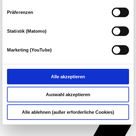
nachfolgend genannten Zwecken einsetzen:
Präferenzen
Statistik (Matomo)
Über die dhpg
An unseren 18 Standorten beraten wir mit über 1.200
Marketing (YouTube)
Mitarbeiter:innen Familienunternehmen und Mittelständler,
Großunternehmen, Verwaltungen der öffentlichen Hand ebenso wie
gemeinnützige Organisationen und Privatpersonen.
Weitere Informationen
Alle akzeptieren
Kontakt
Auswahl akzeptieren
Wenn Sie Fragen zu unseren Angeboten haben, können Sie uns
gern telefonisch (
+49 228 81000 0
) oder per
E-Mail
kontaktieren.
Alle ablehnen (außer erforderliche Cookies)
Zum Kontakt