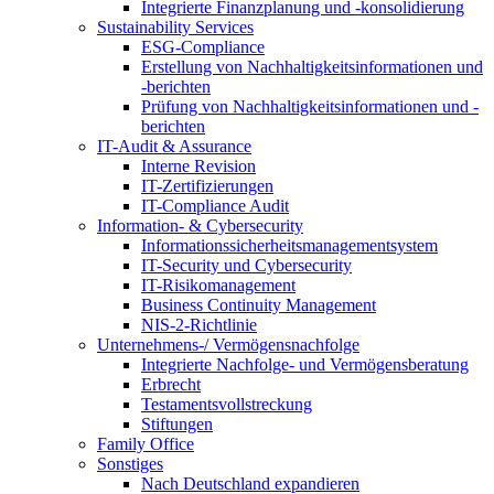
Integrierte Finanzplanung und -konsolidierung
Sustainability Services
ESG-Compliance
Erstellung von Nachhaltigkeitsinformationen und
-berichten
Prüfung von Nachhaltigkeitsinformationen und -
berichten
IT-Audit & Assurance
Interne Revision
IT-Zertifizierungen
IT-Compliance Audit
Information- & Cybersecurity
Informationssicherheitsmanagementsystem
IT-Security und Cybersecurity
IT-Risikomanagement
Business Continuity Management
NIS-2-Richtlinie
Unternehmens-/
Vermögensnachfolge
Integrierte Nachfolge- und Vermögensberatung
Erbrecht
Testamentsvollstreckung
Stiftungen
Family
Office
Sonstiges
Nach Deutschland expandieren