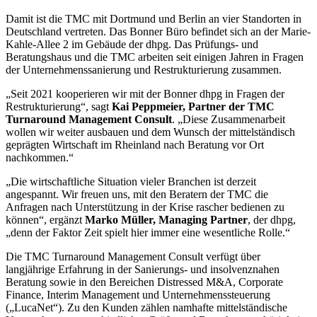
Damit ist die TMC mit Dortmund und Berlin an vier Standorten in
Deutschland vertreten. Das Bonner Büro befindet sich an der Marie-
Kahle-Allee 2 im Gebäude der dhpg. Das Prüfungs- und
Beratungshaus und die TMC arbeiten seit einigen Jahren in Fragen
der Unternehmenssanierung und Restrukturierung zusammen.
„Seit 2021 kooperieren wir mit der Bonner dhpg in Fragen der
Restrukturierung“, sagt
Kai Peppmeier, Partner der TMC
Turnaround Management Consult
. „Diese Zusammenarbeit
wollen wir weiter ausbauen und dem Wunsch der mittelständisch
geprägten Wirtschaft im Rheinland nach Beratung vor Ort
nachkommen.“
„Die wirtschaftliche Situation vieler Branchen ist derzeit
angespannt. Wir freuen uns, mit den Beratern der TMC die
Anfragen nach Unterstützung in der Krise rascher bedienen zu
können“, ergänzt
Marko Müller, Managing Partner
, der dhpg,
„denn der Faktor Zeit spielt hier immer eine wesentliche Rolle.“
Die TMC Turnaround Management Consult verfügt über
langjährige Erfahrung in der Sanierungs- und insolvenznahen
Beratung sowie in den Bereichen Distressed M&A, Corporate
Finance, Interim Management und Unternehmenssteuerung
(„LucaNet“). Zu den Kunden zählen namhafte mittelständische