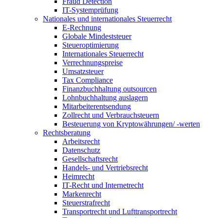
Fraud Detection
IT-Systemprüfung
Nationales und internationales Steuerrecht
E-Rechnung
Globale Mindeststeuer
Steueroptimierung
Internationales Steuerrecht
Verrechnungspreise
Umsatzsteuer
Tax Compliance
Finanzbuchhaltung outsourcen
Lohnbuchhaltung auslagern
Mitarbeiterentsendung
Zollrecht und Verbrauchsteuern
Besteuerung von Kryptowährungen/ -werten
Rechtsberatung
Arbeitsrecht
Datenschutz
Gesellschaftsrecht
Handels- und Vertriebsrecht
Heimrecht
IT-Recht und Internetrecht
Markenrecht
Steuerstrafrecht
Transportrecht und Lufttransportrecht