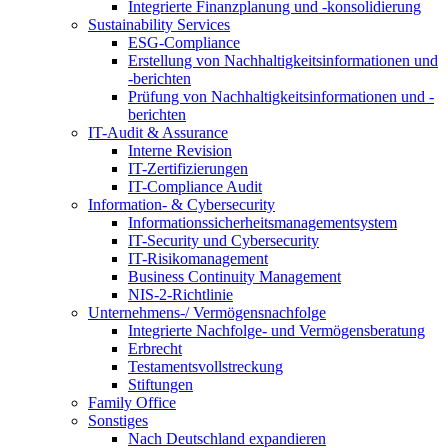
Integrierte Finanzplanung und -konsolidierung
Sustainability Services
ESG-Compliance
Erstellung von Nachhaltigkeitsinformationen und
-berichten
Prüfung von Nachhaltigkeitsinformationen und -
berichten
IT-Audit & Assurance
Interne Revision
IT-Zertifizierungen
IT-Compliance Audit
Information- & Cybersecurity
Informationssicherheitsmanagementsystem
IT-Security und Cybersecurity
IT-Risikomanagement
Business Continuity Management
NIS-2-Richtlinie
Unternehmens-/
Vermögensnachfolge
Integrierte Nachfolge- und Vermögensberatung
Erbrecht
Testamentsvollstreckung
Stiftungen
Family
Office
Sonstiges
Nach Deutschland expandieren