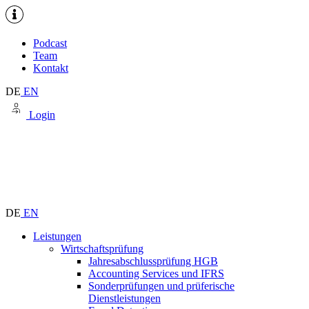
Podcast
Team
Kontakt
DE
EN
Login
DE
EN
Leistungen
Wirtschaftsprüfung
Jahresabschlussprüfung HGB
Accounting Services und IFRS
Sonderprüfungen und prüferische
Dienstleistungen