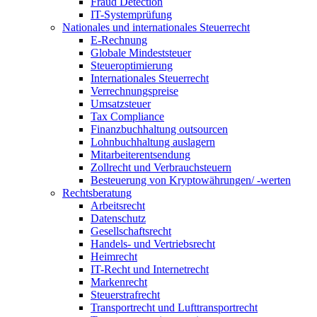
Fraud Detection
IT-Systemprüfung
Nationales und internationales Steuerrecht
E-Rechnung
Globale Mindeststeuer
Steueroptimierung
Internationales Steuerrecht
Verrechnungspreise
Umsatzsteuer
Tax Compliance
Finanzbuchhaltung outsourcen
Lohnbuchhaltung auslagern
Mitarbeiterentsendung
Zollrecht und Verbrauchsteuern
Besteuerung von Kryptowährungen/ -werten
Rechtsberatung
Arbeitsrecht
Datenschutz
Gesellschaftsrecht
Handels- und Vertriebsrecht
Heimrecht
IT-Recht und Internetrecht
Markenrecht
Steuerstrafrecht
Transportrecht und Lufttransportrecht