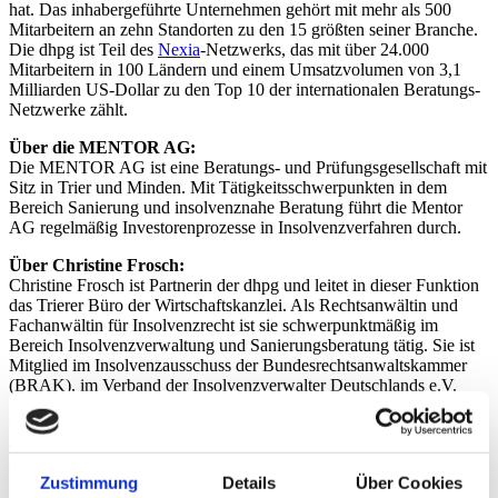
hat. Das inhabergeführte Unternehmen gehört mit mehr als 500
Mitarbeitern an zehn Standorten zu den 15 größten seiner Branche.
Die dhpg ist Teil des
Nexia
-Netzwerks, das mit über 24.000
Mitarbeitern in 100 Ländern und einem Umsatzvolumen von 3,1
Milliarden US-Dollar zu den Top 10 der internationalen Beratungs-
Netzwerke zählt.
Über die MENTOR AG:
Die MENTOR AG ist eine Beratungs- und Prüfungsgesellschaft mit
Sitz in Trier und Minden. Mit Tätigkeitsschwerpunkten in dem
Bereich Sanierung und insolvenznahe Beratung führt die Mentor
AG regelmäßig Investorenprozesse in Insolvenzverfahren durch.
Über Christine Frosch:
Christine Frosch ist Partnerin der dhpg und leitet in dieser Funktion
das Trierer Büro der Wirtschaftskanzlei. Als Rechtsanwältin und
Fachanwältin für Insolvenzrecht ist sie schwerpunktmäßig im
Bereich Insolvenzverwaltung und Sanierungsberatung tätig. Sie ist
Mitglied im Insolvenzausschuss der Bundesrechtsanwaltskammer
(BRAK), im Verband der Insolvenzverwalter Deutschlands e.V.
(VID) und im Arbeitskreis für Insolvenzwesen Köln e.V. Sie ist
Gründungs- u. Vorstandsmitglied des Forum Insolvenzrecht Trier
e.V. und Vorstandsmitglied der Juristischen Studiengesellschaft Trier
e.V.
Zustimmung
Details
Über Cookies