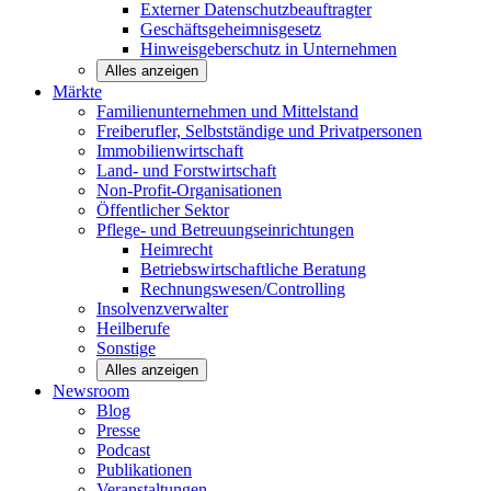
Externer Datenschutzbeauftragter
Geschäftsgeheimnisgesetz
Hinweisgeberschutz in Unternehmen
Alles anzeigen
Märkte
Familienunternehmen und
Mittelstand
Freiberufler, Selbstständige und
Privatpersonen
Immobilienwirtschaft
Land- und
Forstwirtschaft
Non-Profit-Organisationen
Öffentlicher
Sektor
Pflege- und Betreuungseinrichtungen
Heimrecht
Betriebswirtschaftliche Beratung
Rechnungswesen/Controlling
Insolvenzverwalter
Heilberufe
Sonstige
Alles anzeigen
Newsroom
Blog
Presse
Podcast
Publikationen
Veranstaltungen