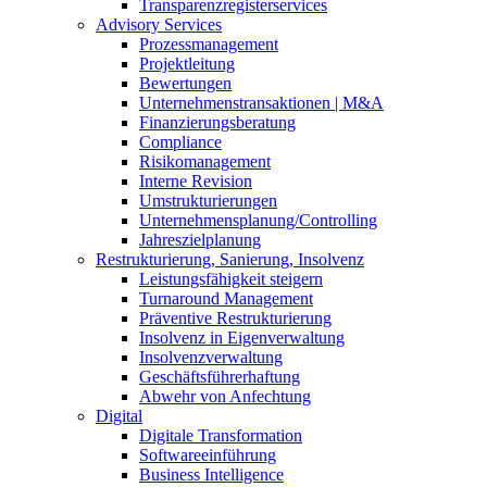
Transparenzregisterservices
Advisory
Services
Prozessmanagement
Projektleitung
Bewertungen
Unternehmenstransaktionen | M&A
Finanzierungsberatung
Compliance
Risikomanagement
Interne Revision
Umstrukturierungen
Unternehmensplanung/Controlling
Jahreszielplanung
Restrukturierung, Sanierung, Insolvenz
Leistungsfähigkeit steigern
Turnaround Management
Präventive Restrukturierung
Insolvenz in Eigenverwaltung
Insolvenzverwaltung
Geschäftsführerhaftung
Abwehr von Anfechtung
Digital
Digitale Transformation
Softwareeinführung
Business Intelligence