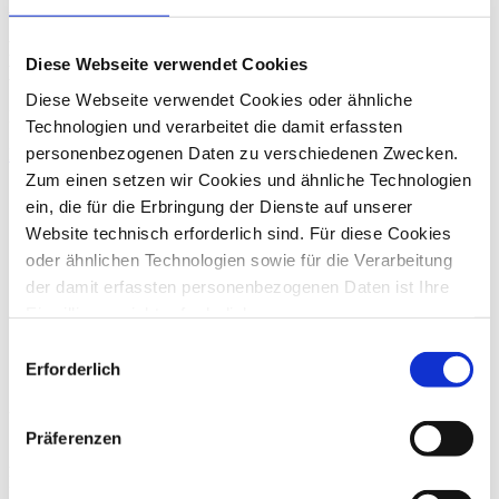
Zurück
Pressekontakt
Diese Webseite verwendet Cookies
Brigitte Schultes
Diese Webseite verwendet Cookies oder ähnliche
Für Ihre Presseanfragen stehe ich Ihnen gerne zur Verfügung.
Technologien und verarbeitet die damit erfassten
personenbezogenen Daten zu verschiedenen Zwecken.
E-Mail
+49 228 81000 0
Zum einen setzen wir Cookies und ähnliche Technologien
ein, die für die Erbringung der Dienste auf unserer
Website technisch erforderlich sind. Für diese Cookies
oder ähnlichen Technologien sowie für die Verarbeitung
der damit erfassten personenbezogenen Daten ist Ihre
Einwilligung nicht erforderlich.
Gern möchten wir aber auch die folgenden Technologien
Einwilligungsauswahl
mit Ihrer ausdrücklichen Einwilligung einsetzen und die
Erforderlich
gewonnen personenbezogenen Daten zu den
Über die dhpg
nachfolgend genannten Zwecken einsetzen:
Präferenzen
An unseren 18 Standorten beraten wir mit über 1.200
Mitarbeiter:innen Familienunternehmen und Mittelständler,