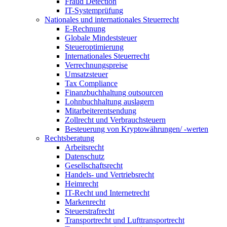
Fraud Detection
IT-Systemprüfung
Nationales und internationales Steuerrecht
E-Rechnung
Globale Mindeststeuer
Steueroptimierung
Internationales Steuerrecht
Verrechnungspreise
Umsatzsteuer
Tax Compliance
Finanzbuchhaltung outsourcen
Lohnbuchhaltung auslagern
Mitarbeiterentsendung
Zollrecht und Verbrauchsteuern
Besteuerung von Kryptowährungen/ -werten
Rechtsberatung
Arbeitsrecht
Datenschutz
Gesellschaftsrecht
Handels- und Vertriebsrecht
Heimrecht
IT-Recht und Internetrecht
Markenrecht
Steuerstrafrecht
Transportrecht und Lufttransportrecht