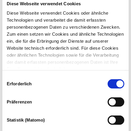
Diese Webseite verwendet Cookies
Zum Profil von Alexandra Hecht
Diese Webseite verwendet Cookies oder ähnliche
Arbeitsrecht
Technologien und verarbeitet die damit erfassten
personenbezogenen Daten zu verschiedenen Zwecken.
Zum einen setzen wir Cookies und ähnliche Technologien
ein, die für die Erbringung der Dienste auf unserer
Website technisch erforderlich sind. Für diese Cookies
oder ähnlichen Technologien sowie für die Verarbeitung
der damit erfassten personenbezogenen Daten ist Ihre
Einwilligung nicht erforderlich.
Gern möchten wir aber auch die folgenden Technologien
Einwilligungsauswahl
mit Ihrer ausdrücklichen Einwilligung einsetzen und die
Über die dhpg
Erforderlich
gewonnen personenbezogenen Daten zu den
An unseren 18 Standorten beraten wir mit über 1.200
nachfolgend genannten Zwecken einsetzen:
Mitarbeiter:innen Familienunternehmen und Mittelständler,
Präferenzen
Großunternehmen, Verwaltungen der öffentlichen Hand ebenso wie
gemeinnützige Organisationen und Privatpersonen.
Statistik (Matomo)
Weitere Informationen