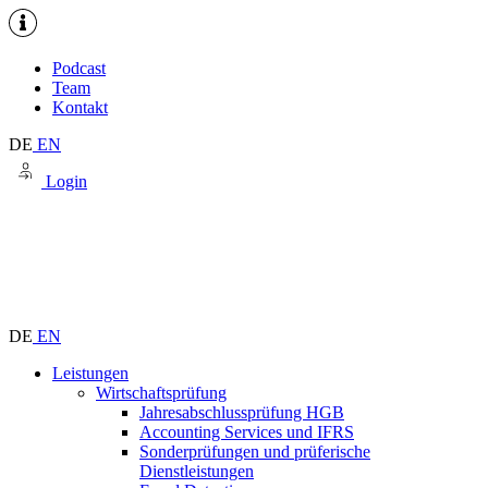
Podcast
Team
Kontakt
DE
EN
Login
DE
EN
Leistungen
Wirtschaftsprüfung
Jahresabschlussprüfung HGB
Accounting Services und IFRS
Sonderprüfungen und prüferische
Dienstleistungen