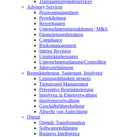
Transparenzregisterservices
Advisory
Services
Prozessmanagement
Projektleitung
Bewertungen
Unternehmenstransaktionen | M&A
Finanzierungsberatung
Compliance
Risikomanagement
Interne Revision
Umstrukturierungen
Unternehmensplanung/Controlling
Jahreszielplanung
Restrukturierung, Sanierung, Insolvenz
Leistungsfähigkeit steigern
Turnaround Management
Präventive Restrukturierung
Insolvenz in Eigenverwaltung
Insolvenzverwaltung
Geschäftsführerhaftung
Abwehr von Anfechtung
Digital
Digitale Transformation
Softwareeinführung
Business Intelligence