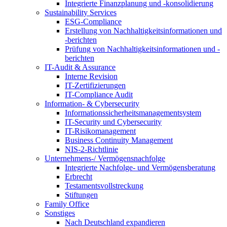
Integrierte Finanzplanung und -konsolidierung
Sustainability Services
ESG-Compliance
Erstellung von Nachhaltigkeitsinformationen und
-berichten
Prüfung von Nachhaltigkeitsinformationen und -
berichten
IT-Audit & Assurance
Interne Revision
IT-Zertifizierungen
IT-Compliance Audit
Information- & Cybersecurity
Informationssicherheitsmanagementsystem
IT-Security und Cybersecurity
IT-Risikomanagement
Business Continuity Management
NIS-2-Richtlinie
Unternehmens-/
Vermögensnachfolge
Integrierte Nachfolge- und Vermögensberatung
Erbrecht
Testamentsvollstreckung
Stiftungen
Family
Office
Sonstiges
Nach Deutschland expandieren