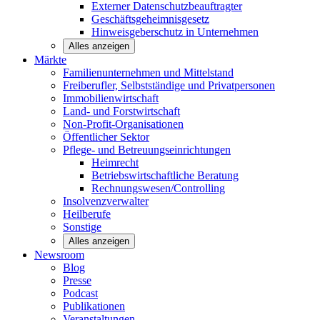
Externer Datenschutzbeauftragter
Geschäftsgeheimnisgesetz
Hinweisgeberschutz in Unternehmen
Alles anzeigen
Märkte
Familienunternehmen und
Mittelstand
Freiberufler, Selbstständige und
Privatpersonen
Immobilienwirtschaft
Land- und
Forstwirtschaft
Non-Profit-Organisationen
Öffentlicher
Sektor
Pflege- und Betreuungseinrichtungen
Heimrecht
Betriebswirtschaftliche Beratung
Rechnungswesen/Controlling
Insolvenzverwalter
Heilberufe
Sonstige
Alles anzeigen
Newsroom
Blog
Presse
Podcast
Publikationen
Veranstaltungen