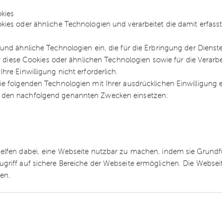
der Überlassung von Betriebsvorrichtungen um
kies
erdings muss im zweiten Schritt intensiv geprüft
kies oder ähnliche Technologien und verarbeitet die damit erfa
ung anzusehen ist. Denkbar ist auch, dass die
und ähnliche Technologien ein, die für die Erbringung der Dienst
n die Grundstücksüberlassung dominiert. Dann w
ür diese Cookies oder ähnlichen Technologien sowie für die Verarb
ten der Überlassung von Maschinen und Gebäude
re Einwilligung nicht erforderlich.
Dominanz eines Leistungsbestandteils gegenüber
e folgenden Technologien mit Ihrer ausdrücklichen Einwilligung
esprochen werden, wenn der Vorgang eine
 den nachfolgend genannten Zwecken einsetzen:
t der Fall, ist jede Leistung
len.
n?
helfen dabei, eine Webseite nutzbar zu machen, indem sie Grund
ugriff auf sichere Bereiche der Webseite ermöglichen. Die Webse
cht oder Steuerbefreiung bei Betriebsvorrichtung
ren.
 das Bundesministerium für Finanzen im
. Die Rechtsprechung kann nachteilig wirken,
t nicht eröffnet ist und damit die Möglichkeit de