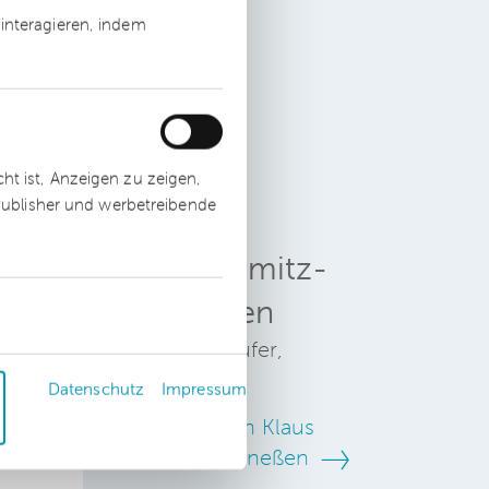
e
interagieren, indem
t ist, Anzeigen zu zeigen,
ung
 Publisher und werbetreibende
Klaus Schmitz-
Toenneßen
Wirtschaftsprüfer,
Steuerberater
Datenschutz
Impressum
Zum Profil von Klaus
Schmitz-Toenneßen