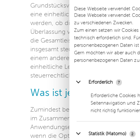
Details
Grundstücksvermietung zusammen mit 
Diese Webseite verwendet Coo
eine einheitliche Leistung handelt. All
Diese Webseite verwendet Coo
werden, ob die Leistung als Hauptleist
zu verschiedenen Zwecken.
Zum einen setzen wir Cookies 
Überlassung von Betriebsvorrichtunge
technisch erforderlich sind. F
die Gesamtleistung mit ihren Elemen
personenbezogenen Daten ist Ih
insgesamt steuerpflichtig. Von einer 
Gern möchten wir aber auch di
einem anderen kann aber nur dann g
personenbezogenen Daten zu
einheitliche Leistung bildet. Ist das nich
steuerrechtlich eigenständig zu beurtei
Erforderlich
7
Was ist jetzt zu erwarte
Erforderliche Cookies 
Seitennavigation und Z
Zumindest bei der Frage der Steuerpfli
nicht richtig funktionie
im Zusammenhang mit Immobilien wird
Anwendungserlass nachbessern müssen
Statistik (Matomo)
2
wenn die Option zur Umsatzsteuerpflich