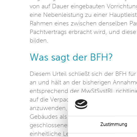
von auf Dauer eingebauten Vorrichtu
eine Nebenleistung zu einer Hauptleis
Rahmen eines zwischen denselben Par
Pachtvertrags erbracht wird, und diese 
bilden.
Was sagt der BFH?
Diesem Urteil schließt sich der BFH fü
an und hält an der bisherigen Annahm
entsprechend der MwStSystRL richtlinie
auf die Verpachtung von auf Dauer e
anzuwenden, wenn es sich hierbei um
Gebäudes als Hauptleistung handelt, 
geschlossenen Vertrags nach § 4 Nr. 12 S
Zustimmung
einheitliche Leistung vorliegt. Vorrang