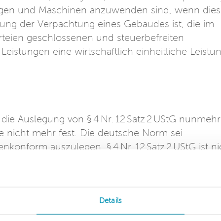
ngen und Maschinen anzuwenden sind, wenn die
tung der Verpachtung eines Gebäudes ist, die im
teien geschlossenen und steuerbefreiten
Leistungen eine wirtschaftlich einheitliche Leistu
r die Auslegung von § 4 Nr. 12 Satz 2 UStG nunmehr
e nicht mehr fest. Die deutsche Norm sei
nkonform auszulegen. § 4 Nr. 12 Satz 2 UStG ist ni
ingebauten Vorrichtungen und Maschinen
 eine Nebenleistung zur Verpachtung eines
die im Rahmen eines zwischen denselben Parteien
atz 1 Buchst. a UStG steuerfrei ist, sodass eine
Details
ig ist nunmehr die Prüfung, ob es sich bei der