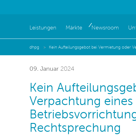
Leistungen
Märkte
Newsroom
Un
dhpg
Kein Aufteilungsgebot bei Vermietung oder 
09. Januar
2024
Kein Aufteilungsge
Verpachtung eines
Betriebsvorrichtu
Rechtsprechung