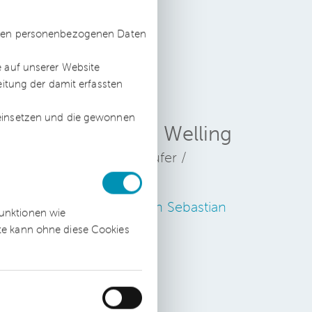
ssten personenbezogenen Daten
e auf unserer Website
äre
eitung der damit erfassten
n
 einsetzen und die gewonnen
Sebastian Welling
Wirtschaftsprüfer /
Steuerberater
Zum Profil von Sebastian
funktionen wie
Welling
ite kann ohne diese Cookies
en
s