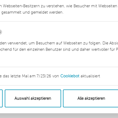
tfällt. In diesen Fällen bleibt abzuwarten, ob di
 Webseiten-Besitzern zu verstehen, wie Besucher mit Webseiten 
ng schafft. Ist die neue Sichtweise dagegen
 gesammelt und gemeldet werden.
t werden, auf die geänderte Rechtsprechung zu
5
ung nach § 4 Nr.12 Satz 2 UStG bei den
en verwendet, um Besuchern auf Webseiten zu folgen. Die Absich
erhin bestehen, wenn es sich um eine Einzelleist
echend für den einzelnen Benutzer sind und daher wertvoller für
Grundstücks (der Immobilie) ein anderer
Betriebsvorrichtung.
e das letzte Mal am 7/23/26 von
Cookiebot
aktualisiert
Auswahl akzeptieren
Alle akzeptieren