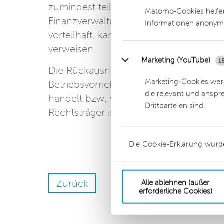
zumindest teilweisen Vorsteuerabzugs en
Matomo-Cookies helfen
Finanzverwaltung eine Übergangsregelu
Informationen anonym
vorteilhaft, kann schon jetzt versuch
verweisen.
Marketing (YouTube)
1
Die Rückausnahme aus der Steuerbefrei
Marketing-Cookies werd
Betriebsvorrichtungen dürfte aber weit
die relevant und anspr
handelt bzw. wenn der Vermieter des 
Drittparteien sind.
Rechtsträger ist als der Vermieter der 
Die Cookie-Erklärung wurd
Zurück
Alle ablehnen (außer
erforderliche Cookies)