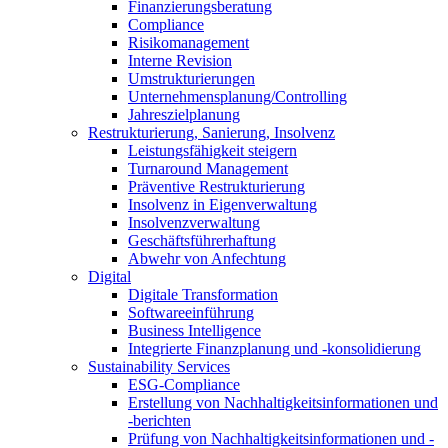
Finanzierungsberatung
Compliance
Risikomanagement
Interne Revision
Umstrukturierungen
Unternehmensplanung/Controlling
Jahreszielplanung
Restrukturierung, Sanierung, Insolvenz
Leistungsfähigkeit steigern
Turnaround Management
Präventive Restrukturierung
Insolvenz in Eigenverwaltung
Insolvenzverwaltung
Geschäftsführerhaftung
Abwehr von Anfechtung
Digital
Digitale Transformation
Softwareeinführung
Business Intelligence
Integrierte Finanzplanung und -konsolidierung
Sustainability Services
ESG-Compliance
Erstellung von Nachhaltigkeitsinformationen und
-berichten
Prüfung von Nachhaltigkeitsinformationen und -