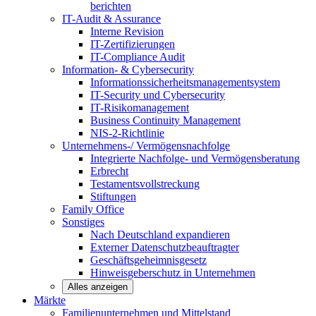
berichten
IT-Audit & Assurance
Interne Revision
IT-Zertifizierungen
IT-Compliance Audit
Information- & Cybersecurity
Informationssicherheitsmanagementsystem
IT-Security und Cybersecurity
IT-Risikomanagement
Business Continuity Management
NIS-2-Richtlinie
Unternehmens-/
Vermögensnachfolge
Integrierte Nachfolge- und Vermögensberatung
Erbrecht
Testamentsvollstreckung
Stiftungen
Family
Office
Sonstiges
Nach Deutschland expandieren
Externer Datenschutzbeauftragter
Geschäftsgeheimnisgesetz
Hinweisgeberschutz in Unternehmen
Alles anzeigen
Märkte
Familienunternehmen und
Mittelstand