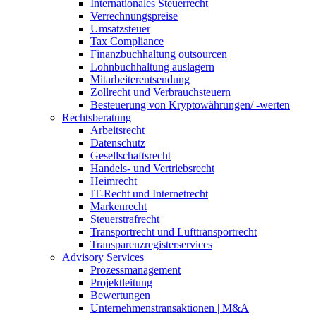
Internationales Steuerrecht
Verrechnungspreise
Umsatzsteuer
Tax Compliance
Finanzbuchhaltung outsourcen
Lohnbuchhaltung auslagern
Mitarbeiterentsendung
Zollrecht und Verbrauchsteuern
Besteuerung von Kryptowährungen/ -werten
Rechtsberatung
Arbeitsrecht
Datenschutz
Gesellschaftsrecht
Handels- und Vertriebsrecht
Heimrecht
IT-Recht und Internetrecht
Markenrecht
Steuerstrafrecht
Transportrecht und Lufttransportrecht
Transparenzregisterservices
Advisory
Services
Prozessmanagement
Projektleitung
Bewertungen
Unternehmenstransaktionen | M&A