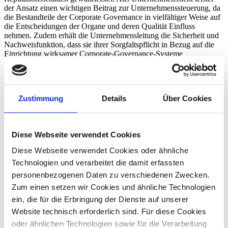
der Ansatz einen wichtigen Beitrag zur Unternehmenssteuerung, da
die Bestandteile der Corporate Governance in vielfältiger Weise auf
die Entscheidungen der Organe und deren Qualität Einfluss
nehmen. Zudem erhält die Unternehmensleitung die Sicherheit und
Nachweisfunktion, dass sie ihrer Sorgfaltspflicht in Bezug auf die
Einrichtung wirksamer Corporate-Governance-Systeme
nachgekommen ist. Somit eine lohnende Investition.
Zurück
Zustimmung
Details
Über Cookies
Andreas Stamm
Wirtschaftsprüfer, Steuerberater
Diese Webseite verwendet Cookies
Zum Profil von Andreas Stamm
Diese Webseite verwendet Cookies oder ähnliche
Risikomanagement
Compliance
Interne Revision
Technologien und verarbeitet die damit erfassten
personenbezogenen Daten zu verschiedenen Zwecken.
Zum einen setzen wir Cookies und ähnliche Technologien
ein, die für die Erbringung der Dienste auf unserer
Website technisch erforderlich sind. Für diese Cookies
oder ähnlichen Technologien sowie für die Verarbeitung