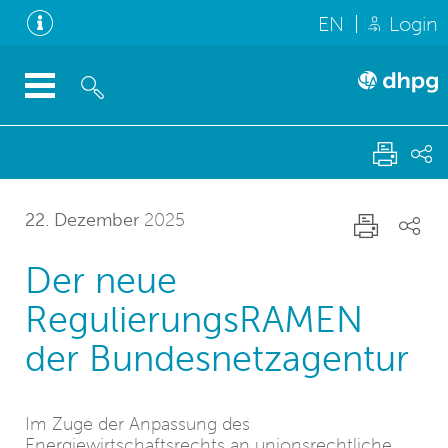
EN
Login
22. Dezember
2025
Der neue
RegulierungsRAMEN
der Bundesnetzagentur
Im Zuge der Anpassung des
Energiewirtschaftsrechts an unionsrechtliche