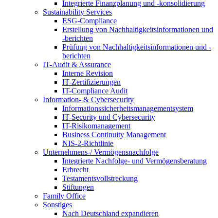
Integrierte Finanzplanung und -konsolidierung
Sustainability Services
ESG-Compliance
Erstellung von Nachhaltigkeitsinformationen und
-berichten
Prüfung von Nachhaltigkeitsinformationen und -
berichten
IT-Audit & Assurance
Interne Revision
IT-Zertifizierungen
IT-Compliance Audit
Information- & Cybersecurity
Informationssicherheitsmanagementsystem
IT-Security und Cybersecurity
IT-Risikomanagement
Business Continuity Management
NIS-2-Richtlinie
Unternehmens-/
Vermögensnachfolge
Integrierte Nachfolge- und Vermögensberatung
Erbrecht
Testamentsvollstreckung
Stiftungen
Family
Office
Sonstiges
Nach Deutschland expandieren