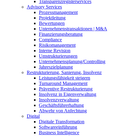
Transparenzregisterservices
Advisory
Services
Prozessmanagement
Projektleitung
Bewertungen
Unternehmenstransaktionen | M&A
Finanzierungsberatung
Compliance
Risikomanagement
Interne Revision
Umstrukturierungen
Unternehmensplanung/Controlling
Jahreszielplanung
Restrukturierung, Sanierung, Insolvenz
Leistungsfähigkeit steigern
Turnaround Management
Präventive Restrukturierung
Insolvenz in Eigenverwaltung
Insolvenzverwaltung
Geschäftsführerhaftung
Abwehr von Anfechtung
Digital
Digitale Transformation
Softwareeinführung
Business Intelligence