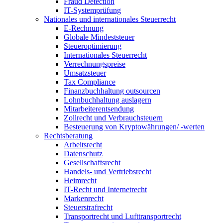
Fraud Detection
IT-Systemprüfung
Nationales und internationales Steuerrecht
E-Rechnung
Globale Mindeststeuer
Steueroptimierung
Internationales Steuerrecht
Verrechnungspreise
Umsatzsteuer
Tax Compliance
Finanzbuchhaltung outsourcen
Lohnbuchhaltung auslagern
Mitarbeiterentsendung
Zollrecht und Verbrauchsteuern
Besteuerung von Kryptowährungen/ -werten
Rechtsberatung
Arbeitsrecht
Datenschutz
Gesellschaftsrecht
Handels- und Vertriebsrecht
Heimrecht
IT-Recht und Internetrecht
Markenrecht
Steuerstrafrecht
Transportrecht und Lufttransportrecht