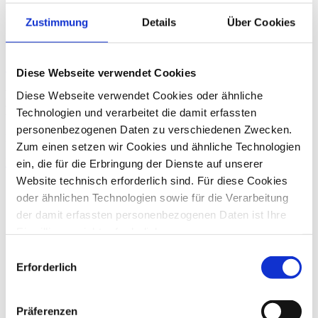
Über Klaus Zimmermann:
Klaus Zimmermann ist Partner der dhpg. Als Steuerberater und
Zustimmung
Details
Über Cookies
Fachberater für Controlling und Finanzwirtschaft betreut er
Mandanten in mittelständischen Unternehmen sowie Freiberufler.
Zurück
Diese Webseite verwendet Cookies
Pressekontakt
Diese Webseite verwendet Cookies oder ähnliche
Brigitte Schultes
Technologien und verarbeitet die damit erfassten
personenbezogenen Daten zu verschiedenen Zwecken.
Für Ihre Presseanfragen stehe ich Ihnen gerne zur Verfügung.
Zum einen setzen wir Cookies und ähnliche Technologien
E-Mail
+49 228 81000 0
ein, die für die Erbringung der Dienste auf unserer
Website technisch erforderlich sind. Für diese Cookies
oder ähnlichen Technologien sowie für die Verarbeitung
der damit erfassten personenbezogenen Daten ist Ihre
Einwilligung nicht erforderlich.
Gern möchten wir aber auch die folgenden Technologien
Einwilligungsauswahl
mit Ihrer ausdrücklichen Einwilligung einsetzen und die
Erforderlich
gewonnen personenbezogenen Daten zu den
nachfolgend genannten Zwecken einsetzen:
Präferenzen