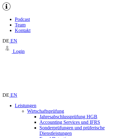
Podcast
Team
Kontakt
DE
EN
Login
DE
EN
Leistungen
Wirtschaftsprüfung
Jahresabschlussprüfung HGB
Accounting Services und IFRS
Sonderprüfungen und prüferische
Dienstleistungen