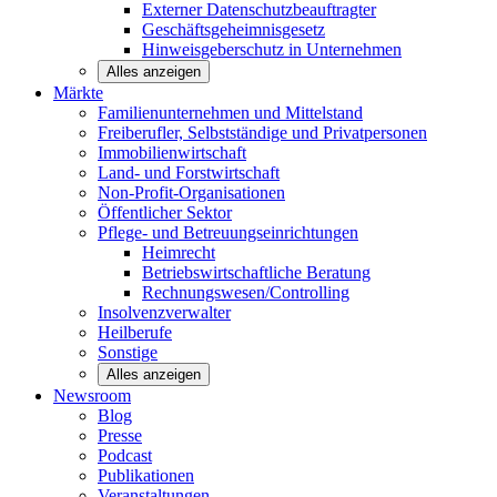
Externer Datenschutzbeauftragter
Geschäftsgeheimnisgesetz
Hinweisgeberschutz in Unternehmen
Alles anzeigen
Märkte
Familienunternehmen und
Mittelstand
Freiberufler, Selbstständige und
Privatpersonen
Immobilienwirtschaft
Land- und
Forstwirtschaft
Non-Profit-Organisationen
Öffentlicher
Sektor
Pflege- und Betreuungseinrichtungen
Heimrecht
Betriebswirtschaftliche Beratung
Rechnungswesen/Controlling
Insolvenzverwalter
Heilberufe
Sonstige
Alles anzeigen
Newsroom
Blog
Presse
Podcast
Publikationen
Veranstaltungen