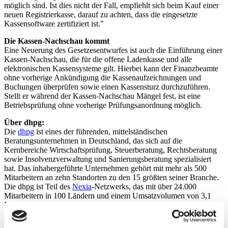
möglich sind. Ist dies nicht der Fall, empfiehlt sich beim Kauf einer
neuen Registrierkasse, darauf zu achten, dass die eingesetzte
Kassensoftware zertifiziert ist."
Die Kassen-Nachschau kommt
Eine Neuerung des Gesetzesentwurfes ist auch die Einführung einer
Kassen-Nachschau, die für die offene Ladenkasse und alle
elektronischen Kassensysteme gilt. Hierbei kann der Finanzbeamte
ohne vorherige Ankündigung die Kassenaufzeichnungen und
Buchungen überprüfen sowie einen Kassensturz durchzuführen.
Stellt er während der Kassen-Nachschau Mängel fest, ist eine
Betriebsprüfung ohne vorherige Prüfungsanordnung möglich.
Über dhpg:
Die
dhpg
ist eines der führenden, mittelständischen
Beratungsunternehmen in Deutschland, das sich auf die
Kernbereiche Wirtschaftsprüfung, Steuerberatung, Rechtsberatung
sowie Insolvenzverwaltung und Sanierungsberatung spezialisiert
hat. Das inhabergeführte Unternehmen gehört mit mehr als 500
Mitarbeitern an zehn Standorten zu den 15 größten seiner Branche.
Die dhpg ist Teil des
Nexia
-Netzwerks, das mit über 24.000
Mitarbeitern in 100 Ländern und einem Umsatzvolumen von 3,1
Milliarden US-Dollar zu den Top 10 der internationalen Beratungs-
Netzwerke zählt.