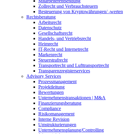
Mitarbeiterentsendung
Zollrecht und Verbrauchsteuern
Besteuerung von Kryptowährungen/ -werten
Rechtsberatung
Arbeitsrecht
Datenschutz
Gesellschaftsrecht
Handels- und Vertriebsrecht
Heimrecht
IT-Recht und Internetrecht
Markenrecht
Steuerstrafrecht
Transportrecht und Lufttransportrecht
Transparenzregisterservices
Advisory
Services
Prozessmanagement
Projektleitung
Bewertungen
Unternehmenstransaktionen | M&A
Finanzierungsberatung
Compliance
Risikomanagement
Interne Revision
Umstrukturierungen
Unternehmensplanung/Controlling