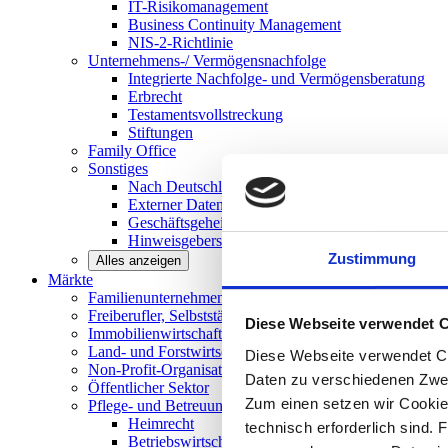
IT-Risikomanagement
Business Continuity Management
NIS-2-Richtlinie
Unternehmens-/
Vermögensnachfolge
Integrierte Nachfolge- und Vermögensberatung
Erbrecht
Testamentsvollstreckung
Stiftungen
Family
Office
Sonstiges
Nach Deutschland expandieren
Externer Datenschutzbeauftragter
Geschäftsgeheimnisgesetz
Hinweisgeberschutz in Unternehmen
Zustimmung
Alles anzeigen
Märkte
Familienunternehmen und
Mittelstand
Freiberufler, Selbstständige und
Privatpersonen
Diese Webseite verwendet 
Immobilienwirtschaft
Land- und
Forstwirtschaft
Diese Webseite verwendet Co
Non-Profit-Organisationen
Daten zu verschiedenen Zwe
Öffentlicher
Sektor
Zum einen setzen wir Cookies
Pflege- und Betreuungseinrichtungen
Heimrecht
technisch erforderlich sind. 
Betriebswirtschaftliche Beratung