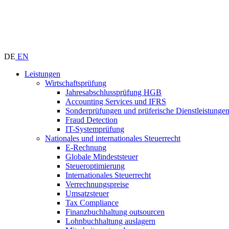
DE
EN
Leistungen
Wirtschaftsprüfung
Jahresabschlussprüfung HGB
Accounting Services und IFRS
Sonderprüfungen und prüferische Dienstleistunge
Fraud Detection
IT-Systemprüfung
Nationales und internationales Steuerrecht
E-Rechnung
Globale Mindeststeuer
Steueroptimierung
Internationales Steuerrecht
Verrechnungspreise
Umsatzsteuer
Tax Compliance
Finanzbuchhaltung outsourcen
Lohnbuchhaltung auslagern