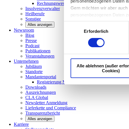
personenbezogenen Daten ist I
Rechnungswesen/Controlling
Gern möchten wir aber auch d
Insolvenzverwalter
Heilberufe
personenbezogenen Daten z
Sonstige
Einwilligungsauswahl
Alles anzeigen
Newsroom
Erforderlich
Blog
Presse
Podcast
Publikationen
Veranstaltungen
Unternehmen
Alle ablehnen (außer erfor
Jubiläum
Cookies)
Standorte
Mandantenportal
Registrierung Mandantenportal
Downloads
Auszeichnungen
CLA
Global
Newsletter
Anmeldung
Lieferkette und
Compliance
Transparenzbericht
Alles anzeigen
Karriere