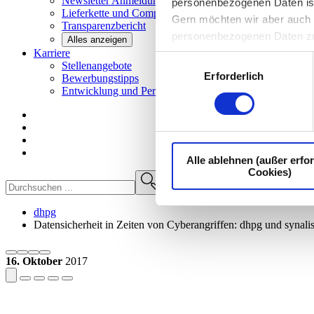
Newsletter
Anmeldung
personenbezogenen Daten ist I
Lieferkette und
Compliance
Gern möchten wir aber auch d
Transparenzbericht
personenbezogenen Daten z
Alles anzeigen
Karriere
Einwilligungsauswahl
Stellenangebote
Erforderlich
Bewerbungstipps
Entwicklung und
Perspektiven
Alle ablehnen (außer erfor
Cookies)
dhpg
Datensicherheit in Zeiten von Cyberangriffen: dhpg und synalis
16. Oktober
2017