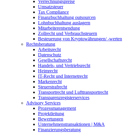
Verrechnungspreise
Umsatzsteuer
Tax Compliance
Finanzbuchhaltung outsourcen
Lohnbuchhaltung auslagern
Mitarbeiterentsendung
Zollrecht und Verbrauchsteuern
Besteuerung von Kryptowährungen/ -werten
Rechtsberatung
Arbeitsrecht
Datenschutz
Gesellschaftsrecht
Handels- und Vertriebsrecht
Heimrecht
IT-Recht und Internetrecht
Markenrecht
Steuerstrafrecht
Transportrecht und Lufttransportrecht
Transparenzregisterservices
Advisory
Services
Prozessmanagement
Projektleitung
Bewertungen
Unternehmenstransaktionen | M&A
Finanzierungsberatung