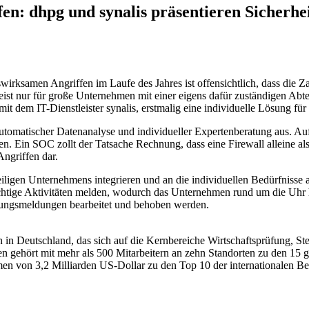
en: dhpg und synalis präsentieren Sicherhei
swirksamen Angriffen im Laufe des Jahres ist offensichtlich, dass die
eist nur für große Unternehmen mit einer eigens dafür zuständigen Ab
 dem IT-Dienstleister synalis, erstmalig eine individuelle Lösung für
omatischer Datenanalyse und individueller Expertenberatung aus. Auf 
zen. Ein SOC zollt der Tatsache Rechnung, dass eine Firewall alleine a
Angriffen dar.
iligen Unternehmens integrieren und an die individuellen Bedürfnisse a
htige Aktivitäten melden, wodurch das Unternehmen rund um die Uhr hi
örungsmeldungen bearbeitet und behoben werden.
n in Deutschland, das sich auf die Kernbereiche Wirtschaftsprüfung, 
en gehört mit mehr als 500 Mitarbeitern an zehn Standorten zu den 15 g
n von 3,2 Milliarden US-Dollar zu den Top 10 der internationalen Be