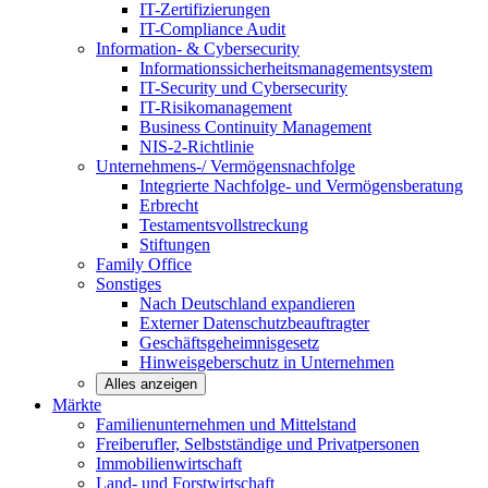
IT-Zertifizierungen
IT-Compliance Audit
Information- & Cybersecurity
Informationssicherheitsmanagementsystem
IT-Security und Cybersecurity
IT-Risikomanagement
Business Continuity Management
NIS-2-Richtlinie
Unternehmens-/
Vermögensnachfolge
Integrierte Nachfolge- und Vermögensberatung
Erbrecht
Testamentsvollstreckung
Stiftungen
Family
Office
Sonstiges
Nach Deutschland expandieren
Externer Datenschutzbeauftragter
Geschäftsgeheimnisgesetz
Hinweisgeberschutz in Unternehmen
Alles anzeigen
Märkte
Familienunternehmen und
Mittelstand
Freiberufler, Selbstständige und
Privatpersonen
Immobilienwirtschaft
Land- und
Forstwirtschaft