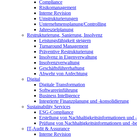
Compliance
Risikomanagement
Interne Revision
Umstrukturierungen
Unternehmensplanung/Controlling
Jahreszielplanung
Restrukturierung, Sanierung, Insolvenz
Leistungsfähigkeit steigern
Turnaround Management
Präventive Restrukturierung
Insolvenz in Eigenverwaltung
Insolvenzverwaltung
Geschäftsführerhaftung
Abwehr von Anfechtung
Digital
Digitale Transformation
Softwareeinführung
Business Intelligence
Integrierte Finanzplanung und -konsolidierung
Sustainability Services
ESG-Compliance
Erstellung von Nachhaltigkeitsinformationen und -
Prüfung von Nachhaltigkeitsinformationen und -be
IT-Audit & Assurance
Interne Revision