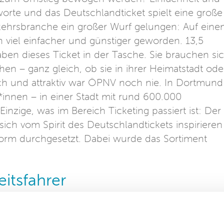
gworte und das Deutschlandticket spielt eine große
erkehrsbranche ein großer Wurf gelungen: Auf eine
n viel einfacher und günstiger geworden. 13,5
en dieses Ticket in der Tasche. Sie brauchen si
n – ganz gleich, ob sie in ihrer Heimatstadt ode
ach und attraktiv war ÖPNV noch nie. In Dortmund
innen – in einer Stadt mit rund 600.000
inzige, was im Bereich Ticketing passiert ist: Der
ich vom Spirit des Deutschlandtickets inspirieren
form durchgesetzt. Dabei wurde das Sortiment
eitsfahrer
rende kristallisiert sich der E-Tarif „eezy.nrw“, b
 Luftlinienkilometer berechnet wird, als zentrale