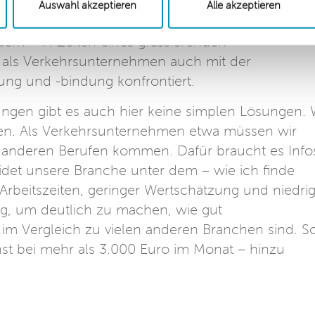
en halten unser Verkehrssystem am Laufen. Nun
Auswahl akzeptieren
Alle akzeptieren
 etwa 6.000 Fahrdienst-Mitarbeitende aus dem
ern – in Zeiten eines grassierenden
ir als Verkehrsunternehmen auch mit der
ng und -bindung konfrontiert.
ngen gibt es auch hier keine simplen Lösungen. 
hen. Als Verkehrsunternehmen etwa müssen wir
 anderen Berufen kommen. Dafür braucht es Info
et unsere Branche unter dem – wie ich finde
Arbeitszeiten, geringer Wertschätzung und niedri
tig, um deutlich zu machen, wie gut
 im Vergleich zu vielen anderen Branchen sind. S
nst bei mehr als 3.000 Euro im Monat – hinzu