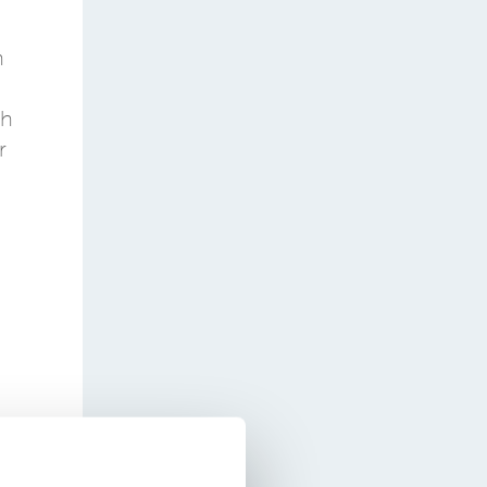
n
ch
r
ei