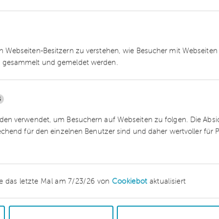
geräuschlos unterwegs. Das zahlt also doppelt au
30 „StromFahrer“ rollen durch die Dortmunder
Alt. Gern hätten wir längst weitere Teile unserer
euge und 110 Fahrzeuge von Partnerunternehmen
 Webseiten-Besitzern zu verstehen, wie Besucher mit Webseiten 
ieser Stelle müssen wir übers Geld sprechen. Ein
 gesammelt und gemeldet werden.
t so teuer wie sein Dieselpendant. Zudem ist
E-Busse kürzere Reichweiten haben, reicht ein 1:1
ufleistung auf die Straße zu bringen. Das Gelinge
5
her untrennbar mit einer auskömmlichen
en verwendet, um Besuchern auf Webseiten zu folgen. Die Absich
ntergrund ist es zu begrüßen, dass die
echend für den einzelnen Benutzer sind und daher wertvoller für
liche Mittel in Höhe von 350 Millionen Euro
ierten Förderstopp.
nalgewinnung
e das letzte Mal am 7/23/26 von
Cookiebot
aktualisiert
lassen dürfen: Rund 100.000 Bus-fahrer*innen un