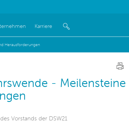
ternehmen
Karriere
und Herausforderungen
hrswende - Meilensteine
ungen
ed des Vorstands der DSW21