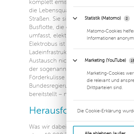
komplett emissionsfrei, sondern auch 
die Lebensqualität der Menschen ein. 
Straßen. Sie sind beliebt bei Jung und 
Statistik (Matomo)
2
Busflotte, die etwa 190 eigene Fahrz
Matomo-Cookies helfen
umfasst, elektrifiziert. Aber auch an d
Informationen anonym
Elektrobus ist beinahe mehr als doppel
Ladeinfrastruktur notwendig. Und weil 
Austausch nicht aus, um die gleiche La
Marketing (YouTube)
1
der sogenannten Antriebswende ist da
Marketing-Cookies werd
Förderkulisse verknüpft. Vor diesem Hi
die relevant und anspr
Bundesregierung ab 2027 wieder zusätz
Drittparteien sind.
bereitstellt – nach dem zu Recht kritis
Herausforderung Perso
Die Cookie-Erklärung wurd
Was wir dabei auch nicht außer Acht 
Alle ablehnen (außer