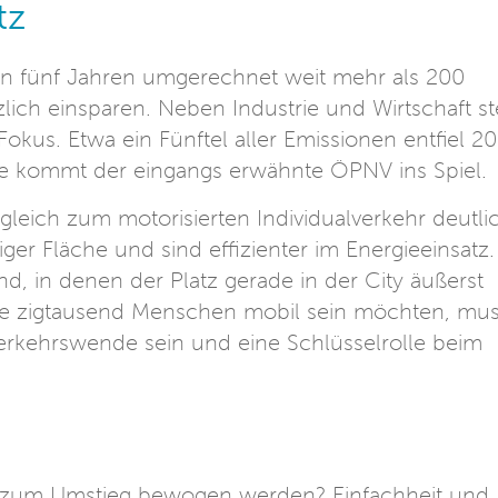
tz
n fünf Jahren umgerechnet weit mehr als 200
lich einsparen. Neben Industrie und Wirtschaft st
Fokus. Etwa ein Fünftel aller Emissionen entfiel 2
lle kommt der eingangs erwähnte ÖPNV ins Spiel.
eich zum motorisierten Individualverkehr deutli
er Fläche und sind effizienter im Energieeinsatz.
, in denen der Platz gerade in der City äußerst
ele zigtausend Menschen mobil sein möchten, mu
erkehrswende sein und eine Schlüsselrolle beim
zum Umstieg bewogen werden? Einfachheit und