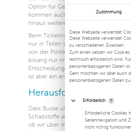
Option für Gelegenheitsfahrende hera
Zustimmung
kommen auch bei der Digitalisierung ei
hinaus weitere Reformen – an denen lä
Details
Diese Webseite verwendet Coo
Beim Ticketing jedenfalls hat die Branc
Diese Webseite verwendet Coo
nur in Teilen sagen. Das Deutschlandt
zu verschiedenen Zwecken.
von der Politik ausgeglichen werden 
Zum einen setzen wir Cookies 
technisch erforderlich sind. F
bislang nur im 1-Jahres-Rhythmus. Pla
personenbezogenen Daten ist Ih
Entscheidungen der Verkehrsministerko
Gern möchten wir aber auch di
ist aber ein erster bedeutender Schritt 
personenbezogenen Daten zu
Herausforderung Elektr
Erforderlich
7
Dass Busse und Bahnen im Vergleich z
Erforderliche Cookies 
Schadstoffe ausstoßen, hatte ich erwä
Seitennavigation und Z
ob wir über moderne Dieselbusse oder 
nicht richtig funktionie