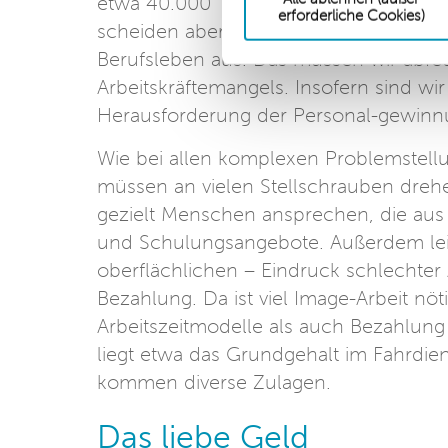
etwa 40.000 Trieb-fahrzeugführer*inn
erforderliche Cookies)
scheiden aber allein bis 2030 jährlich
Berufsleben aus. Das müssen wir abfed
Arbeitskräftemangels. Insofern sind w
Herausforderung der Personal-gewinnu
Wie bei allen komplexen Problemstellu
müssen an vielen Stellschrauben dre
gezielt Menschen ansprechen, die aus
und Schulungsangebote. Außerdem leid
oberflächlichen – Eindruck schlechter 
Bezahlung. Da ist viel Image-Arbeit nö
Arbeitszeitmodelle als auch Bezahlung
liegt etwa das Grundgehalt im Fahrdie
kommen diverse Zulagen.
Das liebe Geld