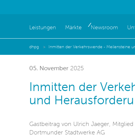
Leistungen
Märkte
Newsroom
Un
dhpg
Inmitten der Verkehrswende - Meilensteine 
05. November
2025
Inmitten der Verke
und Herausforder
Gastbeitrag von Ulrich Jaeger, Mitgli
Dortmunder Stadtwerke AG