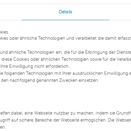
us. Damit wird das Smartphone zum Ticket und w
Details
nen Schritt weiter. Natürlich braucht es darüber
ngst gearbeitet wird.
kies
he zuletzt abgeliefert. Das kann man von der Polit
kies oder ähnliche Technologien und verarbeitet die damit erfa
icket verursacht erhebliche Mindereinnahmen, die
müssen. Entsprechende Finanzierungszusagen gab
und ähnliche Technologien ein, die für die Erbringung der Dienst
ür diese Cookies oder ähnlichen Technologien sowie für die Verarb
nungssicherheit: Fehlanzeige! Mit den jüngsten
re Einwilligung nicht erforderlich.
nferenz, die einen Rahmen bis 2030 definiert hat
e folgenden Technologien mit Ihrer ausdrücklichen Einwilligung
getan.
 den nachfolgend genannten Zwecken einsetzen:
omobilität
um motorisierten Individualverkehr weniger
helfen dabei, eine Webseite nutzbar zu machen, indem sie Grund
hnt. Dabei macht es aber noch einen Unterschied
ugriff auf sichere Bereiche der Webseite ermöglichen. Die Webse
Elektrobusse sprechen. Letztere sind nicht nur
ren.