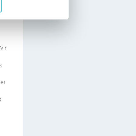
Wir
s
ger
o