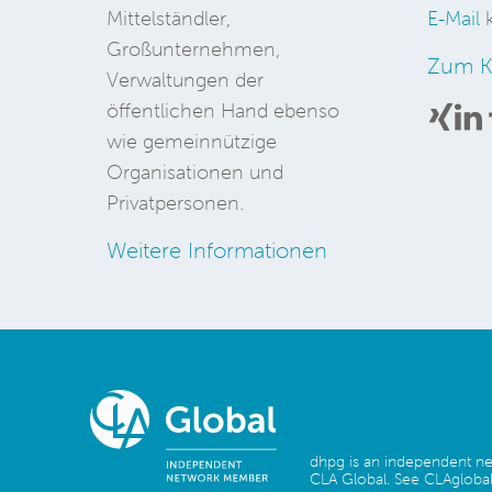
Mittelständler,
E-Mail
k
Großunternehmen,
Zum K
Verwaltungen der
öffentlichen Hand ebenso
wie gemeinnützige
Organisationen und
Privatpersonen.
Weitere Informationen
dhpg is an independent 
CLA Global. See
CLAglobal