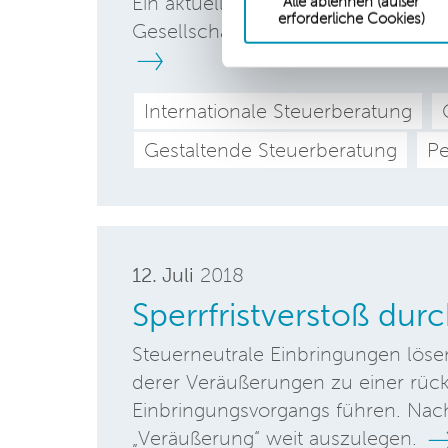
Ein aktueller Reformvorschlag soll 
Alle ablehnen (außer
erforderliche Cookies)
Gesellschaften in der Rechtsform d
Internationale Steuerberatung
Gestaltende Steuerberatung
Pe
12. Juli
2018
Sperrfristverstoß du
Steuerneutrale Einbringungen lösen 
derer Veräußerungen zu einer rüc
Einbringungsvorgangs führen. Nach 
„Veräußerung“ weit auszulegen.