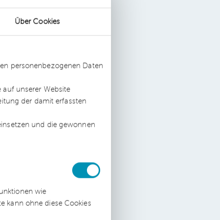
ür
Über Cookies
.
ssten personenbezogenen Daten
in
e auf unserer Website
eitung der damit erfassten
 einsetzen und die gewonnen
funktionen wie
Mit
ite kann ohne diese Cookies