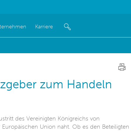
ternehmen
Karriere
etzgeber zum Handeln
tritt des Vereinigten Königreichs von
 Europäischen Union naht. Ob es den Beteiligten