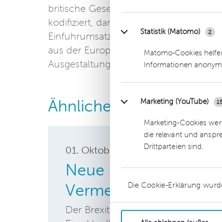
britische Gesetzgeber – in Anlehnung 
kodifiziert, darin enthalten sind auc
Statistik (Matomo)
2
Einfuhrumsatzsteuer. Wann das Gesetz in
aus der Europäischen Union vollziehen
Matomo-Cookies helfen
Ausgestaltung besteht ein erheblicher
Informationen anonym
Ähnliche Beiträge
Marketing (YouTube)
1
Marketing-Cookies werd
die relevant und anspr
Drittparteien sind.
01. Oktober
2018
Neue Handlungsoption
Die Cookie-Erklärung wurd
Vermeidung der Brex
Der Brexit wirft seine Schatten vo