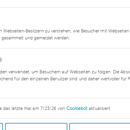
an den UZK – ein eigenständiges Zollrecht
h Regelungen zur Mehrwertsteuer und
 Kraft tritt, hängt davon ab, wie sich der Austritt
 wird. Auch bezogen auf die inhaltliche
 Webseiten-Besitzern zu verstehen, wie Besucher mit Webseiten 
, ganz bewusst eingeräumter Spielraum.
 gesammelt und gemeldet werden.
5
en verwendet, um Besuchern auf Webseiten zu folgen. Die Absich
echend für den einzelnen Benutzer sind und daher wertvoller für
 für die Limited zur
e das letzte Mal am 7/23/26 von
Cookiebot
aktualisiert
it-Folgen
raus – mit zahlreichen ungeklärten Rechtsfragen.