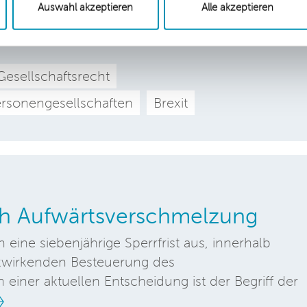
die Gesellschafter von in Deutschland aktiven
Auswahl akzeptieren
Alle akzeptieren
er Limited vor persönlicher Haftung schützen.
Gesellschaftsrecht
rsonengesellschaften
Brexit
rch Aufwärtsverschmelzung
eine siebenjährige Sperrfrist aus, innerhalb
kwirkenden Besteuerung des
einer aktuellen Entscheidung ist der Begriff der