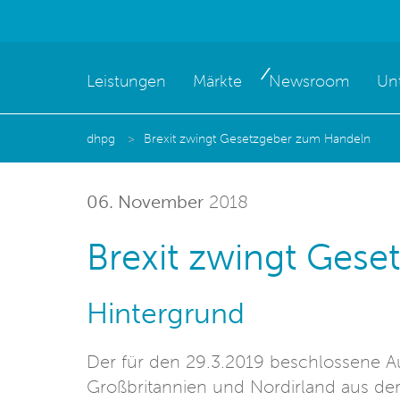
Leistungen
Märkte
Newsroom
Un
dhpg
Brexit zwingt Gesetzgeber zum Handeln
06. November
2018
Brexit zwingt Ges
Hintergrund
Der für den 29.3.2019 beschlossene Aus
Großbritannien und Nordirland aus der