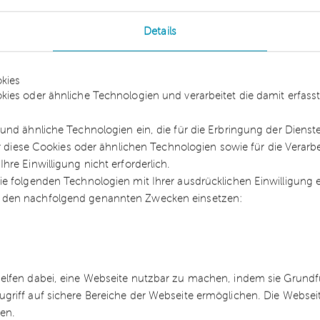
m unionsrechtlichen Primär- und Sekundärrecht f
Details
htsfolgen vorsehen als für den Drittstaatenfall,
n Königreich keine Anwendung mehr finden können
, in denen Steuerpflichtige bereits in der
kies
dlungen vollzogen haben und nur der Brexit als
kies oder ähnliche Technologien und verarbeitet die damit erfa
iger Rechtsfolgen wäre. Das Änderungsgesetz soll 
und ähnliche Technologien ein, die für die Erbringung der Dienst
llen. So enthält der Referentenentwurf vom
ür diese Cookies oder ähnlichen Technologien sowie für die Verarb
r Verhinderung einer rückwirkenden Besteuerung
re Einwilligung nicht erforderlich.
 UmwStG und einer zwingenden Auflösung eines
e folgenden Technologien mit Ihrer ausdrücklichen Einwilligung
 den nachfolgend genannten Zwecken einsetzen:
oss-border Trade) Act
tannien nach dem Brexit das Zollrecht der
helfen dabei, eine Webseite nutzbar zu machen, indem sie Grund
Unionszollkodex (UZK), nicht mehr gelten wird. 
ugriff auf sichere Bereiche der Webseite ermöglichen. Die Webse
ss-border Trade) Acts am 13.9.2018 hat nun der
ren.