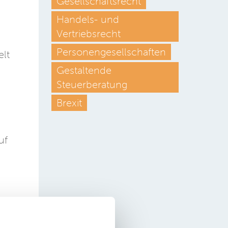
Gesellschaftsrecht
Handels- und
Vertriebsrecht
Personengesellschaften
lt
Gestaltende
e
Steuerberatung
Brexit
uf