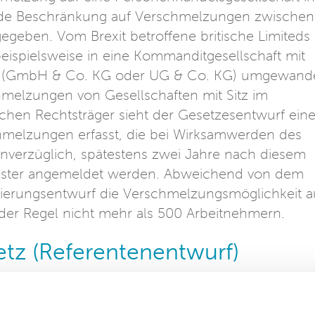
nde Beschränkung auf Verschmelzungen zwischen
egeben. Vom Brexit betroffene britische Limiteds
eispielsweise in eine Kommanditgesellschaft mit
 (GmbH & Co. KG oder UG & Co. KG) umgewande
melzungen von Gesellschaften mit Sitz im
schen Rechtsträger sieht der Gesetzesentwurf ein
chmelzungen erfasst, die bei Wirksamwerden des
 unverzüglich, spätestens zwei Jahre nach diesem
egister angemeldet werden. Abweichend von dem
ierungsentwurf die Verschmelzungsmöglichkeit a
der Regel nicht mehr als 500 Arbeitnehmern.
etz (Referentenentwurf)
n Union erhält das Vereinigte Königreich
 eines sogenannten Drittstaats. Dadurch werden