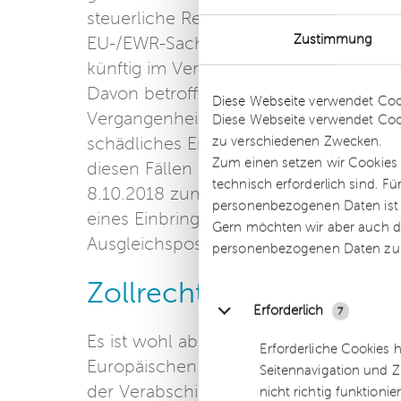
steuerliche Regelungen, die gemäß de
Zustimmung
EU-/EWR-Sachverhalte vorteilhaftere Rec
künftig im Verhältnis zum Vereinigte
Details
Davon betroffen sind auch Sachverhalte
Diese Webseite verwendet Coo
Vergangenheit sämtliche relevante Han
Diese Webseite verwendet Coo
zu verschiedenen Zwecken.
schädliches Ereignis Auslöser nachteil
Zum einen setzen wir Cookies 
diesen Fällen den Status quo sicherste
technisch erforderlich sind. F
8.10.2018 zum Beispiel Regelungen zu
personenbezogenen Daten ist Ih
eines Einbringungsgewinns nach § 22
Gern möchten wir aber auch di
Ausgleichspostens gemäß § 4g EStG.
personenbezogenen Daten zu
Zollrecht: Taxation (Cr
Erforderlich
7
Es ist wohl absehbar, dass für Großbri
Erforderliche Cookies 
Europäischen Union, insbesondere der 
Seitennavigation und Z
der Verabschiedung des Taxation (Cro
nicht richtig funktionie