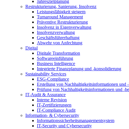
Jahreszielplanung
Restrukturierung, Sanierung, Insolvenz
Leistungsfähigkeit steigern
Turnaround Management
Präventive Restrukturierung
Insolvenz in Eigenverwaltung
Insolvenzverwaltung
Geschäftsführerhaftung
Abwehr von Anfechtung
Digital
Digitale Transformation
Softwareeinführung
Business Intelligence
Integrierte Finanzplanung und -konsolidierung
Sustainability Services
ESG-Compliance
Erstellung von Nachhaltigkeitsinformationen und -
Prüfung von Nachhaltigkeitsinformationen und -be
IT-Audit & Assurance
Interne Revision
IT-Zertifizierungen
IT-Compliance Audit
Information- & Cybersecurity
Informationssicherheitsmanagementsystem
IT-Security und Cybersecurity