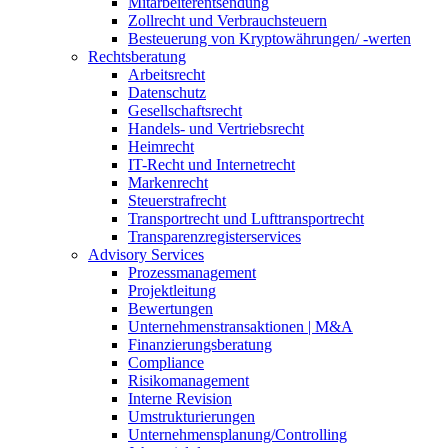
Mitarbeiterentsendung
Zollrecht und Verbrauchsteuern
Besteuerung von Kryptowährungen/ -werten
Rechtsberatung
Arbeitsrecht
Datenschutz
Gesellschaftsrecht
Handels- und Vertriebsrecht
Heimrecht
IT-Recht und Internetrecht
Markenrecht
Steuerstrafrecht
Transportrecht und Lufttransportrecht
Transparenzregisterservices
Advisory
Services
Prozessmanagement
Projektleitung
Bewertungen
Unternehmenstransaktionen | M&A
Finanzierungsberatung
Compliance
Risikomanagement
Interne Revision
Umstrukturierungen
Unternehmensplanung/Controlling