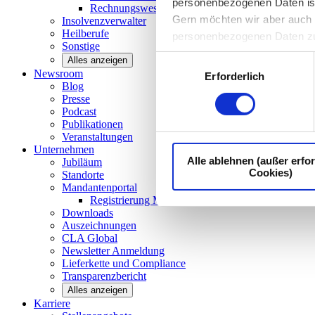
personenbezogenen Daten ist I
Rechnungswesen/Controlling
Gern möchten wir aber auch d
Insolvenzverwalter
Heilberufe
personenbezogenen Daten z
Sonstige
Einwilligungsauswahl
Alles anzeigen
Newsroom
Erforderlich
Blog
Presse
Podcast
Publikationen
Veranstaltungen
Unternehmen
Alle ablehnen (außer erfor
Jubiläum
Cookies)
Standorte
Mandantenportal
Registrierung Mandantenportal
Downloads
Auszeichnungen
CLA
Global
Newsletter
Anmeldung
Lieferkette und
Compliance
Transparenzbericht
Alles anzeigen
Karriere