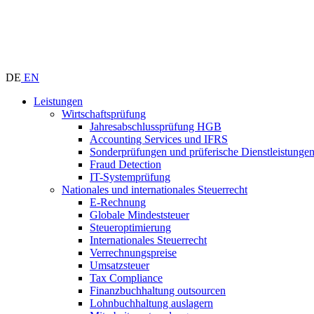
DE
EN
Leistungen
Wirtschaftsprüfung
Jahresabschlussprüfung HGB
Accounting Services und IFRS
Sonderprüfungen und prüferische Dienstleistunge
Fraud Detection
IT-Systemprüfung
Nationales und internationales Steuerrecht
E-Rechnung
Globale Mindeststeuer
Steueroptimierung
Internationales Steuerrecht
Verrechnungspreise
Umsatzsteuer
Tax Compliance
Finanzbuchhaltung outsourcen
Lohnbuchhaltung auslagern