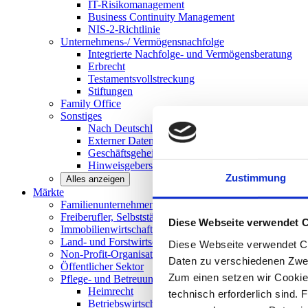
IT-Risikomanagement
Business Continuity Management
NIS-2-Richtlinie
Unternehmens-/
Vermögensnachfolge
Integrierte Nachfolge- und Vermögensberatung
Erbrecht
Testamentsvollstreckung
Stiftungen
Family
Office
Sonstiges
Nach Deutschland expandieren
Externer Datenschutzbeauftragter
Geschäftsgeheimnisgesetz
Hinweisgeberschutz in Unternehmen
Zustimmung
Alles anzeigen
Märkte
Familienunternehmen und
Mittelstand
Freiberufler, Selbstständige und
Privatpersonen
Diese Webseite verwendet 
Immobilienwirtschaft
Land- und
Forstwirtschaft
Diese Webseite verwendet Co
Non-Profit-Organisationen
Daten zu verschiedenen Zwe
Öffentlicher
Sektor
Zum einen setzen wir Cookies
Pflege- und Betreuungseinrichtungen
Heimrecht
technisch erforderlich sind. 
Betriebswirtschaftliche Beratung