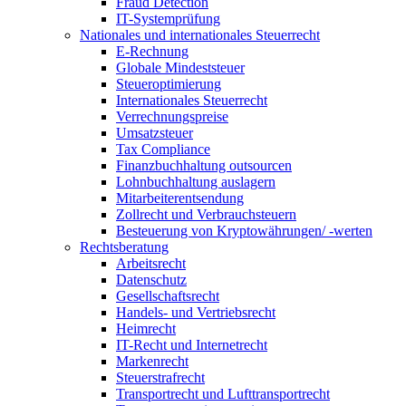
Fraud Detection
IT-Systemprüfung
Nationales und internationales Steuerrecht
E-Rechnung
Globale Mindeststeuer
Steueroptimierung
Internationales Steuerrecht
Verrechnungspreise
Umsatzsteuer
Tax Compliance
Finanzbuchhaltung outsourcen
Lohnbuchhaltung auslagern
Mitarbeiterentsendung
Zollrecht und Verbrauchsteuern
Besteuerung von Kryptowährungen/ -werten
Rechtsberatung
Arbeitsrecht
Datenschutz
Gesellschaftsrecht
Handels- und Vertriebsrecht
Heimrecht
IT-Recht und Internetrecht
Markenrecht
Steuerstrafrecht
Transportrecht und Lufttransportrecht