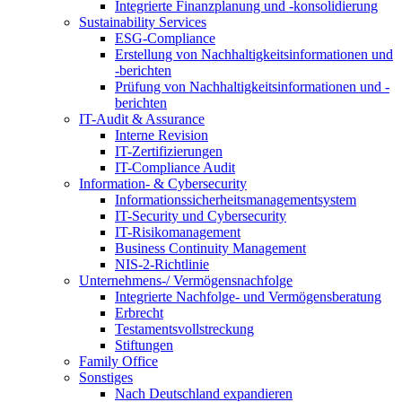
Integrierte Finanzplanung und -konsolidierung
Sustainability Services
ESG-Compliance
Erstellung von Nachhaltigkeitsinformationen und
-berichten
Prüfung von Nachhaltigkeitsinformationen und -
berichten
IT-Audit & Assurance
Interne Revision
IT-Zertifizierungen
IT-Compliance Audit
Information- & Cybersecurity
Informationssicherheitsmanagementsystem
IT-Security und Cybersecurity
IT-Risikomanagement
Business Continuity Management
NIS-2-Richtlinie
Unternehmens-/
Vermögensnachfolge
Integrierte Nachfolge- und Vermögensberatung
Erbrecht
Testamentsvollstreckung
Stiftungen
Family
Office
Sonstiges
Nach Deutschland expandieren