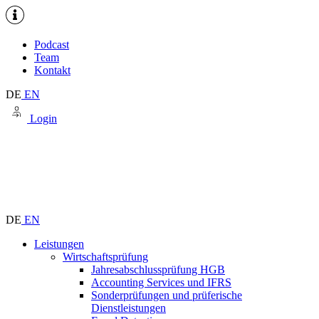
Podcast
Team
Kontakt
DE
EN
Login
DE
EN
Leistungen
Wirtschaftsprüfung
Jahresabschlussprüfung HGB
Accounting Services und IFRS
Sonderprüfungen und prüferische
Dienstleistungen