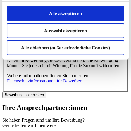
Angeworben durch das Programm
„Mitarbeiter werben Mitarbeiter“
Alle akzeptieren
Name des dhpg-Mitarbeiters
*
dhpg-Standort
*
Auswahl akzeptieren
* Pflichtangabe
Alle ablehnen (außer erforderliche Cookies)
Mit dem Absenden Ihrer Bewerbung erklären Sie Ihre
Einwilligung, dass wir die von Ihnen freiwillig übermittelten
Daten im Bewerbungsprozess verarbeiten. Die Einwilligung
können Sie jederzeit mit Wirkung für die Zukunft widerrufen.
Weitere Informationen finden Sie in unseren
Datenschutzinformationen für Bewerber
.
Ihre Ansprechpartner:innen
Sie haben Fragen rund um Ihre Bewerbung?
Gerne helfen wir Ihnen weiter.