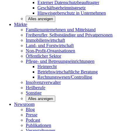
Externer Datenschutzbeauftragter
Geschäftsgeheimnisgesetz
Hinweisgeberschutz in Unternehmen
Alles anzeigen
Märkte
Familienunternehmen und
Mittelstand
Freiberufler, Selbstständige und
Privatpersonen
Immobilienwirtschaft
Land- und
Forstwirtschaft
Non-Profit-Organisationen
Öffentlicher
Sektor
Pflege- und Betreuungseinrichtungen
Heimrecht
Betriebswirtschaftliche Beratung
Rechnungswesen/Controlling
Insolvenzverwalter
Heilberufe
Sonstige
Alles anzeigen
Newsroom
Blog
Presse
Podcast
Publikationen
Veranstaltungen