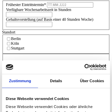
Frühester Eintrittstermin*
Verfügbare Wochenarbeitszeit in Stunden
Gehaltsvorstellung (auf Basis einer 40 Stunden Woche)
Standort
Berlin
Köln
Stuttgart
Persönliche Daten
Anrede
Titel
Zustimmung
Details
Über Cookies
Vorname
*
Nachname
*
Straße
*
Diese Webseite verwendet Cookies
Hausnummer
*
PLZ
*
Diese Webseite verwendet Cookies oder ähnliche
Ort
*