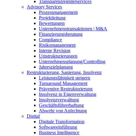
Transparenzregisterservices
Advisory
Services
Prozessmanagement
Projektleitung
Bewertungen
Unternehmenstransaktionen | M&A
Finanzierungsberatung
Compliance
Risikomanagement
Interne Revision
Umstrukturierungen
Unternehmensplanung/Controlling
Jahreszielplanung
Restrukturierung, Sanierung, Insolvenz
Leistungsfähigkeit steigern
Turnaround Management
Präventive Restrukturierung
Insolvenz in Eigenverwaltung
Insolvenzverwaltung
Geschäftsführerhaftung
Abwehr von Anfechtung
Digital
Digitale Transformation
Softwareeinführung
Business Intelligence